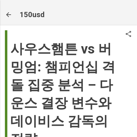
기본 콘텐츠로 건너뛰기
150usd
사우스햄튼 vs 버
밍엄: 챔피언십 격
돌 집중 분석 – 다
운스 결장 변수와
데이비스 감독의