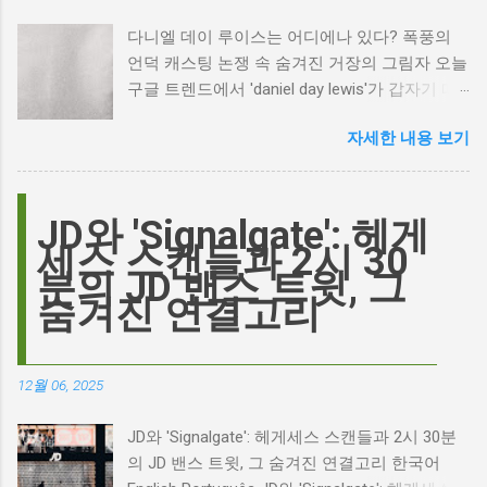
다니엘 데이 루이스는 어디에나 있다? 폭풍의
언덕 캐스팅 논쟁 속 숨겨진 거장의 그림자 오늘
구글 트렌드에서 'daniel day lewis'가 갑자기 떠
오른 이유는 무엇일까요? 은퇴한 연기 거장의
자세한 내용 보기
이름이 왜 다시 사람들의 입에 오르내리는 걸까
요? 표면적으로는 마고 로비가 제작하고 주연을
맡은 새로운 <폭풍의 언덕> 영화의 캐스팅 논란
이 그 시작입니다. 하지만 그 이면에는 '연기'라
JD와 'Signalgate': 헤게
는 예술에 대한 깊은 갈망과, 완벽주의를 향한
세스 스캔들과 2시 30
끊임없는 열망이 숨겨져 있습니다. Photo by
분의 JD 밴스 트윗, 그
Plufow Le Studio on Unsplash 폭풍의 언덕, 그
숨겨진 연결고리
리고 캐스팅 논쟁의 불씨 최근 몇 주 동안 영화
계는 마고 로비의 <폭풍의 언덕> 리메이크 소식
으로 뜨거웠습니다. 특히, 제이콥 엘로디가 히스
12월 06, 2025
클리프 역을 맡는다는 소식에 많은 팬들이 환호
하는 동시에 우려를 표했습니다. 일부에서는 엘
JD와 'Signalgate': 헤게세스 스캔들과 2시 30분
로디의 이미지가 원작 속 히스클리프와는 다소
의 JD 밴스 트윗, 그 숨겨진 연결고리 한국어
거리가 있다는 의견을 제시하며 캐스팅에 대한