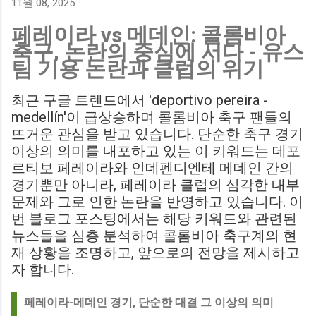
11월 08, 2025
Birmingham City LIVE Score Updates in EFL Championship
페레이라 vs 메데인: 콜롬비아
Match : 경기 당일 실시간 스코어 업데이트를 제공하는 뉴스로,
축구, 논란의 중심에 서다 - 유스
팬들의 높은 관심도를 반영합니다. Chris Davies: Birmingham
팀 기용 논란과 클럽의 위기
City boss says his side have to try to "be themselves" away
from home : 버밍엄 시티의 크리스 데이비스 감독은 원정 경기
최근 구글 트렌드에서 'deportivo pereira -
에서 팀 고유의 색깔을 유지하는 것이 중요하다고 강조했습니
medellín'이 급상승하며 콜롬비아 축구 팬들의
다. ...
뜨거운 관심을 받고 있습니다. 단순한 축구 경기
이상의 의미를 내포하고 있는 이 키워드는 데포
르티보 페레이라와 인데펜디엔테 메데인 간의
경기뿐만 아니라, 페레이라 클럽의 심각한 내부
문제와 그로 인한 논란을 반영하고 있습니다. 이
번 블로그 포스팅에서는 해당 키워드와 관련된
뉴스들을 심층 분석하여 콜롬비아 축구계의 현
재 상황을 조명하고, 앞으로의 전망을 제시하고
자 합니다.
페레이라-메데인 경기, 단순한 대결 그 이상의 의미