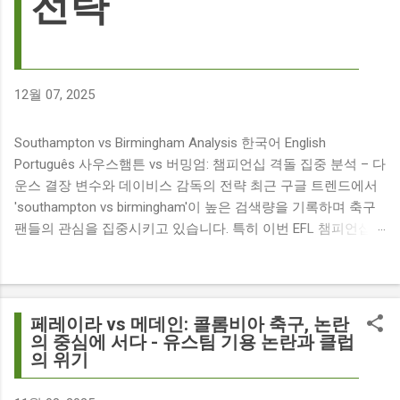
전략
12월 07, 2025
Southampton vs Birmingham Analysis 한국어 English
Português 사우스햄튼 vs 버밍엄: 챔피언십 격돌 집중 분석 – 다
운스 결장 변수와 데이비스 감독의 전략 최근 구글 트렌드에서
'southampton vs birmingham'이 높은 검색량을 기록하며 축구
팬들의 관심을 집중시키고 있습니다. 특히 이번 EFL 챔피언십
경기는 단순히 두 팀의 대결을 넘어, 여러 가지 흥미로운 요소들
이 얽혀 있어 더욱 뜨거운 관심을 받고 있습니다. 주요 뉴스 분
석: 핵심 쟁점 파악 이번 경기와 관련된 주요 뉴스를 살펴보면
다음과 같습니다. The 9 players set to miss Southampton v
페레이라 vs 메데인: 콜롬비아 축구, 논란
Birmingham City ft £7m striker Damion Downs : 사우스햄튼과
의 중심에 서다 - 유스팀 기용 논란과 클럽
의 위기
버밍엄 시티 경기에서 총 9명의 선수가 결장할 예정이며, 특히
700만 파운드 스트라이커 데미언 다운스의 결장은 사우스햄튼
에게 큰 타격이 될 것으로 보입니다. Southampton vs