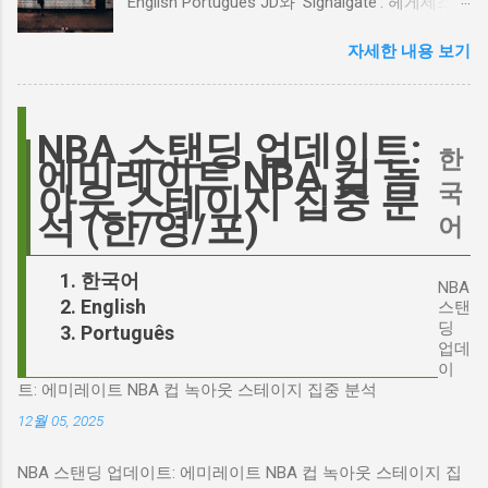
English Português JD와 'Signalgate': 헤게세스
논쟁이 불붙었습니다. 마고 로비는 캐스팅에 대
스캔들과 2시 30분의 JD 밴스 트윗, 그 숨겨진
한 비판에 대해 "기다려 보세요. 믿으세요. 분명
자세한 내용 보기
연결고리 오늘의 구글 트렌드 인기 검색어 'jd'는
만족하실 겁니다"라며 자신감을 드러냈지만, 논
단순히 두 글자의 약자가 아닙니다. 최근 미국
란은 쉽게 가라앉지 않았습니다. 최대100%세일
정치권과 미디어에서 뜨거운 감자로 떠오른
오늘의 특가 이러한 캐스팅 논쟁은 단순히 배우
'Signalgate' 스캔들과 깊숙이 연결되어 있습니
NBA 스탠딩 업데이트:
의 이미지가 원작과 부합하는지 여부를 넘어, 우
한
다. 폭스뉴스 진행자 피트 헤게세스(Pete
에미레이트 NBA 컵 녹
리가 '히스클리프'라는 인물에게 기대하는 바가
Hegseth)를 중심으로 벌어진 이 스캔들은 예상
국
아웃 스테이지 집중 분
무엇인지, 그리고 배우가 그 기대를 어떻게 충족
치 못한 인물, JD 밴스(JD Vance)의 이름까지 소
석 (한/영/포)
어
시킬 수 있는지에 대한 근본적인 질문을 던집니
환하며 파장을 일으키고 있습니다. 왜 'jd'가 갑자
다. 다니엘 데이 루이스, '진정성'의 대명사 이 지
기 트렌드가 되었을까요? 그리고 이 모든 사건
한국어
점에서 다니엘 데이 루이스의 이름이 등장하는
NBA
들이 어떻게 얽혀있는 것일까요? 최대100%세일
English
것은 결코 우연이 아닙니다. 그는 '메소드 연
스탠
오늘의 특가 'Signalgate' 스캔들: 피트 헤게세스
딩
Português
기'의 극한을 보여주는 배우로서, 맡는 역할마다
의 그림자 먼저 'Signalgate' 스캔들의 핵심 인물
업데
완벽하게 몰입하여 실제 인물과 구분이 어려울
인 피트 헤게세스부터 살펴봐야 합니다. 최근 공
이
정도의 연기를 선보였습니다. <나의 왼발>에서
트: 에미레이트 NBA 컵 녹아웃 스테이지 집중 분석
개된 국방부 감사 보고서에 따르면, 헤게세스는
는 뇌성마비 장애인으로, <데어 윌 비 블러드>에
개인적인 용도로 군용 신호 장비를 부적절하게
12월 05, 2025
서는 탐욕스...
사용한 혐의를 받고 있습니다. 보고서는 헤게세
NBA 스탠딩 업데이트: 에미레이트 NBA 컵 녹아웃 스테이지 집
스의 행위가 윤리적으로 심각한 문제를 야기하