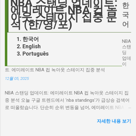
NBA 스탠딩 업데이트:
의 이미지가 원작과 부합하는지 여부를 넘어, 우
한
다. 폭스뉴스 진행자 피트 헤게세스(Pete
에미레이트 NBA 컵 녹
리가 '히스클리프'라는 인물에게 기대하는 바가
Hegseth)를 중심으로 벌어진 이 스캔들은 예상
국
아웃 스테이지 집중 분
무엇인지, 그리고 배우가 그 기대를 어떻게 충족
치 못한 인물, JD 밴스(JD Vance)의 이름까지 소
석 (한/영/포)
어
시킬 수 있는지에 대한 근본적인 질문을 던집니
환하며 파장을 일으키고 있습니다. 왜 'jd'가 갑자
다. 다니엘 데이 루이스, '진정성'의 대명사 이 지
기 트렌드가 되었을까요? 그리고 이 모든 사건
한국어
점에서 다니엘 데이 루이스의 이름이 등장하는
NBA
들이 어떻게 얽혀있는 것일까요? 최대100%세일
English
것은 결코 우연이 아닙니다. 그는 '메소드 연
스탠
오늘의 특가 'Signalgate' 스캔들: 피트 헤게세스
딩
Português
기'의 극한을 보여주는 배우로서, 맡는 역할마다
의 그림자 먼저 'Signalgate' 스캔들의 핵심 인물
업데
완벽하게 몰입하여 실제 인물과 구분이 어려울
인 피트 헤게세스부터 살펴봐야 합니다. 최근 공
이
정도의 연기를 선보였습니다. <나의 왼발>에서
트: 에미레이트 NBA 컵 녹아웃 스테이지 집중 분석
개된 국방부 감사 보고서에 따르면, 헤게세스는
는 뇌성마비 장애인으로, <데어 윌 비 블러드>에
개인적인 용도로 군용 신호 장비를 부적절하게
12월 05, 2025
서는 탐욕스...
사용한 혐의를 받고 있습니다. 보고서는 헤게세
NBA 스탠딩 업데이트: 에미레이트 NBA 컵 녹아웃 스테이지 집
스의 행위가 윤리적으로 심각한 문제를 야기하
중 분석 오늘 구글 트렌드에서 'nba standings'가 급상승 검색어
며, 군의 명예를 훼손할 수 있다고 지적합니다.
로 떠올랐습니다. 단순히 순위 변동을 넘어, 에미레이트 NBA 컵
Photo by Samuel Regan-Asante on Unsplash
의 녹아웃 스테이지 진출 팀 확정과 맞물려 더욱 뜨거운 관심을
JD 밴스의 심야 트윗: 스캔들의 또 다른 불씨 문
자세한 내용 보기
받고 있습니다. 이번 포스팅에서는 NBA 컵 녹아웃 스테이지 관
제는 여기서 끝나지 않았습니다. 스캔들이 터진
련 주요 뉴스를 분석하고, 현재 NBA 판도를 짚어보겠습니다. 에
직후, JD 밴스가 새벽 2시 30분에 헤게세스의