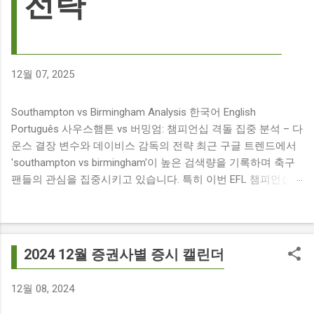
전략
12월 07, 2025
Southampton vs Birmingham Analysis 한국어 English
Português 사우스햄튼 vs 버밍엄: 챔피언십 격돌 집중 분석 – 다
운스 결장 변수와 데이비스 감독의 전략 최근 구글 트렌드에서
'southampton vs birmingham'이 높은 검색량을 기록하며 축구
팬들의 관심을 집중시키고 있습니다. 특히 이번 EFL 챔피언십
경기는 단순히 두 팀의 대결을 넘어, 여러 가지 흥미로운 요소들
이 얽혀 있어 더욱 뜨거운 관심을 받고 있습니다. 주요 뉴스 분
석: 핵심 쟁점 파악 이번 경기와 관련된 주요 뉴스를 살펴보면
다음과 같습니다. The 9 players set to miss Southampton v
2024 12월 증권사별 증시 캘린더
Birmingham City ft £7m striker Damion Downs : 사우스햄튼과
버밍엄 시티 경기에서 총 9명의 선수가 결장할 예정이며, 특히
12월 08, 2024
700만 파운드 스트라이커 데미언 다운스의 결장은 사우스햄튼
에게 큰 타격이 될 것으로 보입니다. Southampton vs