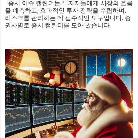
증시 이슈 캘린더는 투자자들에게 시장의 흐름
Birmingham City LIVE Score Updates in EFL Championship
을 예측하고, 효과적인 투자 전략을 수립하며,
Match : 경기 당일 실시간 스코어 업데이트를 제공하는 뉴스로,
리스크를 관리하는 데 필수적인 도구입니다. 증
팬들의 높은 관심도를 반영합니다. Chris Davies: Birmingham
권사별로 증시 캘린더를 모아 봤습니다.
City boss says his side have to try to "be themselves" away
from home : 버밍엄 시티의 크리스 데이비스 감독은 원정 경기
에서 팀 고유의 색깔을 유지하는 것이 중요하다고 강조했습니
다. ...