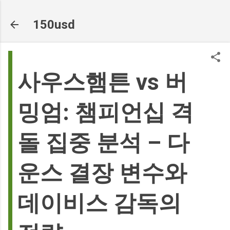
기본 콘텐츠로 건너뛰기
150usd
사우스햄튼 vs 버
밍엄: 챔피언십 격
돌 집중 분석 – 다
운스 결장 변수와
데이비스 감독의