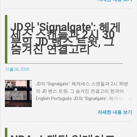
이름이 왜 다시 사람들의 입에 오르내리는 걸까
요? 표면적으로는 마고 로비가 제작하고 주연을
맡은 새로운 <폭풍의 언덕> 영화의 캐스팅 논란
이 그 시작입니다. 하지만 그 이면에는 '연기'라
JD와 'Signalgate': 헤게
는 예술에 대한 깊은 갈망과, 완벽주의를 향한
세스 스캔들과 2시 30
끊임없는 열망이 숨겨져 있습니다. Photo by
분의 JD 밴스 트윗, 그
Plufow Le Studio on Unsplash 폭풍의 언덕, 그
숨겨진 연결고리
리고 캐스팅 논쟁의 불씨 최근 몇 주 동안 영화
계는 마고 로비의 <폭풍의 언덕> 리메이크 소식
으로 뜨거웠습니다. 특히, 제이콥 엘로디가 히스
12월 06, 2025
클리프 역을 맡는다는 소식에 많은 팬들이 환호
하는 동시에 우려를 표했습니다. 일부에서는 엘
JD와 'Signalgate': 헤게세스 스캔들과 2시 30분
로디의 이미지가 원작 속 히스클리프와는 다소
의 JD 밴스 트윗, 그 숨겨진 연결고리 한국어
거리가 있다는 의견을 제시하며 캐스팅에 대한
English Português JD와 'Signalgate': 헤게세스
논쟁이 불붙었습니다. 마고 로비는 캐스팅에 대
스캔들과 2시 30분의 JD 밴스 트윗, 그 숨겨진
한 비판에 대해 "기다려 보세요. 믿으세요. 분명
자세한 내용 보기
연결고리 오늘의 구글 트렌드 인기 검색어 'jd'는
만족하실 겁니다"라며 자신감을 드러냈지만, 논
단순히 두 글자의 약자가 아닙니다. 최근 미국
란은 쉽게 가라앉지 않았습니다. 최대100%세일
정치권과 미디어에서 뜨거운 감자로 떠오른
오늘의 특가 이러한 캐스팅 논쟁은 단순히 배우
'Signalgate' 스캔들과 깊숙이 연결되어 있습니