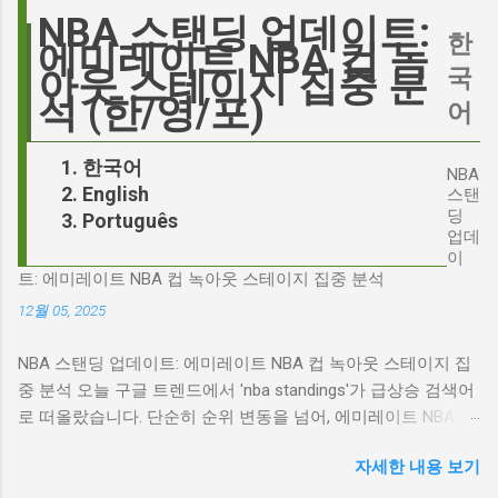
오늘의 특가 이러한 캐스팅 논쟁은 단순히 배우
'Signalgate' 스캔들과 깊숙이 연결되어 있습니
NBA 스탠딩 업데이트:
의 이미지가 원작과 부합하는지 여부를 넘어, 우
한
다. 폭스뉴스 진행자 피트 헤게세스(Pete
에미레이트 NBA 컵 녹
리가 '히스클리프'라는 인물에게 기대하는 바가
Hegseth)를 중심으로 벌어진 이 스캔들은 예상
국
아웃 스테이지 집중 분
무엇인지, 그리고 배우가 그 기대를 어떻게 충족
치 못한 인물, JD 밴스(JD Vance)의 이름까지 소
석 (한/영/포)
어
시킬 수 있는지에 대한 근본적인 질문을 던집니
환하며 파장을 일으키고 있습니다. 왜 'jd'가 갑자
다. 다니엘 데이 루이스, '진정성'의 대명사 이 지
기 트렌드가 되었을까요? 그리고 이 모든 사건
한국어
점에서 다니엘 데이 루이스의 이름이 등장하는
NBA
들이 어떻게 얽혀있는 것일까요? 최대100%세일
English
것은 결코 우연이 아닙니다. 그는 '메소드 연
스탠
오늘의 특가 'Signalgate' 스캔들: 피트 헤게세스
딩
Português
기'의 극한을 보여주는 배우로서, 맡는 역할마다
의 그림자 먼저 'Signalgate' 스캔들의 핵심 인물
업데
완벽하게 몰입하여 실제 인물과 구분이 어려울
인 피트 헤게세스부터 살펴봐야 합니다. 최근 공
이
정도의 연기를 선보였습니다. <나의 왼발>에서
트: 에미레이트 NBA 컵 녹아웃 스테이지 집중 분석
개된 국방부 감사 보고서에 따르면, 헤게세스는
는 뇌성마비 장애인으로, <데어 윌 비 블러드>에
개인적인 용도로 군용 신호 장비를 부적절하게
12월 05, 2025
서는 탐욕스...
사용한 혐의를 받고 있습니다. 보고서는 헤게세
NBA 스탠딩 업데이트: 에미레이트 NBA 컵 녹아웃 스테이지 집
스의 행위가 윤리적으로 심각한 문제를 야기하
중 분석 오늘 구글 트렌드에서 'nba standings'가 급상승 검색어
며, 군의 명예를 훼손할 수 있다고 지적합니다.
로 떠올랐습니다. 단순히 순위 변동을 넘어, 에미레이트 NBA 컵
Photo by Samuel Regan-Asante on Unsplash
의 녹아웃 스테이지 진출 팀 확정과 맞물려 더욱 뜨거운 관심을
JD 밴스의 심야 트윗: 스캔들의 또 다른 불씨 문
자세한 내용 보기
받고 있습니다. 이번 포스팅에서는 NBA 컵 녹아웃 스테이지 관
제는 여기서 끝나지 않았습니다. 스캔들이 터진
련 주요 뉴스를 분석하고, 현재 NBA 판도를 짚어보겠습니다. 에
직후, JD 밴스가 새벽 2시 30분에 헤게세스의