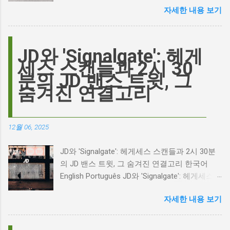
자세한 내용 보기
이름이 왜 다시 사람들의 입에 오르내리는 걸까
요? 표면적으로는 마고 로비가 제작하고 주연을
맡은 새로운 <폭풍의 언덕> 영화의 캐스팅 논란
이 그 시작입니다. 하지만 그 이면에는 '연기'라
JD와 'Signalgate': 헤게
는 예술에 대한 깊은 갈망과, 완벽주의를 향한
세스 스캔들과 2시 30
끊임없는 열망이 숨겨져 있습니다. Photo by
분의 JD 밴스 트윗, 그
Plufow Le Studio on Unsplash 폭풍의 언덕, 그
숨겨진 연결고리
리고 캐스팅 논쟁의 불씨 최근 몇 주 동안 영화
계는 마고 로비의 <폭풍의 언덕> 리메이크 소식
으로 뜨거웠습니다. 특히, 제이콥 엘로디가 히스
12월 06, 2025
클리프 역을 맡는다는 소식에 많은 팬들이 환호
하는 동시에 우려를 표했습니다. 일부에서는 엘
JD와 'Signalgate': 헤게세스 스캔들과 2시 30분
로디의 이미지가 원작 속 히스클리프와는 다소
의 JD 밴스 트윗, 그 숨겨진 연결고리 한국어
거리가 있다는 의견을 제시하며 캐스팅에 대한
English Português JD와 'Signalgate': 헤게세스
논쟁이 불붙었습니다. 마고 로비는 캐스팅에 대
스캔들과 2시 30분의 JD 밴스 트윗, 그 숨겨진
한 비판에 대해 "기다려 보세요. 믿으세요. 분명
자세한 내용 보기
연결고리 오늘의 구글 트렌드 인기 검색어 'jd'는
만족하실 겁니다"라며 자신감을 드러냈지만, 논
단순히 두 글자의 약자가 아닙니다. 최근 미국
란은 쉽게 가라앉지 않았습니다. 최대100%세일
정치권과 미디어에서 뜨거운 감자로 떠오른