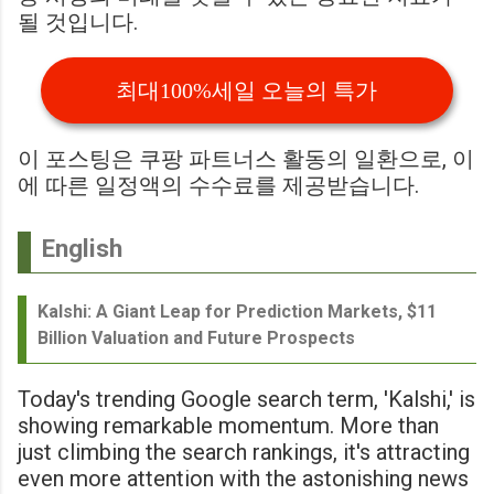
될 것입니다.
최대100%세일 오늘의 특가
이 포스팅은 쿠팡 파트너스 활동의 일환으로, 이
에 따른 일정액의 수수료를 제공받습니다.
English
Kalshi: A Giant Leap for Prediction Markets, $11
Billion Valuation and Future Prospects
Today's trending Google search term, 'Kalshi,' is
showing remarkable momentum. More than
just climbing the search rankings, it's attracting
even more attention with the astonishing news