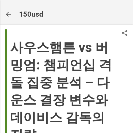
기본 콘텐츠로 건너뛰기
150usd
사우스햄튼 vs 버
밍엄: 챔피언십 격
돌 집중 분석 – 다
운스 결장 변수와
데이비스 감독의