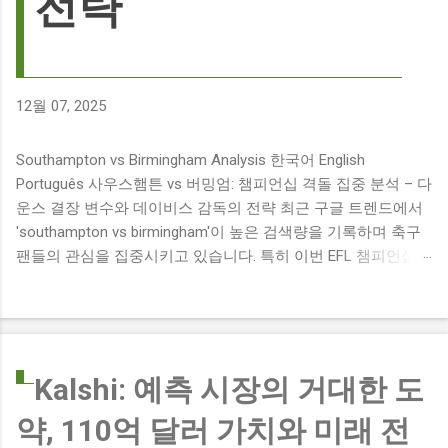
전략
12월 07, 2025
Southampton vs Birmingham Analysis 한국어 English
Português 사우스햄튼 vs 버밍엄: 챔피언십 격돌 집중 분석 – 다
운스 결장 변수와 데이비스 감독의 전략 최근 구글 트렌드에서
'southampton vs birmingham'이 높은 검색량을 기록하며 축구
팬들의 관심을 집중시키고 있습니다. 특히 이번 EFL 챔피언십
경기는 단순히 두 팀의 대결을 넘어, 여러 가지 흥미로운 요소들
이 얽혀 있어 더욱 뜨거운 관심을 받고 있습니다. 주요 뉴스 분
석: 핵심 쟁점 파악 이번 경기와 관련된 주요 뉴스를 살펴보면
다음과 같습니다. The 9 players set to miss Southampton v
Birmingham City ft £7m striker Damion Downs : 사우스햄튼과
Kalshi: 예측 시장의 거대한 도
버밍엄 시티 경기에서 총 9명의 선수가 결장할 예정이며, 특히
약, 110억 달러 가치와 미래 전
700만 파운드 스트라이커 데미언 다운스의 결장은 사우스햄튼
에게 큰 타격이 될 것으로 보입니다. Southampton vs