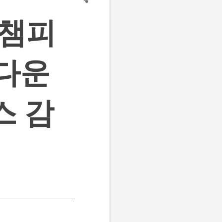
 챔피
 다운
스 감