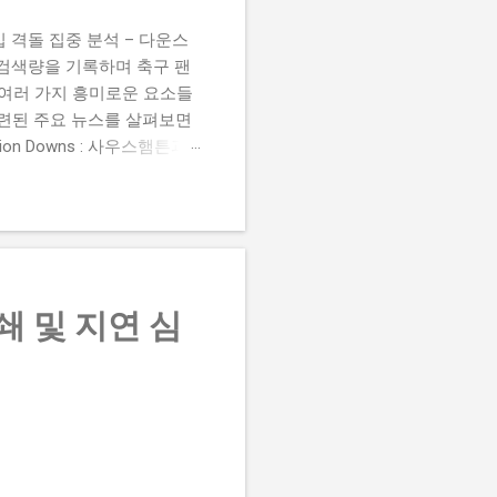
 챔피언십 격돌 집중 분석 – 다운스
높은 검색량을 기록하며 축구 팬
 여러 가지 흥미로운 요소들
관련된 주요 뉴스를 살펴보면
 Damion Downs : 사우스햄튼과
언 다운스의 결장은 사우스햄
L Championship Match :
 Birmingham City
 크리스 데이비스 감독은 원정 경기에서
쇄 및 지연 심