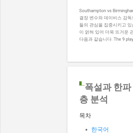
Southampton vs Birmi
결장 변수와 데이비스 감독의 전
들의 관심을 집중시키고 있습
이 얽혀 있어 더욱 뜨거운 
다음과 같습니다. The 9 players
버밍엄 시티 경기에서 총 9
튼에게 큰 타격이 될 것으로 보입니다. 
경기 당일 실시간 스코어 업데이
boss says his side ha
팀 고유의 색깔을 유지하는 
폭설과 한파 
층 분석
목차
한국어