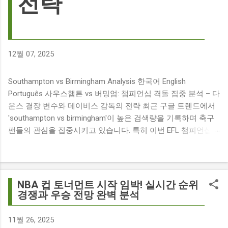
전략
12월 07, 2025
Southampton vs Birmingham Analysis 한국어 English
Português 사우스햄튼 vs 버밍엄: 챔피언십 격돌 집중 분석 – 다
운스 결장 변수와 데이비스 감독의 전략 최근 구글 트렌드에서
'southampton vs birmingham'이 높은 검색량을 기록하며 축구
팬들의 관심을 집중시키고 있습니다. 특히 이번 EFL 챔피언십
경기는 단순히 두 팀의 대결을 넘어, 여러 가지 흥미로운 요소들
이 얽혀 있어 더욱 뜨거운 관심을 받고 있습니다. 주요 뉴스 분
석: 핵심 쟁점 파악 이번 경기와 관련된 주요 뉴스를 살펴보면
다음과 같습니다. The 9 players set to miss Southampton v
NBA 컵 토너먼트 시작 임박! 실시간 순위
Birmingham City ft £7m striker Damion Downs : 사우스햄튼과
경쟁과 우승 전망 완벽 분석
버밍엄 시티 경기에서 총 9명의 선수가 결장할 예정이며, 특히
700만 파운드 스트라이커 데미언 다운스의 결장은 사우스햄튼
11월 26, 2025
에게 큰 타격이 될 것으로 보입니다. Southampton vs