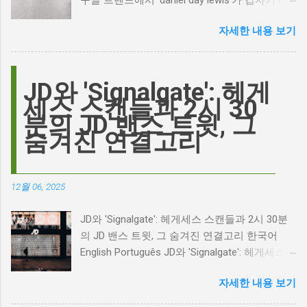
오른 이유는 무엇일까요? 은퇴한 연기 거장의
자세한 내용 보기
이름이 왜 다시 사람들의 입에 오르내리는 걸까
요? 표면적으로는 마고 로비가 제작하고 주연을
맡은 새로운 <폭풍의 언덕> 영화의 캐스팅 논란
이 그 시작입니다. 하지만 그 이면에는 '연기'라
JD와 'Signalgate': 헤게
는 예술에 대한 깊은 갈망과, 완벽주의를 향한
세스 스캔들과 2시 30
끊임없는 열망이 숨겨져 있습니다. Photo by
분의 JD 밴스 트윗, 그
Plufow Le Studio on Unsplash 폭풍의 언덕, 그
숨겨진 연결고리
리고 캐스팅 논쟁의 불씨 최근 몇 주 동안 영화
계는 마고 로비의 <폭풍의 언덕> 리메이크 소식
으로 뜨거웠습니다. 특히, 제이콥 엘로디가 히스
12월 06, 2025
클리프 역을 맡는다는 소식에 많은 팬들이 환호
하는 동시에 우려를 표했습니다. 일부에서는 엘
JD와 'Signalgate': 헤게세스 스캔들과 2시 30분
로디의 이미지가 원작 속 히스클리프와는 다소
의 JD 밴스 트윗, 그 숨겨진 연결고리 한국어
거리가 있다는 의견을 제시하며 캐스팅에 대한
English Português JD와 'Signalgate': 헤게세스
논쟁이 불붙었습니다. 마고 로비는 캐스팅에 대
스캔들과 2시 30분의 JD 밴스 트윗, 그 숨겨진
한 비판에 대해 "기다려 보세요. 믿으세요. 분명
자세한 내용 보기
연결고리 오늘의 구글 트렌드 인기 검색어 'jd'는
만족하실 겁니다"라며 자신감을 드러냈지만, 논
단순히 두 글자의 약자가 아닙니다. 최근 미국