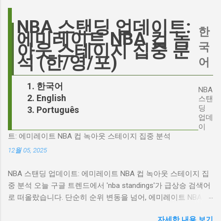
란은 쉽게 가라앉지 않았습니다. 최대100%세일
정치권과 미디어에서 뜨거운 감자로 떠오른
오늘의 특가 이러한 캐스팅 논쟁은 단순히 배우
'Signalgate' 스캔들과 깊숙이 연결되어 있습니
NBA 스탠딩 업데이트:
의 이미지가 원작과 부합하는지 여부를 넘어, 우
한
다. 폭스뉴스 진행자 피트 헤게세스(Pete
에미레이트 NBA 컵 녹
리가 '히스클리프'라는 인물에게 기대하는 바가
Hegseth)를 중심으로 벌어진 이 스캔들은 예상
국
아웃 스테이지 집중 분
무엇인지, 그리고 배우가 그 기대를 어떻게 충족
치 못한 인물, JD 밴스(JD Vance)의 이름까지 소
석 (한/영/포)
어
시킬 수 있는지에 대한 근본적인 질문을 던집니
환하며 파장을 일으키고 있습니다. 왜 'jd'가 갑자
다. 다니엘 데이 루이스, '진정성'의 대명사 이 지
기 트렌드가 되었을까요? 그리고 이 모든 사건
한국어
점에서 다니엘 데이 루이스의 이름이 등장하는
NBA
들이 어떻게 얽혀있는 것일까요? 최대100%세일
English
것은 결코 우연이 아닙니다. 그는 '메소드 연
스탠
오늘의 특가 'Signalgate' 스캔들: 피트 헤게세스
딩
Português
기'의 극한을 보여주는 배우로서, 맡는 역할마다
의 그림자 먼저 'Signalgate' 스캔들의 핵심 인물
업데
완벽하게 몰입하여 실제 인물과 구분이 어려울
인 피트 헤게세스부터 살펴봐야 합니다. 최근 공
이
정도의 연기를 선보였습니다. <나의 왼발>에서
트: 에미레이트 NBA 컵 녹아웃 스테이지 집중 분석
개된 국방부 감사 보고서에 따르면, 헤게세스는
는 뇌성마비 장애인으로, <데어 윌 비 블러드>에
개인적인 용도로 군용 신호 장비를 부적절하게
12월 05, 2025
서는 탐욕스...
사용한 혐의를 받고 있습니다. 보고서는 헤게세
NBA 스탠딩 업데이트: 에미레이트 NBA 컵 녹아웃 스테이지 집
스의 행위가 윤리적으로 심각한 문제를 야기하
중 분석 오늘 구글 트렌드에서 'nba standings'가 급상승 검색어
며, 군의 명예를 훼손할 수 있다고 지적합니다.
로 떠올랐습니다. 단순히 순위 변동을 넘어, 에미레이트 NBA 컵
Photo by Samuel Regan-Asante on Unsplash
의 녹아웃 스테이지 진출 팀 확정과 맞물려 더욱 뜨거운 관심을
JD 밴스의 심야 트윗: 스캔들의 또 다른 불씨 문
자세한 내용 보기
받고 있습니다. 이번 포스팅에서는 NBA 컵 녹아웃 스테이지 관
제는 여기서 끝나지 않았습니다. 스캔들이 터진