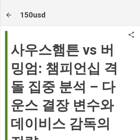
기본 콘텐츠로 건너뛰기
150usd
사우스햄튼 vs 버
밍엄: 챔피언십 격
돌 집중 분석 – 다
운스 결장 변수와
데이비스 감독의