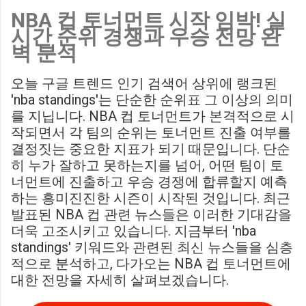
NBA 컵 토너먼트 시작 임박! 실
Birmingham City LIVE Score Updates in EFL Championship
시간 순위 경쟁과 우승 전망 완
Match : 경기 당일 실시간 스코어 업데이트를 제공하는 뉴스로,
벽 분석
팬들의 높은 관심도를 반영합니다. Chris Davies: Birmingham
City boss says his side have to try to "be themselves" away
오늘 구글 트렌드 인기 검색어 상위에 랭크된
from home : 버밍엄 시티의 크리스 데이비스 감독은 원정 경기
'nba standings'는 단순한 순위표 그 이상의 의미
에서 팀 고유의 색깔을 유지하는 것이 중요하다고 강조했습니
를 지닙니다. NBA 컵 토너먼트가 본격적으로 시
다. ...
작되면서 각 팀의 순위는 토너먼트 진출 여부를
결정짓는 중요한 지표가 되기 때문입니다. 단순
히 누가 잘하고 못하는지를 넘어, 어떤 팀이 토
너먼트에 진출하고 우승 경쟁에 합류할지 예측
하는 흥미진진한 시즌이 시작된 것입니다. 최근
발표된 NBA 컵 관련 뉴스들은 이러한 기대감을
더욱 고조시키고 있습니다. 지금부터 'nba
standings' 키워드와 관련된 최신 뉴스들을 심층
적으로 분석하고, 다가오는 NBA 컵 토너먼트에
대한 전망을 자세히 살펴보겠습니다.