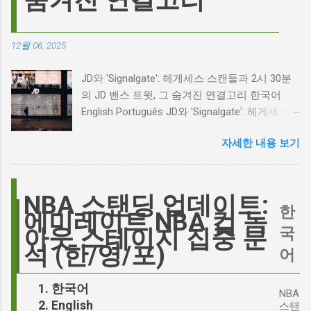
리고 캐스팅 논쟁의 불씨 최근 몇 주 동안 영화
계는 마고 로비의 <폭풍의 언덕> 리메이크 소식
으로 뜨거웠습니다. 특히, 제이콥 엘로디가 히스
12월 06, 2025
클리프 역을 맡는다는 소식에 많은 팬들이 환호
하는 동시에 우려를 표했습니다. 일부에서는 엘
JD와 'Signalgate': 헤게세스 스캔들과 2시 30분
로디의 이미지가 원작 속 히스클리프와는 다소
의 JD 밴스 트윗, 그 숨겨진 연결고리 한국어
거리가 있다는 의견을 제시하며 캐스팅에 대한
English Português JD와 'Signalgate': 헤게세스
논쟁이 불붙었습니다. 마고 로비는 캐스팅에 대
스캔들과 2시 30분의 JD 밴스 트윗, 그 숨겨진
한 비판에 대해 "기다려 보세요. 믿으세요. 분명
자세한 내용 보기
연결고리 오늘의 구글 트렌드 인기 검색어 'jd'는
만족하실 겁니다"라며 자신감을 드러냈지만, 논
단순히 두 글자의 약자가 아닙니다. 최근 미국
란은 쉽게 가라앉지 않았습니다. 최대100%세일
정치권과 미디어에서 뜨거운 감자로 떠오른
오늘의 특가 이러한 캐스팅 논쟁은 단순히 배우
'Signalgate' 스캔들과 깊숙이 연결되어 있습니
NBA 스탠딩 업데이트:
의 이미지가 원작과 부합하는지 여부를 넘어, 우
한
다. 폭스뉴스 진행자 피트 헤게세스(Pete
에미레이트 NBA 컵 녹
리가 '히스클리프'라는 인물에게 기대하는 바가
Hegseth)를 중심으로 벌어진 이 스캔들은 예상
국
아웃 스테이지 집중 분
무엇인지, 그리고 배우가 그 기대를 어떻게 충족
치 못한 인물, JD 밴스(JD Vance)의 이름까지 소
석 (한/영/포)
어
시킬 수 있는지에 대한 근본적인 질문을 던집니
환하며 파장을 일으키고 있습니다. 왜 'jd'가 갑자
다. 다니엘 데이 루이스, '진정성'의 대명사 이 지
기 트렌드가 되었을까요? 그리고 이 모든 사건
한국어
점에서 다니엘 데이 루이스의 이름이 등장하는
NBA
들이 어떻게 얽혀있는 것일까요? 최대100%세일
English
것은 결코 우연이 아닙니다. 그는 '메소드 연
스탠