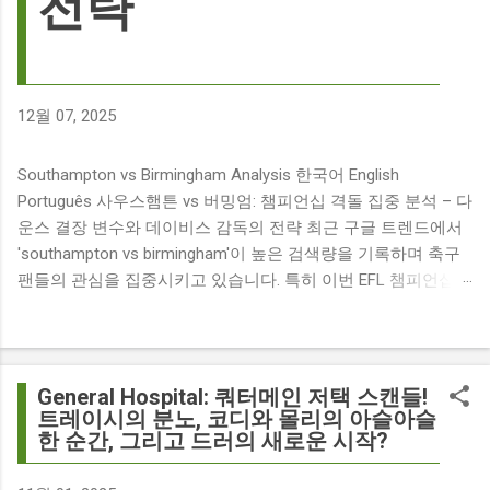
전략
12월 07, 2025
Southampton vs Birmingham Analysis 한국어 English
Português 사우스햄튼 vs 버밍엄: 챔피언십 격돌 집중 분석 – 다
운스 결장 변수와 데이비스 감독의 전략 최근 구글 트렌드에서
'southampton vs birmingham'이 높은 검색량을 기록하며 축구
팬들의 관심을 집중시키고 있습니다. 특히 이번 EFL 챔피언십
경기는 단순히 두 팀의 대결을 넘어, 여러 가지 흥미로운 요소들
이 얽혀 있어 더욱 뜨거운 관심을 받고 있습니다. 주요 뉴스 분
석: 핵심 쟁점 파악 이번 경기와 관련된 주요 뉴스를 살펴보면
다음과 같습니다. The 9 players set to miss Southampton v
General Hospital: 쿼터메인 저택 스캔들!
Birmingham City ft £7m striker Damion Downs : 사우스햄튼과
트레이시의 분노, 코디와 몰리의 아슬아슬
한 순간, 그리고 드러의 새로운 시작?
버밍엄 시티 경기에서 총 9명의 선수가 결장할 예정이며, 특히
700만 파운드 스트라이커 데미언 다운스의 결장은 사우스햄튼
에게 큰 타격이 될 것으로 보입니다. Southampton vs