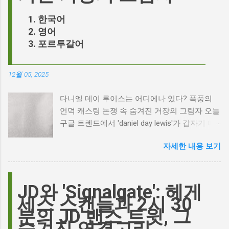
한국어
영어
포르투갈어
12월 05, 2025
다니엘 데이 루이스는 어디에나 있다? 폭풍의
언덕 캐스팅 논쟁 속 숨겨진 거장의 그림자 오늘
구글 트렌드에서 'daniel day lewis'가 갑자기 떠
오른 이유는 무엇일까요? 은퇴한 연기 거장의
자세한 내용 보기
이름이 왜 다시 사람들의 입에 오르내리는 걸까
요? 표면적으로는 마고 로비가 제작하고 주연을
맡은 새로운 <폭풍의 언덕> 영화의 캐스팅 논란
이 그 시작입니다. 하지만 그 이면에는 '연기'라
JD와 'Signalgate': 헤게
는 예술에 대한 깊은 갈망과, 완벽주의를 향한
세스 스캔들과 2시 30
끊임없는 열망이 숨겨져 있습니다. Photo by
분의 JD 밴스 트윗, 그
Plufow Le Studio on Unsplash 폭풍의 언덕, 그
숨겨진 연결고리