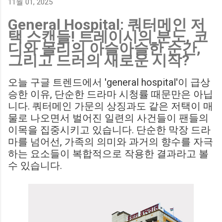
11월 01, 2025
Birmingham City LIVE Score Updates in EFL Championship
General Hospital: 쿼터메인 저
Match : 경기 당일 실시간 스코어 업데이트를 제공하는 뉴스로,
택 스캔들! 트레이시의 분노, 코
팬들의 높은 관심도를 반영합니다. Chris Davies: Birmingham
디와 몰리의 아슬아슬한 순간,
City boss says his side have to try to "be themselves" away
그리고 드러의 새로운 시작?
from home : 버밍엄 시티의 크리스 데이비스 감독은 원정 경기
에서 팀 고유의 색깔을 유지하는 것이 중요하다고 강조했습니
오늘 구글 트렌드에서 'general hospital'이 급상
다. ...
승한 이유, 단순한 드라마 시청률 때문만은 아닙
니다. 쿼터메인 가문의 상징과도 같은 저택이 매
물로 나오면서 벌어진 일련의 사건들이 팬들의
이목을 집중시키고 있습니다. 단순한 막장 드라
마를 넘어선, 가족의 의미와 과거의 향수를 자극
하는 요소들이 복합적으로 작용한 결과라고 볼
수 있습니다.