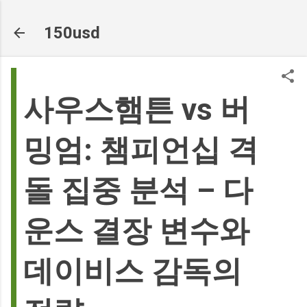
기본 콘텐츠로 건너뛰기
150usd
사우스햄튼 vs 버
밍엄: 챔피언십 격
돌 집중 분석 – 다
운스 결장 변수와
데이비스 감독의