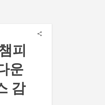
 챔피
 다운
스 감