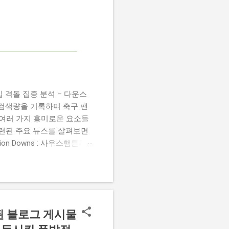
 챔피언십 격돌 집중 분석 – 다운스
높은 검색량을 기록하며 축구 팬
 여러 가지 흥미로운 요소들
관련된 주요 뉴스를 살펴보면
 Damion Downs : 사우스햄튼과
언 다운스의 결장은 사우스햄
L Championship Match :
 Birmingham City
 크리스 데이비스 감독은 원정 경기에서
된 블로그 게시물