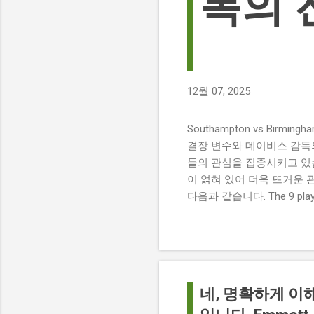
독의 
12월 07, 2025
Southampton vs Birmi
결장 변수와 데이비스 감독의 전
들의 관심을 집중시키고 있습
이 얽혀 있어 더욱 뜨거운 
다음과 같습니다. The 9 players
버밍엄 시티 경기에서 총 9
튼에게 큰 타격이 될 것으로 보입니다. 
경기 당일 실시간 스코어 업데이
boss says his side ha
팀 고유의 색깔을 유지하는 
네, 명확하게 이