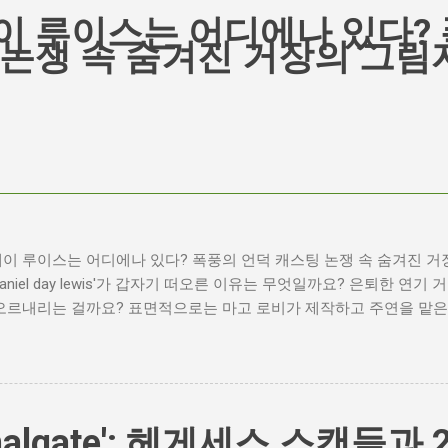
이 루이스는 어디에나 있다? 
 논쟁 속 숨겨진 거장의 그림
이 루이스는 어디에나 있다? 폭풍의 언덕 캐스팅 논쟁 속 숨겨진 거
daniel day lewis'가 갑자기 떠오른 이유는 무엇일까요? 은퇴한 연
오르내리는 걸까요? 표면적으로는 마고 로비가 제작하고 주연을 맡은 
팅 논란이 그 시작입니다. 하지만 그 이면에는 '연기'라는 예술에 대
는 열망이 숨겨져 있습니다. Photo by Plufow Le Studio on Uns
의 불씨 최근 몇 주 동안 영화계는 마고 로비의 <폭풍의 언덕> 리
제이콥 엘로디가 히스클리프 역을 맡는다는 소식에 많은 팬들이 환호하
부에서는 엘로디의 이미지가 원작 속 히스클리프와는 다소 거리가 있다
gnalgate': 헤게세스 스캔들과 