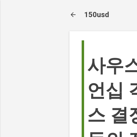
150usd
사우스
언십 
스 결