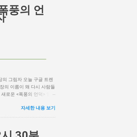
폭풍의 언
자
장의 그림자 오늘 구글 트렌
기 거장의 이름이 왜 다시 사람들
새로운 <폭풍의 언덕> 영
한 깊은 갈망과, 완벽주의를
자세한 내용 보기
plash 폭풍의 언덕, 그리고 캐
메이크 소식으로 뜨거웠습니다.
는 동시에 우려를 표했습니
는 의견을 제시하며 캐스팅
2시 30분