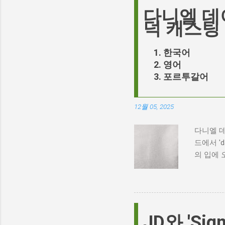
다니엘 데
덕 캐스팅
한국어
영어
포르투갈어
12월 05, 2025
다니엘 데
드에서 '
의 입에 
화의 캐스
향한 끊임없
스팅 논쟁
특히, 
다. 일
JD와 'Si