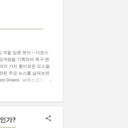
 챔피언십 격돌 집중 분석 – 다운스
높은 검색량을 기록하며 축구 팬
 여러 가지 흥미로운 요소들
관련된 주요 뉴스를 살펴보면
 Damion Downs : 사우스햄튼과
언 다운스의 결장은 사우스햄
L Championship Match :
 Birmingham City
 크리스 데이비스 감독은 원정 경기에서
약인가?