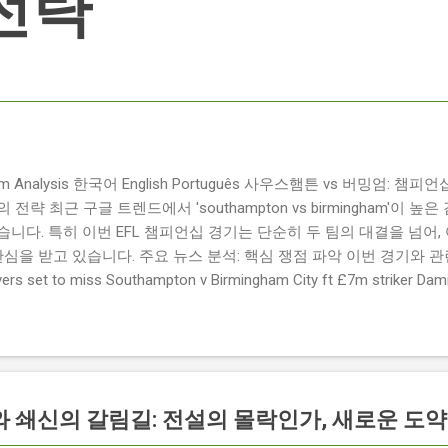
전략
ngham Analysis 한국어 English Português 사우스햄튼 vs 버밍엄:
략 최근 구글 트렌드에서 'southampton vs birmingham'이 
니다. 특히 이번 EFL 챔피언십 경기는 단순히 두 팀의 대결을 넘어,
관심을 받고 있습니다. 주요 뉴스 분석: 핵심 쟁점 파악 이번 경기와 
 set to miss Southampton v Birmingham City ft £7m striker
명의 선수가 결장할 예정이며, 특히 700만 파운드 스트라이커 데미
Southampton vs Birmingham City LIVE Score Updates in EF
트를 제공하는 뉴스로, 팬들의 높은 관심도를 반영합니다. Chris Davies:
ve to try to "be themselves" away from home : 버밍엄 시티의
것이 중요하다고 강조했습니다. ...
기와 쇄신의 갈림길: 전설의 몰락인가, 새로운 도