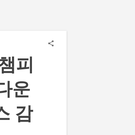
 챔피
 다운
스 감