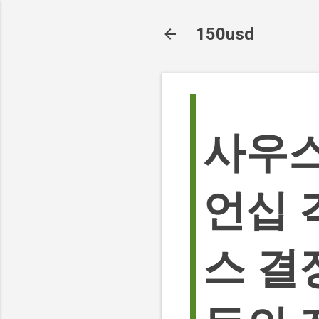
150usd
사우스
언십 
스 결