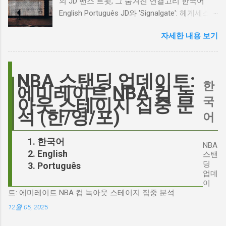
의 JD 밴스 트윗, 그 숨겨진 연결고리 한국어
거리가 있다는 의견을 제시하며 캐스팅에 대한
English Português JD와 'Signalgate': 헤게세스
논쟁이 불붙었습니다. 마고 로비는 캐스팅에 대
스캔들과 2시 30분의 JD 밴스 트윗, 그 숨겨진
한 비판에 대해 "기다려 보세요. 믿으세요. 분명
자세한 내용 보기
연결고리 오늘의 구글 트렌드 인기 검색어 'jd'는
만족하실 겁니다"라며 자신감을 드러냈지만, 논
단순히 두 글자의 약자가 아닙니다. 최근 미국
란은 쉽게 가라앉지 않았습니다. 최대100%세일
정치권과 미디어에서 뜨거운 감자로 떠오른
오늘의 특가 이러한 캐스팅 논쟁은 단순히 배우
'Signalgate' 스캔들과 깊숙이 연결되어 있습니
NBA 스탠딩 업데이트:
의 이미지가 원작과 부합하는지 여부를 넘어, 우
한
다. 폭스뉴스 진행자 피트 헤게세스(Pete
에미레이트 NBA 컵 녹
리가 '히스클리프'라는 인물에게 기대하는 바가
Hegseth)를 중심으로 벌어진 이 스캔들은 예상
국
아웃 스테이지 집중 분
무엇인지, 그리고 배우가 그 기대를 어떻게 충족
치 못한 인물, JD 밴스(JD Vance)의 이름까지 소
석 (한/영/포)
어
시킬 수 있는지에 대한 근본적인 질문을 던집니
환하며 파장을 일으키고 있습니다. 왜 'jd'가 갑자
다. 다니엘 데이 루이스, '진정성'의 대명사 이 지
기 트렌드가 되었을까요? 그리고 이 모든 사건
한국어
점에서 다니엘 데이 루이스의 이름이 등장하는
NBA
들이 어떻게 얽혀있는 것일까요? 최대100%세일
English
것은 결코 우연이 아닙니다. 그는 '메소드 연
스탠
오늘의 특가 'Signalgate' 스캔들: 피트 헤게세스
딩
Português
기'의 극한을 보여주는 배우로서, 맡는 역할마다
의 그림자 먼저 'Signalgate' 스캔들의 핵심 인물
업데
완벽하게 몰입하여 실제 인물과 구분이 어려울
인 피트 헤게세스부터 살펴봐야 합니다. 최근 공
이
정도의 연기를 선보였습니다. <나의 왼발>에서
트: 에미레이트 NBA 컵 녹아웃 스테이지 집중 분석
개된 국방부 감사 보고서에 따르면, 헤게세스는
는 뇌성마비 장애인으로, <데어 윌 비 블러드>에
개인적인 용도로 군용 신호 장비를 부적절하게
12월 05, 2025
서는 탐욕스...
사용한 혐의를 받고 있습니다. 보고서는 헤게세