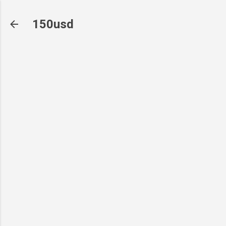
기본 콘텐츠로 건너뛰기
150usd