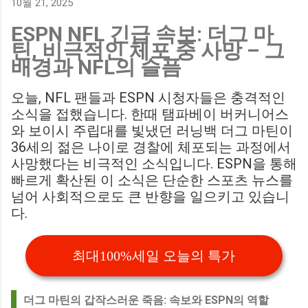
10월 21, 2025
에게 큰 타격이 될 것으로 보입니다. Southampton vs
ESPN NFL 긴급 속보: 더그 마
Birmingham City LIVE Score Updates in EFL Championship
틴, 비극적인 체포 중 사망 – 그
Match : 경기 당일 실시간 스코어 업데이트를 제공하는 뉴스로,
배경과 NFL의 슬픔
팬들의 높은 관심도를 반영합니다. Chris Davies: Birmingham
City boss says his side have to try to "be themselves" away
오늘, NFL 팬들과 ESPN 시청자들은 충격적인
from home : 버밍엄 시티의 크리스 데이비스 감독은 원정 경기
소식을 접했습니다. 한때 탬파베이 버커니어스
에서 팀 고유의 색깔을 유지하는 것이 중요하다고 강조했습니
와 보이시 주립대를 빛냈던 러닝백 더그 마틴이
다. ...
36세의 젊은 나이로 경찰에 체포되는 과정에서
사망했다는 비극적인 소식입니다. ESPN을 통해
빠르게 확산된 이 소식은 단순한 스포츠 뉴스를
넘어 사회적으로도 큰 반향을 일으키고 있습니
다.
최대100%세일 오늘의 특가
더그 마틴의 갑작스러운 죽음: 속보와 ESPN의 역할