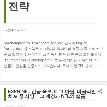
전략
12월 07, 2025
Southampton vs Birmingham Analysis 한국어 English
Português 사우스햄튼 vs 버밍엄: 챔피언십 격돌 집중 분석 – 다
운스 결장 변수와 데이비스 감독의 전략 최근 구글 트렌드에서
'southampton vs birmingham'이 높은 검색량을 기록하며 축구
팬들의 관심을 집중시키고 있습니다. 특히 이번 EFL 챔피언십
경기는 단순히 두 팀의 대결을 넘어, 여러 가지 흥미로운 요소들
이 얽혀 있어 더욱 뜨거운 관심을 받고 있습니다. 주요 뉴스 분
석: 핵심 쟁점 파악 이번 경기와 관련된 주요 뉴스를 살펴보면
다음과 같습니다. The 9 players set to miss Southampton v
ESPN NFL 긴급 속보: 더그 마틴, 비극적인
Birmingham City ft £7m striker Damion Downs : 사우스햄튼과
체포 중 사망 – 그 배경과 NFL의 슬픔
버밍엄 시티 경기에서 총 9명의 선수가 결장할 예정이며, 특히
700만 파운드 스트라이커 데미언 다운스의 결장은 사우스햄튼