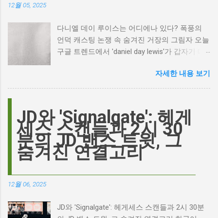
12월 05, 2025
다니엘 데이 루이스는 어디에나 있다? 폭풍의
언덕 캐스팅 논쟁 속 숨겨진 거장의 그림자 오늘
구글 트렌드에서 'daniel day lewis'가 갑자기 떠
오른 이유는 무엇일까요? 은퇴한 연기 거장의
자세한 내용 보기
이름이 왜 다시 사람들의 입에 오르내리는 걸까
요? 표면적으로는 마고 로비가 제작하고 주연을
맡은 새로운 <폭풍의 언덕> 영화의 캐스팅 논란
이 그 시작입니다. 하지만 그 이면에는 '연기'라
JD와 'Signalgate': 헤게
는 예술에 대한 깊은 갈망과, 완벽주의를 향한
세스 스캔들과 2시 30
끊임없는 열망이 숨겨져 있습니다. Photo by
분의 JD 밴스 트윗, 그
Plufow Le Studio on Unsplash 폭풍의 언덕, 그
숨겨진 연결고리
리고 캐스팅 논쟁의 불씨 최근 몇 주 동안 영화
계는 마고 로비의 <폭풍의 언덕> 리메이크 소식
으로 뜨거웠습니다. 특히, 제이콥 엘로디가 히스
12월 06, 2025
클리프 역을 맡는다는 소식에 많은 팬들이 환호
하는 동시에 우려를 표했습니다. 일부에서는 엘
JD와 'Signalgate': 헤게세스 스캔들과 2시 30분
로디의 이미지가 원작 속 히스클리프와는 다소