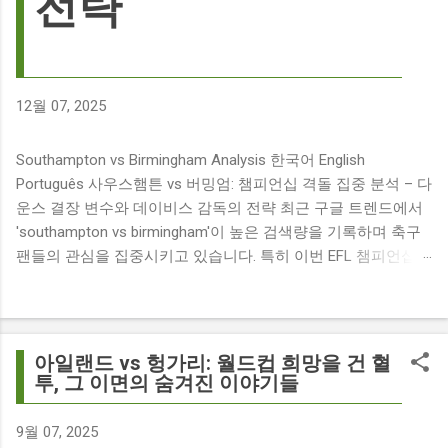
전략
12월 07, 2025
Southampton vs Birmingham Analysis 한국어 English
Português 사우스햄튼 vs 버밍엄: 챔피언십 격돌 집중 분석 – 다
운스 결장 변수와 데이비스 감독의 전략 최근 구글 트렌드에서
'southampton vs birmingham'이 높은 검색량을 기록하며 축구
팬들의 관심을 집중시키고 있습니다. 특히 이번 EFL 챔피언십
경기는 단순히 두 팀의 대결을 넘어, 여러 가지 흥미로운 요소들
이 얽혀 있어 더욱 뜨거운 관심을 받고 있습니다. 주요 뉴스 분
석: 핵심 쟁점 파악 이번 경기와 관련된 주요 뉴스를 살펴보면
다음과 같습니다. The 9 players set to miss Southampton v
아일랜드 vs 헝가리: 월드컵 희망을 건 혈
Birmingham City ft £7m striker Damion Downs : 사우스햄튼과
투, 그 이면의 숨겨진 이야기들
버밍엄 시티 경기에서 총 9명의 선수가 결장할 예정이며, 특히
700만 파운드 스트라이커 데미언 다운스의 결장은 사우스햄튼
9월 07, 2025
에게 큰 타격이 될 것으로 보입니다. Southampton vs