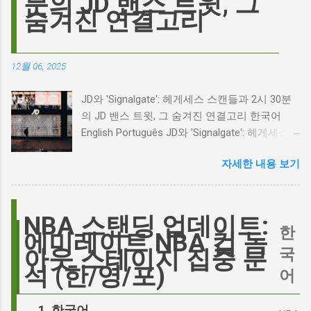
분의 JD 밴스 트윗, 그
Plufow Le Studio on Unsplash 폭풍의 언덕, 그
숨겨진 연결고리
리고 캐스팅 논쟁의 불씨 최근 몇 주 동안 영화
계는 마고 로비의 <폭풍의 언덕> 리메이크 소식
으로 뜨거웠습니다. 특히, 제이콥 엘로디가 히스
12월 06, 2025
클리프 역을 맡는다는 소식에 많은 팬들이 환호
하는 동시에 우려를 표했습니다. 일부에서는 엘
JD와 'Signalgate': 헤게세스 스캔들과 2시 30분
로디의 이미지가 원작 속 히스클리프와는 다소
의 JD 밴스 트윗, 그 숨겨진 연결고리 한국어
거리가 있다는 의견을 제시하며 캐스팅에 대한
English Português JD와 'Signalgate': 헤게세스
논쟁이 불붙었습니다. 마고 로비는 캐스팅에 대
스캔들과 2시 30분의 JD 밴스 트윗, 그 숨겨진
한 비판에 대해 "기다려 보세요. 믿으세요. 분명
자세한 내용 보기
연결고리 오늘의 구글 트렌드 인기 검색어 'jd'는
만족하실 겁니다"라며 자신감을 드러냈지만, 논
단순히 두 글자의 약자가 아닙니다. 최근 미국
란은 쉽게 가라앉지 않았습니다. 최대100%세일
정치권과 미디어에서 뜨거운 감자로 떠오른
오늘의 특가 이러한 캐스팅 논쟁은 단순히 배우
'Signalgate' 스캔들과 깊숙이 연결되어 있습니
NBA 스탠딩 업데이트:
의 이미지가 원작과 부합하는지 여부를 넘어, 우
한
다. 폭스뉴스 진행자 피트 헤게세스(Pete
에미레이트 NBA 컵 녹
리가 '히스클리프'라는 인물에게 기대하는 바가
Hegseth)를 중심으로 벌어진 이 스캔들은 예상
국
아웃 스테이지 집중 분
무엇인지, 그리고 배우가 그 기대를 어떻게 충족
치 못한 인물, JD 밴스(JD Vance)의 이름까지 소
석 (한/영/포)
어
시킬 수 있는지에 대한 근본적인 질문을 던집니
환하며 파장을 일으키고 있습니다. 왜 'jd'가 갑자
다. 다니엘 데이 루이스, '진정성'의 대명사 이 지
기 트렌드가 되었을까요? 그리고 이 모든 사건
한국어
점에서 다니엘 데이 루이스의 이름이 등장하는