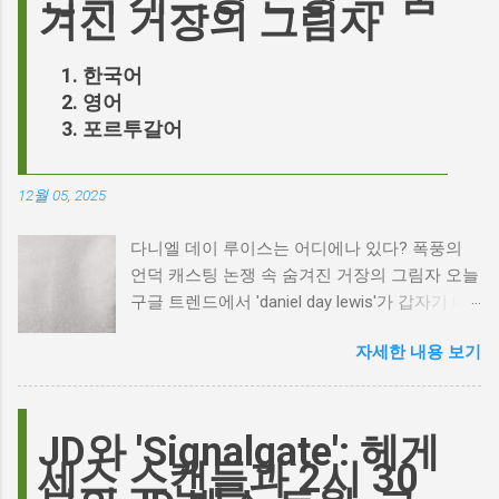
겨진 거장의 그림자
한국어
영어
포르투갈어
12월 05, 2025
다니엘 데이 루이스는 어디에나 있다? 폭풍의
언덕 캐스팅 논쟁 속 숨겨진 거장의 그림자 오늘
구글 트렌드에서 'daniel day lewis'가 갑자기 떠
오른 이유는 무엇일까요? 은퇴한 연기 거장의
자세한 내용 보기
이름이 왜 다시 사람들의 입에 오르내리는 걸까
요? 표면적으로는 마고 로비가 제작하고 주연을
맡은 새로운 <폭풍의 언덕> 영화의 캐스팅 논란
이 그 시작입니다. 하지만 그 이면에는 '연기'라
JD와 'Signalgate': 헤게
는 예술에 대한 깊은 갈망과, 완벽주의를 향한
세스 스캔들과 2시 30
끊임없는 열망이 숨겨져 있습니다. Photo by