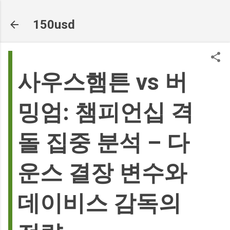
기본 콘텐츠로 건너뛰기
150usd
사우스햄튼 vs 버
밍엄: 챔피언십 격
돌 집중 분석 – 다
운스 결장 변수와
데이비스 감독의