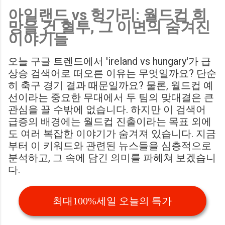
아일랜드 vs 헝가리: 월드컵 희
Birmingham City LIVE Score Updates in EFL Championship
망을 건 혈투, 그 이면의 숨겨진
Match : 경기 당일 실시간 스코어 업데이트를 제공하는 뉴스로,
이야기들
팬들의 높은 관심도를 반영합니다. Chris Davies: Birmingham
City boss says his side have to try to "be themselves" away
오늘 구글 트렌드에서 'ireland vs hungary'가 급
from home : 버밍엄 시티의 크리스 데이비스 감독은 원정 경기
상승 검색어로 떠오른 이유는 무엇일까요? 단순
에서 팀 고유의 색깔을 유지하는 것이 중요하다고 강조했습니
히 축구 경기 결과 때문일까요? 물론, 월드컵 예
다. ...
선이라는 중요한 무대에서 두 팀의 맞대결은 큰
관심을 끌 수밖에 없습니다. 하지만 이 검색어
급증의 배경에는 월드컵 진출이라는 목표 외에
도 여러 복잡한 이야기가 숨겨져 있습니다. 지금
부터 이 키워드와 관련된 뉴스들을 심층적으로
분석하고, 그 속에 담긴 의미를 파헤쳐 보겠습니
다.
최대100%세일 오늘의 특가