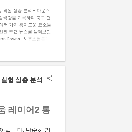
 챔피언십 격돌 집중 분석 – 다운스
높은 검색량을 기록하며 축구 팬
 여러 가지 흥미로운 요소들
관련된 주요 뉴스를 살펴보면
 Damion Downs : 사우스햄튼과
언 다운스의 결장은 사우스햄
L Championship Match :
 Birmingham City
 크리스 데이비스 감독은 원정 경기에서
 실험 심층 분석
움 레이어2 통
이 아닙니다. 단순히 기