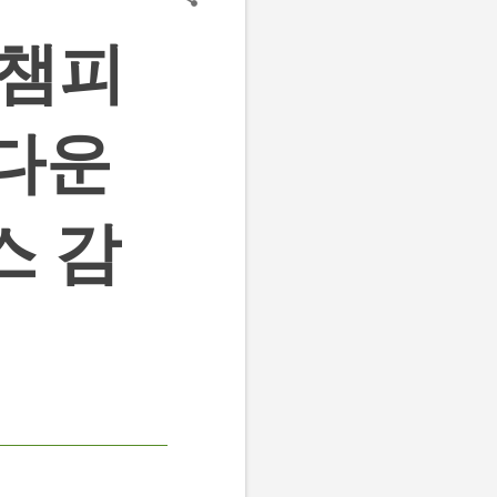
 챔피
 다운
스 감