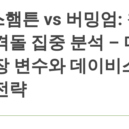
햄튼 vs 버밍엄:
격돌 집중 분석 –
장 변수와 데이비
전략