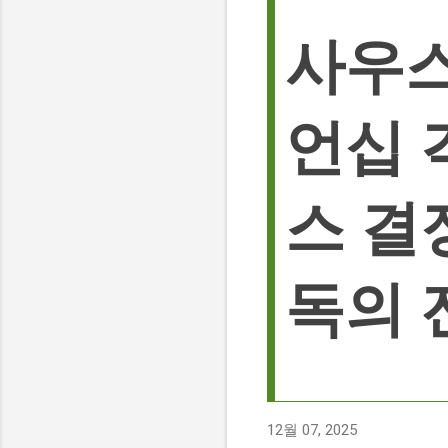
사우스
언십 
스 결
독의 
12월 07, 2025