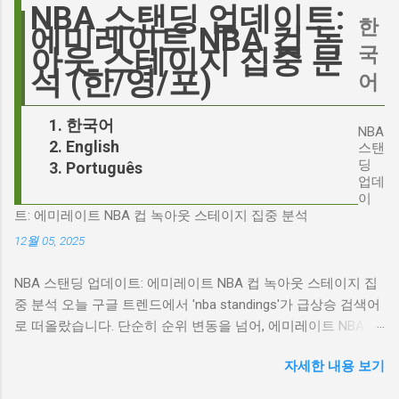
'Signalgate' 스캔들과 깊숙이 연결되어 있습니
NBA 스탠딩 업데이트:
의 이미지가 원작과 부합하는지 여부를 넘어, 우
한
다. 폭스뉴스 진행자 피트 헤게세스(Pete
에미레이트 NBA 컵 녹
리가 '히스클리프'라는 인물에게 기대하는 바가
Hegseth)를 중심으로 벌어진 이 스캔들은 예상
국
아웃 스테이지 집중 분
무엇인지, 그리고 배우가 그 기대를 어떻게 충족
치 못한 인물, JD 밴스(JD Vance)의 이름까지 소
석 (한/영/포)
어
시킬 수 있는지에 대한 근본적인 질문을 던집니
환하며 파장을 일으키고 있습니다. 왜 'jd'가 갑자
다. 다니엘 데이 루이스, '진정성'의 대명사 이 지
기 트렌드가 되었을까요? 그리고 이 모든 사건
한국어
점에서 다니엘 데이 루이스의 이름이 등장하는
NBA
들이 어떻게 얽혀있는 것일까요? 최대100%세일
English
것은 결코 우연이 아닙니다. 그는 '메소드 연
스탠
오늘의 특가 'Signalgate' 스캔들: 피트 헤게세스
딩
Português
기'의 극한을 보여주는 배우로서, 맡는 역할마다
의 그림자 먼저 'Signalgate' 스캔들의 핵심 인물
업데
완벽하게 몰입하여 실제 인물과 구분이 어려울
인 피트 헤게세스부터 살펴봐야 합니다. 최근 공
이
정도의 연기를 선보였습니다. <나의 왼발>에서
트: 에미레이트 NBA 컵 녹아웃 스테이지 집중 분석
개된 국방부 감사 보고서에 따르면, 헤게세스는
는 뇌성마비 장애인으로, <데어 윌 비 블러드>에
개인적인 용도로 군용 신호 장비를 부적절하게
12월 05, 2025
서는 탐욕스...
사용한 혐의를 받고 있습니다. 보고서는 헤게세
NBA 스탠딩 업데이트: 에미레이트 NBA 컵 녹아웃 스테이지 집
스의 행위가 윤리적으로 심각한 문제를 야기하
중 분석 오늘 구글 트렌드에서 'nba standings'가 급상승 검색어
며, 군의 명예를 훼손할 수 있다고 지적합니다.
로 떠올랐습니다. 단순히 순위 변동을 넘어, 에미레이트 NBA 컵
Photo by Samuel Regan-Asante on Unsplash
의 녹아웃 스테이지 진출 팀 확정과 맞물려 더욱 뜨거운 관심을
JD 밴스의 심야 트윗: 스캔들의 또 다른 불씨 문
자세한 내용 보기
받고 있습니다. 이번 포스팅에서는 NBA 컵 녹아웃 스테이지 관
제는 여기서 끝나지 않았습니다. 스캔들이 터진
련 주요 뉴스를 분석하고, 현재 NBA 판도를 짚어보겠습니다. 에
직후, JD 밴스가 새벽 2시 30분에 헤게세스의