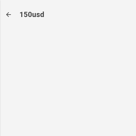
기본 콘텐츠로 건너뛰기
150usd