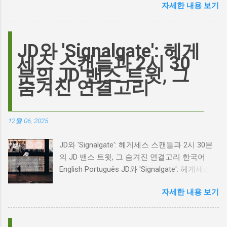
자세한 내용 보기
이름이 왜 다시 사람들의 입에 오르내리는 걸까
요? 표면적으로는 마고 로비가 제작하고 주연을
맡은 새로운 <폭풍의 언덕> 영화의 캐스팅 논란
이 그 시작입니다. 하지만 그 이면에는 '연기'라
JD와 'Signalgate': 헤게
는 예술에 대한 깊은 갈망과, 완벽주의를 향한
세스 스캔들과 2시 30
끊임없는 열망이 숨겨져 있습니다. Photo by
분의 JD 밴스 트윗, 그
Plufow Le Studio on Unsplash 폭풍의 언덕, 그
숨겨진 연결고리
리고 캐스팅 논쟁의 불씨 최근 몇 주 동안 영화
계는 마고 로비의 <폭풍의 언덕> 리메이크 소식
으로 뜨거웠습니다. 특히, 제이콥 엘로디가 히스
12월 06, 2025
클리프 역을 맡는다는 소식에 많은 팬들이 환호
하는 동시에 우려를 표했습니다. 일부에서는 엘
JD와 'Signalgate': 헤게세스 스캔들과 2시 30분
로디의 이미지가 원작 속 히스클리프와는 다소
의 JD 밴스 트윗, 그 숨겨진 연결고리 한국어
거리가 있다는 의견을 제시하며 캐스팅에 대한
English Português JD와 'Signalgate': 헤게세스
논쟁이 불붙었습니다. 마고 로비는 캐스팅에 대
스캔들과 2시 30분의 JD 밴스 트윗, 그 숨겨진
한 비판에 대해 "기다려 보세요. 믿으세요. 분명
자세한 내용 보기
연결고리 오늘의 구글 트렌드 인기 검색어 'jd'는
만족하실 겁니다"라며 자신감을 드러냈지만, 논
단순히 두 글자의 약자가 아닙니다. 최근 미국
란은 쉽게 가라앉지 않았습니다. 최대100%세일
정치권과 미디어에서 뜨거운 감자로 떠오른
오늘의 특가 이러한 캐스팅 논쟁은 단순히 배우