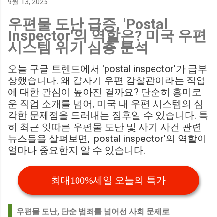
9월 13, 2025
에게 큰 타격이 될 것으로 보입니다. Southampton vs
우편물 도난 급증, 'Postal
Birmingham City LIVE Score Updates in EFL Championship
Inspector'의 역할은? 미국 우편
Match : 경기 당일 실시간 스코어 업데이트를 제공하는 뉴스로,
시스템 위기 심층 분석
팬들의 높은 관심도를 반영합니다. Chris Davies: Birmingham
City boss says his side have to try to "be themselves" away
오늘 구글 트렌드에서 'postal inspector'가 급부
from home : 버밍엄 시티의 크리스 데이비스 감독은 원정 경기
상했습니다. 왜 갑자기 우편 감찰관이라는 직업
에서 팀 고유의 색깔을 유지하는 것이 중요하다고 강조했습니
에 대한 관심이 높아진 걸까요? 단순히 흥미로
다. ...
운 직업 소개를 넘어, 미국 내 우편 시스템의 심
각한 문제점을 드러내는 징후일 수 있습니다. 특
히 최근 잇따른 우편물 도난 및 사기 사건 관련
뉴스들을 살펴보면, 'postal inspector'의 역할이
얼마나 중요한지 알 수 있습니다.
최대100%세일 오늘의 특가
우편물 도난, 단순 범죄를 넘어선 사회 문제로