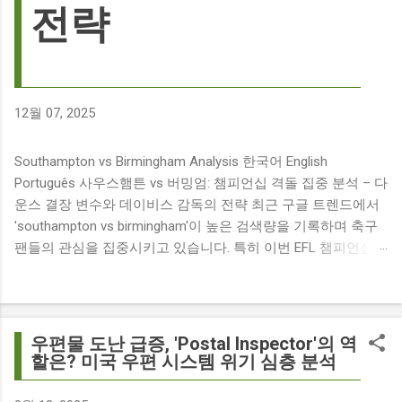
전략
12월 07, 2025
Southampton vs Birmingham Analysis 한국어 English
Português 사우스햄튼 vs 버밍엄: 챔피언십 격돌 집중 분석 – 다
운스 결장 변수와 데이비스 감독의 전략 최근 구글 트렌드에서
'southampton vs birmingham'이 높은 검색량을 기록하며 축구
팬들의 관심을 집중시키고 있습니다. 특히 이번 EFL 챔피언십
경기는 단순히 두 팀의 대결을 넘어, 여러 가지 흥미로운 요소들
이 얽혀 있어 더욱 뜨거운 관심을 받고 있습니다. 주요 뉴스 분
석: 핵심 쟁점 파악 이번 경기와 관련된 주요 뉴스를 살펴보면
다음과 같습니다. The 9 players set to miss Southampton v
우편물 도난 급증, 'Postal Inspector'의 역
Birmingham City ft £7m striker Damion Downs : 사우스햄튼과
할은? 미국 우편 시스템 위기 심층 분석
버밍엄 시티 경기에서 총 9명의 선수가 결장할 예정이며, 특히
700만 파운드 스트라이커 데미언 다운스의 결장은 사우스햄튼