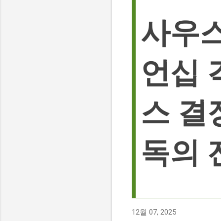
사우스
언십 
스 결
독의 
12월 07, 2025