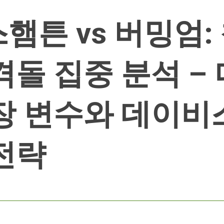
햄튼 vs 버밍엄:
격돌 집중 분석 –
장 변수와 데이비
전략