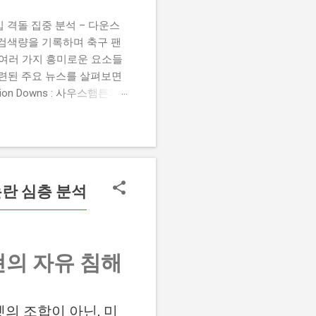
 챔피언십 격돌 집중 분석 – 다운스
높은 검색량을 기록하며 축구 팬
 여러 가지 흥미로운 요소들
관련된 주요 뉴스를 살펴보면
 Damion Downs : 사우스햄튼과
언 다운스의 결장은 사우스햄
L Championship Match :
 Birmingham City
 크리스 데이비스 감독은 원정 경기에서
논란 심층 분석
현의 자유 침해
벳의 조합이 아닌, 미