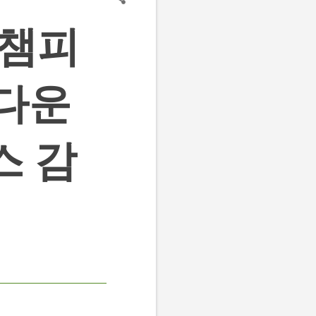
 챔피
 다운
스 감