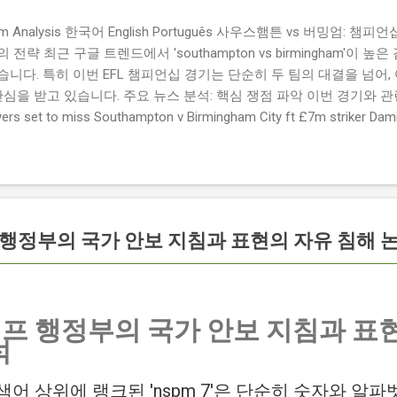
ngham Analysis 한국어 English Português 사우스햄튼 vs 버밍엄:
략 최근 구글 트렌드에서 'southampton vs birmingham'이 
니다. 특히 이번 EFL 챔피언십 경기는 단순히 두 팀의 대결을 넘어,
관심을 받고 있습니다. 주요 뉴스 분석: 핵심 쟁점 파악 이번 경기와 
 set to miss Southampton v Birmingham City ft £7m striker
명의 선수가 결장할 예정이며, 특히 700만 파운드 스트라이커 데미
Southampton vs Birmingham City LIVE Score Updates in EF
트를 제공하는 뉴스로, 팬들의 높은 관심도를 반영합니다. Chris Davies:
ve to try to "be themselves" away from home : 버밍엄 시티의
것이 중요하다고 강조했습니다. ...
럼프 행정부의 국가 안보 지침과 표현의 자유 침해 
트럼프 행정부의 국가 안보 지침과 표
석
어 상위에 랭크된 'nspm 7'은 단순히 숫자와 알파