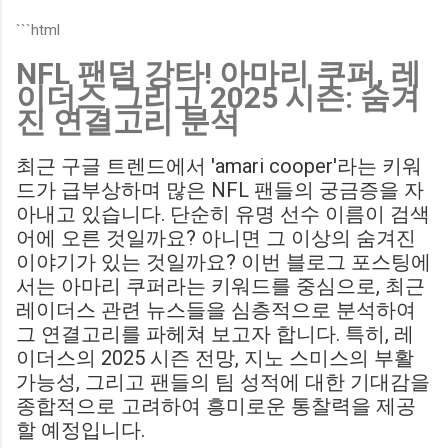
Birmingham City LIVE Score Updates in EFL Championship
```html
Match : 경기 당일 실시간 스코어 업데이트를 제공하는 뉴스로,
NFL 팬덤 강타! 아마리 쿠퍼, 레
팬들의 높은 관심도를 반영합니다. Chris Davies: Birmingham
이더스 그리고 2025 시즌: 숨겨
City boss says his side have to try to "be themselves" away
진 연결고리 분석
from home : 버밍엄 시티의 크리스 데이비스 감독은 원정 경기
에서 팀 고유의 색깔을 유지하는 것이 중요하다고 강조했습니
최근 구글 트렌드에서 'amari cooper'라는 키워
다. ...
드가 급부상하며 많은 NFL 팬들의 궁금증을 자
아내고 있습니다. 단순히 유명 선수 이름이 검색
어에 오른 것일까요? 아니면 그 이상의 숨겨진
이야기가 있는 것일까요? 이번 블로그 포스팅에
서는 아마리 쿠퍼라는 키워드를 중심으로, 최근
레이더스 관련 뉴스들을 심층적으로 분석하여
그 연결고리를 파헤쳐 보고자 합니다. 특히, 레
이더스의 2025 시즌 전망, 지노 스미스의 부활
가능성, 그리고 팬들의 팀 성적에 대한 기대감을
종합적으로 고려하여 흥미로운 통찰력을 제공
할 예정입니다.