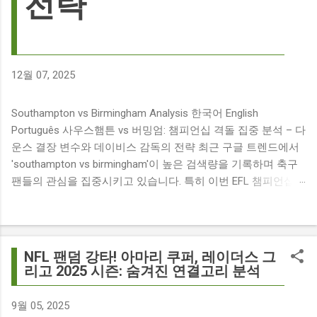
전략
12월 07, 2025
Southampton vs Birmingham Analysis 한국어 English
Português 사우스햄튼 vs 버밍엄: 챔피언십 격돌 집중 분석 – 다
운스 결장 변수와 데이비스 감독의 전략 최근 구글 트렌드에서
'southampton vs birmingham'이 높은 검색량을 기록하며 축구
팬들의 관심을 집중시키고 있습니다. 특히 이번 EFL 챔피언십
경기는 단순히 두 팀의 대결을 넘어, 여러 가지 흥미로운 요소들
이 얽혀 있어 더욱 뜨거운 관심을 받고 있습니다. 주요 뉴스 분
석: 핵심 쟁점 파악 이번 경기와 관련된 주요 뉴스를 살펴보면
다음과 같습니다. The 9 players set to miss Southampton v
NFL 팬덤 강타! 아마리 쿠퍼, 레이더스 그
Birmingham City ft £7m striker Damion Downs : 사우스햄튼과
리고 2025 시즌: 숨겨진 연결고리 분석
버밍엄 시티 경기에서 총 9명의 선수가 결장할 예정이며, 특히
700만 파운드 스트라이커 데미언 다운스의 결장은 사우스햄튼
9월 05, 2025
에게 큰 타격이 될 것으로 보입니다. Southampton vs