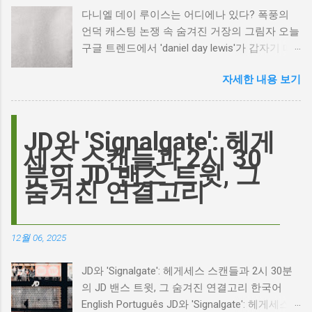
다니엘 데이 루이스는 어디에나 있다? 폭풍의
언덕 캐스팅 논쟁 속 숨겨진 거장의 그림자 오늘
구글 트렌드에서 'daniel day lewis'가 갑자기 떠
오른 이유는 무엇일까요? 은퇴한 연기 거장의
자세한 내용 보기
이름이 왜 다시 사람들의 입에 오르내리는 걸까
요? 표면적으로는 마고 로비가 제작하고 주연을
맡은 새로운 <폭풍의 언덕> 영화의 캐스팅 논란
이 그 시작입니다. 하지만 그 이면에는 '연기'라
JD와 'Signalgate': 헤게
는 예술에 대한 깊은 갈망과, 완벽주의를 향한
세스 스캔들과 2시 30
끊임없는 열망이 숨겨져 있습니다. Photo by
분의 JD 밴스 트윗, 그
Plufow Le Studio on Unsplash 폭풍의 언덕, 그
숨겨진 연결고리
리고 캐스팅 논쟁의 불씨 최근 몇 주 동안 영화
계는 마고 로비의 <폭풍의 언덕> 리메이크 소식
으로 뜨거웠습니다. 특히, 제이콥 엘로디가 히스
12월 06, 2025
클리프 역을 맡는다는 소식에 많은 팬들이 환호
하는 동시에 우려를 표했습니다. 일부에서는 엘
JD와 'Signalgate': 헤게세스 스캔들과 2시 30분
로디의 이미지가 원작 속 히스클리프와는 다소
의 JD 밴스 트윗, 그 숨겨진 연결고리 한국어
거리가 있다는 의견을 제시하며 캐스팅에 대한
English Português JD와 'Signalgate': 헤게세스