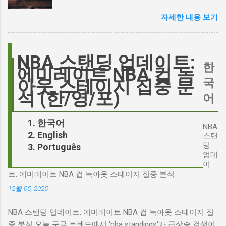
논쟁이 불붙었습니다. 마고 로비는 캐스팅에 대
스캔들과 2시 30분의 JD 밴스 트윗, 그 숨겨진
한 비판에 대해 "기다려 보세요. 믿으세요. 분명
자세한 내용 보기
연결고리 오늘의 구글 트렌드 인기 검색어 'jd'는
만족하실 겁니다"라며 자신감을 드러냈지만, 논
단순히 두 글자의 약자가 아닙니다. 최근 미국
란은 쉽게 가라앉지 않았습니다. 최대100%세일
정치권과 미디어에서 뜨거운 감자로 떠오른
오늘의 특가 이러한 캐스팅 논쟁은 단순히 배우
'Signalgate' 스캔들과 깊숙이 연결되어 있습니
NBA 스탠딩 업데이트:
의 이미지가 원작과 부합하는지 여부를 넘어, 우
한
다. 폭스뉴스 진행자 피트 헤게세스(Pete
에미레이트 NBA 컵 녹
리가 '히스클리프'라는 인물에게 기대하는 바가
Hegseth)를 중심으로 벌어진 이 스캔들은 예상
국
아웃 스테이지 집중 분
무엇인지, 그리고 배우가 그 기대를 어떻게 충족
치 못한 인물, JD 밴스(JD Vance)의 이름까지 소
석 (한/영/포)
어
시킬 수 있는지에 대한 근본적인 질문을 던집니
환하며 파장을 일으키고 있습니다. 왜 'jd'가 갑자
다. 다니엘 데이 루이스, '진정성'의 대명사 이 지
기 트렌드가 되었을까요? 그리고 이 모든 사건
한국어
점에서 다니엘 데이 루이스의 이름이 등장하는
NBA
들이 어떻게 얽혀있는 것일까요? 최대100%세일
English
것은 결코 우연이 아닙니다. 그는 '메소드 연
스탠
오늘의 특가 'Signalgate' 스캔들: 피트 헤게세스
딩
Português
기'의 극한을 보여주는 배우로서, 맡는 역할마다
의 그림자 먼저 'Signalgate' 스캔들의 핵심 인물
업데
완벽하게 몰입하여 실제 인물과 구분이 어려울
인 피트 헤게세스부터 살펴봐야 합니다. 최근 공
이
정도의 연기를 선보였습니다. <나의 왼발>에서
트: 에미레이트 NBA 컵 녹아웃 스테이지 집중 분석
개된 국방부 감사 보고서에 따르면, 헤게세스는
는 뇌성마비 장애인으로, <데어 윌 비 블러드>에
개인적인 용도로 군용 신호 장비를 부적절하게
12월 05, 2025
서는 탐욕스...
사용한 혐의를 받고 있습니다. 보고서는 헤게세
NBA 스탠딩 업데이트: 에미레이트 NBA 컵 녹아웃 스테이지 집
스의 행위가 윤리적으로 심각한 문제를 야기하
중 분석 오늘 구글 트렌드에서 'nba standings'가 급상승 검색어
며, 군의 명예를 훼손할 수 있다고 지적합니다.