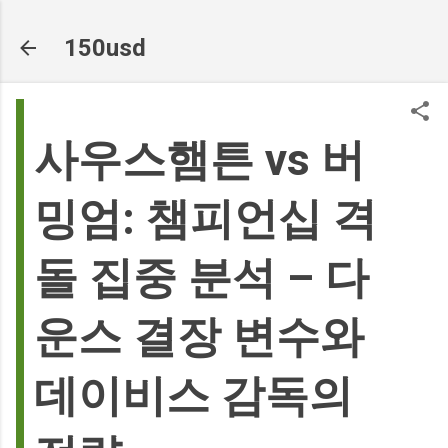
기본 콘텐츠로 건너뛰기
150usd
사우스햄튼 vs 버
밍엄: 챔피언십 격
돌 집중 분석 – 다
운스 결장 변수와
데이비스 감독의