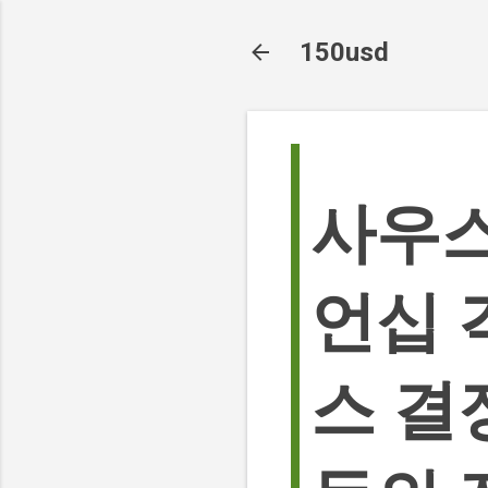
150usd
사우스
언십 
스 결