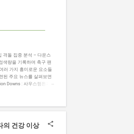
 챔피언십 격돌 집중 분석 – 다운스
높은 검색량을 기록하며 축구 팬
 여러 가지 흥미로운 요소들
관련된 주요 뉴스를 살펴보면
 Damion Downs : 사우스햄튼과
언 다운스의 결장은 사우스햄
L Championship Match :
 Birmingham City
 크리스 데이비스 감독은 원정 경기에서
스타의 건강 이상