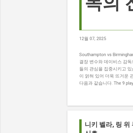
독의 
12월 07, 2025
Southampton vs Birmi
결장 변수와 데이비스 감독의 전
들의 관심을 집중시키고 있습
이 얽혀 있어 더욱 뜨거운 
다음과 같습니다. The 9 players
버밍엄 시티 경기에서 총 9
튼에게 큰 타격이 될 것으로 보입니다. 
경기 당일 실시간 스코어 업데이
boss says his side ha
팀 고유의 색깔을 유지하는 
니키 벨라, 링 위