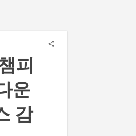
 챔피
 다운
스 감