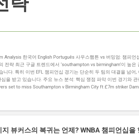
전략
ngham Analysis 한국어 English Português 사우스햄튼 vs 버밍엄:
략 최근 구글 트렌드에서 'southampton vs birmingham'이 
니다. 특히 이번 EFL 챔피언십 경기는 단순히 두 팀의 대결을 넘어,
관심을 받고 있습니다. 주요 뉴스 분석: 핵심 쟁점 파악 이번 경기와 
 set to miss Southampton v Birmingham City ft £7m striker
명의 선수가 결장할 예정이며, 특히 700만 파운드 스트라이커 데미
Southampton vs Birmingham City LIVE Score Updates in EF
트를 제공하는 뉴스로, 팬들의 높은 관심도를 반영합니다. Chris Davies:
ve to try to "be themselves" away from home : 버밍엄 시티의
것이 중요하다고 강조했습니다. ...
이지 뷰커스의 복귀는 언제? WNBA 챔피언십을