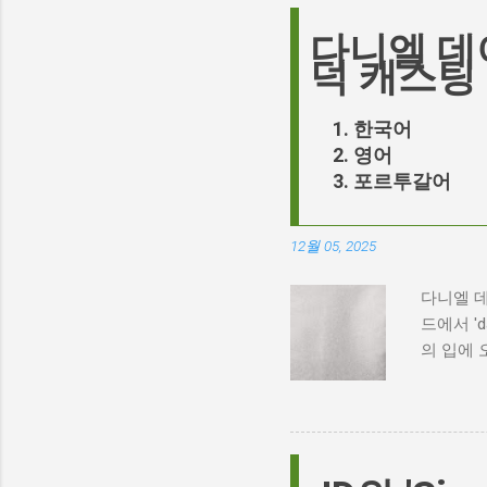
다니엘 데
덕 캐스팅
한국어
영어
포르투갈어
12월 05, 2025
다니엘 데
드에서 '
의 입에 
화의 캐스
향한 끊임없
스팅 논쟁
특히, 
다. 일