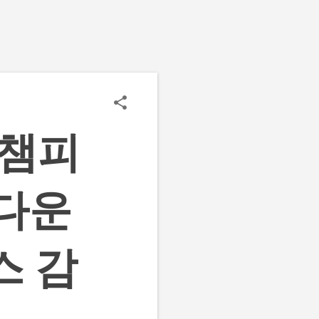
 챔피
 다운
스 감