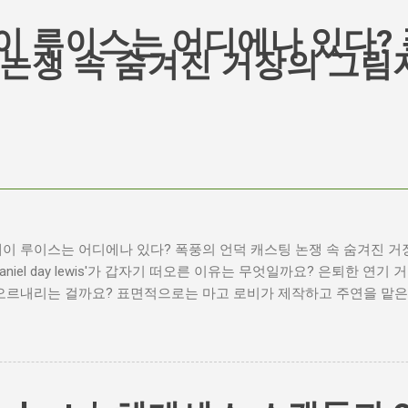
이 루이스는 어디에나 있다? 
 논쟁 속 숨겨진 거장의 그림
이 루이스는 어디에나 있다? 폭풍의 언덕 캐스팅 논쟁 속 숨겨진 거
daniel day lewis'가 갑자기 떠오른 이유는 무엇일까요? 은퇴한 연
오르내리는 걸까요? 표면적으로는 마고 로비가 제작하고 주연을 맡은 
팅 논란이 그 시작입니다. 하지만 그 이면에는 '연기'라는 예술에 대
는 열망이 숨겨져 있습니다. Photo by Plufow Le Studio on Uns
의 불씨 최근 몇 주 동안 영화계는 마고 로비의 <폭풍의 언덕> 리
제이콥 엘로디가 히스클리프 역을 맡는다는 소식에 많은 팬들이 환호하
부에서는 엘로디의 이미지가 원작 속 히스클리프와는 다소 거리가 있다