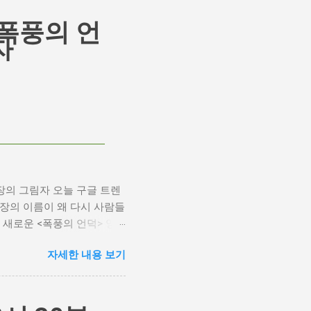
폭풍의 언
자
장의 그림자 오늘 구글 트렌
기 거장의 이름이 왜 다시 사람들
새로운 <폭풍의 언덕> 영
한 깊은 갈망과, 완벽주의를
자세한 내용 보기
plash 폭풍의 언덕, 그리고 캐
메이크 소식으로 뜨거웠습니다.
는 동시에 우려를 표했습니
는 의견을 제시하며 캐스팅