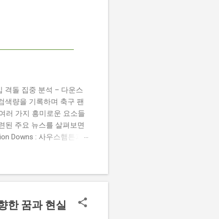
 챔피언십 격돌 집중 분석 – 다운스
높은 검색량을 기록하며 축구 팬
 여러 가지 흥미로운 요소들
관련된 주요 뉴스를 살펴보면
 Damion Downs : 사우스햄튼과
언 다운스의 결장은 사우스햄
L Championship Match :
 Birmingham City
 크리스 데이비스 감독은 원정 경기에서
 향한 꿈과 현실