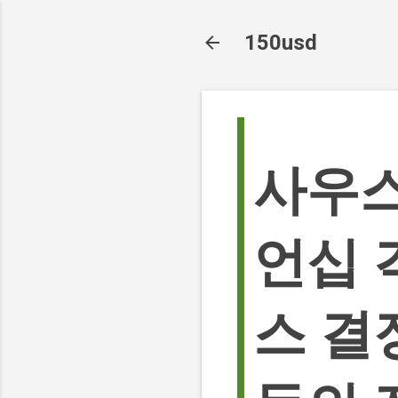
150usd
사우스
언십 
스 결