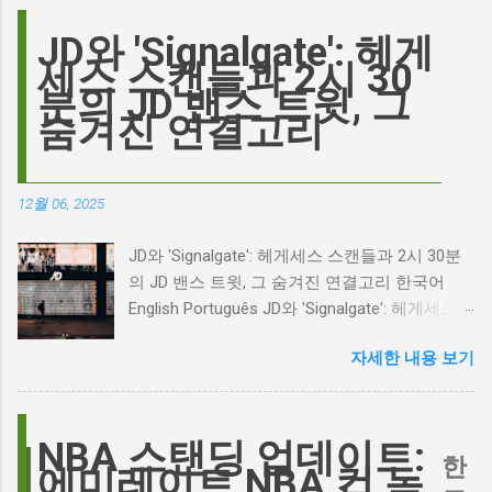
맡은 새로운 <폭풍의 언덕> 영화의 캐스팅 논란
이 그 시작입니다. 하지만 그 이면에는 '연기'라
JD와 'Signalgate': 헤게
는 예술에 대한 깊은 갈망과, 완벽주의를 향한
세스 스캔들과 2시 30
끊임없는 열망이 숨겨져 있습니다. Photo by
분의 JD 밴스 트윗, 그
Plufow Le Studio on Unsplash 폭풍의 언덕, 그
숨겨진 연결고리
리고 캐스팅 논쟁의 불씨 최근 몇 주 동안 영화
계는 마고 로비의 <폭풍의 언덕> 리메이크 소식
으로 뜨거웠습니다. 특히, 제이콥 엘로디가 히스
12월 06, 2025
클리프 역을 맡는다는 소식에 많은 팬들이 환호
하는 동시에 우려를 표했습니다. 일부에서는 엘
JD와 'Signalgate': 헤게세스 스캔들과 2시 30분
로디의 이미지가 원작 속 히스클리프와는 다소
의 JD 밴스 트윗, 그 숨겨진 연결고리 한국어
거리가 있다는 의견을 제시하며 캐스팅에 대한
English Português JD와 'Signalgate': 헤게세스
논쟁이 불붙었습니다. 마고 로비는 캐스팅에 대
스캔들과 2시 30분의 JD 밴스 트윗, 그 숨겨진
한 비판에 대해 "기다려 보세요. 믿으세요. 분명
자세한 내용 보기
연결고리 오늘의 구글 트렌드 인기 검색어 'jd'는
만족하실 겁니다"라며 자신감을 드러냈지만, 논
단순히 두 글자의 약자가 아닙니다. 최근 미국
란은 쉽게 가라앉지 않았습니다. 최대100%세일
정치권과 미디어에서 뜨거운 감자로 떠오른
오늘의 특가 이러한 캐스팅 논쟁은 단순히 배우
'Signalgate' 스캔들과 깊숙이 연결되어 있습니
NBA 스탠딩 업데이트:
의 이미지가 원작과 부합하는지 여부를 넘어, 우
한
다. 폭스뉴스 진행자 피트 헤게세스(Pete
에미레이트 NBA 컵 녹
리가 '히스클리프'라는 인물에게 기대하는 바가