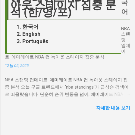
Hegseth)를 중심으로 벌어진 이 스캔들은 예상
국
아웃 스테이지 집중 분
무엇인지, 그리고 배우가 그 기대를 어떻게 충족
치 못한 인물, JD 밴스(JD Vance)의 이름까지 소
석 (한/영/포)
어
시킬 수 있는지에 대한 근본적인 질문을 던집니
환하며 파장을 일으키고 있습니다. 왜 'jd'가 갑자
다. 다니엘 데이 루이스, '진정성'의 대명사 이 지
기 트렌드가 되었을까요? 그리고 이 모든 사건
한국어
점에서 다니엘 데이 루이스의 이름이 등장하는
NBA
들이 어떻게 얽혀있는 것일까요? 최대100%세일
English
것은 결코 우연이 아닙니다. 그는 '메소드 연
스탠
오늘의 특가 'Signalgate' 스캔들: 피트 헤게세스
딩
Português
기'의 극한을 보여주는 배우로서, 맡는 역할마다
의 그림자 먼저 'Signalgate' 스캔들의 핵심 인물
업데
완벽하게 몰입하여 실제 인물과 구분이 어려울
인 피트 헤게세스부터 살펴봐야 합니다. 최근 공
이
정도의 연기를 선보였습니다. <나의 왼발>에서
트: 에미레이트 NBA 컵 녹아웃 스테이지 집중 분석
개된 국방부 감사 보고서에 따르면, 헤게세스는
는 뇌성마비 장애인으로, <데어 윌 비 블러드>에
개인적인 용도로 군용 신호 장비를 부적절하게
12월 05, 2025
서는 탐욕스...
사용한 혐의를 받고 있습니다. 보고서는 헤게세
NBA 스탠딩 업데이트: 에미레이트 NBA 컵 녹아웃 스테이지 집
스의 행위가 윤리적으로 심각한 문제를 야기하
중 분석 오늘 구글 트렌드에서 'nba standings'가 급상승 검색어
며, 군의 명예를 훼손할 수 있다고 지적합니다.
로 떠올랐습니다. 단순히 순위 변동을 넘어, 에미레이트 NBA 컵
Photo by Samuel Regan-Asante on Unsplash
의 녹아웃 스테이지 진출 팀 확정과 맞물려 더욱 뜨거운 관심을
JD 밴스의 심야 트윗: 스캔들의 또 다른 불씨 문
자세한 내용 보기
받고 있습니다. 이번 포스팅에서는 NBA 컵 녹아웃 스테이지 관
제는 여기서 끝나지 않았습니다. 스캔들이 터진
련 주요 뉴스를 분석하고, 현재 NBA 판도를 짚어보겠습니다. 에
직후, JD 밴스가 새벽 2시 30분에 헤게세스의
미레이트 NBA 컵 녹아웃 스테이지: 놓쳐서는 안 될 빅 매치들
'Signalgate' 그룹에 문자를 보낸 사실이 드러나
최근 발표된 에미레이트 NBA 컵 녹아웃 스테이지 대진표는 팬
면서 논란은 더욱 증폭되었습니다. 벤스의 메시