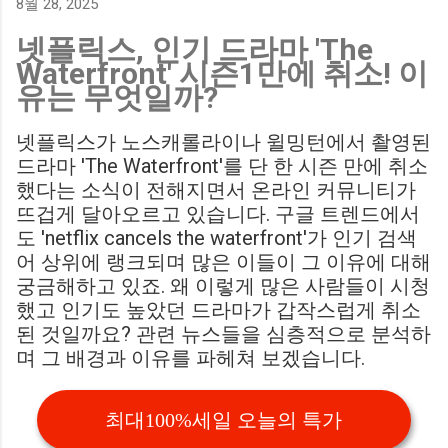
8월 28, 2025
에게 큰 타격이 될 것으로 보입니다. Southampton vs
넷플릭스, 인기 드라마 'The
Birmingham City LIVE Score Updates in EFL Championship
Waterfront' 시즌1만에 취소! 이
Match : 경기 당일 실시간 스코어 업데이트를 제공하는 뉴스로,
유는 무엇일까?
팬들의 높은 관심도를 반영합니다. Chris Davies: Birmingham
City boss says his side have to try to "be themselves" away
넷플릭스가 노스캐롤라이나 윌밍턴에서 촬영된
from home : 버밍엄 시티의 크리스 데이비스 감독은 원정 경기
드라마 'The Waterfront'를 단 한 시즌 만에 취소
에서 팀 고유의 색깔을 유지하는 것이 중요하다고 강조했습니
했다는 소식이 전해지면서 온라인 커뮤니티가
다. ...
뜨겁게 달아오르고 있습니다. 구글 트렌드에서
도 'netflix cancels the waterfront'가 인기 검색
어 상위에 랭크되며 많은 이들이 그 이유에 대해
궁금해하고 있죠. 왜 이렇게 많은 사람들이 시청
했고 인기도 높았던 드라마가 갑작스럽게 취소
된 것일까요? 관련 뉴스들을 심층적으로 분석하
며 그 배경과 이유를 파헤쳐 보겠습니다.
최대100%세일 오늘의 특가