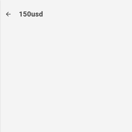
기본 콘텐츠로 건너뛰기
150usd