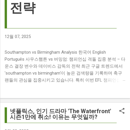
전략
12월 07, 2025
Southampton vs Birmingham Analysis 한국어 English
Português 사우스햄튼 vs 버밍엄: 챔피언십 격돌 집중 분석 – 다
운스 결장 변수와 데이비스 감독의 전략 최근 구글 트렌드에서
'southampton vs birmingham'이 높은 검색량을 기록하며 축구
팬들의 관심을 집중시키고 있습니다. 특히 이번 EFL 챔피언십
경기는 단순히 두 팀의 대결을 넘어, 여러 가지 흥미로운 요소들
이 얽혀 있어 더욱 뜨거운 관심을 받고 있습니다. 주요 뉴스 분
석: 핵심 쟁점 파악 이번 경기와 관련된 주요 뉴스를 살펴보면
다음과 같습니다. The 9 players set to miss Southampton v
넷플릭스, 인기 드라마 'The Waterfront'
Birmingham City ft £7m striker Damion Downs : 사우스햄튼과
시즌1만에 취소! 이유는 무엇일까?
버밍엄 시티 경기에서 총 9명의 선수가 결장할 예정이며, 특히
700만 파운드 스트라이커 데미언 다운스의 결장은 사우스햄튼