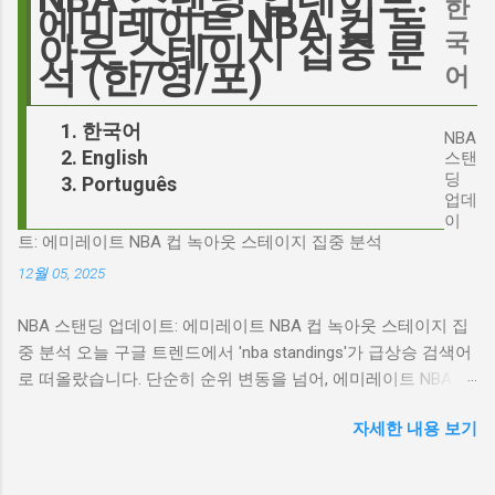
한
다. 폭스뉴스 진행자 피트 헤게세스(Pete
에미레이트 NBA 컵 녹
리가 '히스클리프'라는 인물에게 기대하는 바가
Hegseth)를 중심으로 벌어진 이 스캔들은 예상
국
아웃 스테이지 집중 분
무엇인지, 그리고 배우가 그 기대를 어떻게 충족
치 못한 인물, JD 밴스(JD Vance)의 이름까지 소
석 (한/영/포)
어
시킬 수 있는지에 대한 근본적인 질문을 던집니
환하며 파장을 일으키고 있습니다. 왜 'jd'가 갑자
다. 다니엘 데이 루이스, '진정성'의 대명사 이 지
기 트렌드가 되었을까요? 그리고 이 모든 사건
한국어
점에서 다니엘 데이 루이스의 이름이 등장하는
NBA
들이 어떻게 얽혀있는 것일까요? 최대100%세일
English
것은 결코 우연이 아닙니다. 그는 '메소드 연
스탠
오늘의 특가 'Signalgate' 스캔들: 피트 헤게세스
딩
Português
기'의 극한을 보여주는 배우로서, 맡는 역할마다
의 그림자 먼저 'Signalgate' 스캔들의 핵심 인물
업데
완벽하게 몰입하여 실제 인물과 구분이 어려울
인 피트 헤게세스부터 살펴봐야 합니다. 최근 공
이
정도의 연기를 선보였습니다. <나의 왼발>에서
트: 에미레이트 NBA 컵 녹아웃 스테이지 집중 분석
개된 국방부 감사 보고서에 따르면, 헤게세스는
는 뇌성마비 장애인으로, <데어 윌 비 블러드>에
개인적인 용도로 군용 신호 장비를 부적절하게
12월 05, 2025
서는 탐욕스...
사용한 혐의를 받고 있습니다. 보고서는 헤게세
NBA 스탠딩 업데이트: 에미레이트 NBA 컵 녹아웃 스테이지 집
스의 행위가 윤리적으로 심각한 문제를 야기하
중 분석 오늘 구글 트렌드에서 'nba standings'가 급상승 검색어
며, 군의 명예를 훼손할 수 있다고 지적합니다.
로 떠올랐습니다. 단순히 순위 변동을 넘어, 에미레이트 NBA 컵
Photo by Samuel Regan-Asante on Unsplash
의 녹아웃 스테이지 진출 팀 확정과 맞물려 더욱 뜨거운 관심을
JD 밴스의 심야 트윗: 스캔들의 또 다른 불씨 문
자세한 내용 보기
받고 있습니다. 이번 포스팅에서는 NBA 컵 녹아웃 스테이지 관
제는 여기서 끝나지 않았습니다. 스캔들이 터진
련 주요 뉴스를 분석하고, 현재 NBA 판도를 짚어보겠습니다. 에
직후, JD 밴스가 새벽 2시 30분에 헤게세스의
미레이트 NBA 컵 녹아웃 스테이지: 놓쳐서는 안 될 빅 매치들
'Signalgate' 그룹에 문자를 보낸 사실이 드러나