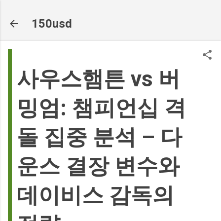
기본 콘텐츠로 건너뛰기
150usd
사우스햄튼 vs 버
밍엄: 챔피언십 격
돌 집중 분석 – 다
운스 결장 변수와
데이비스 감독의