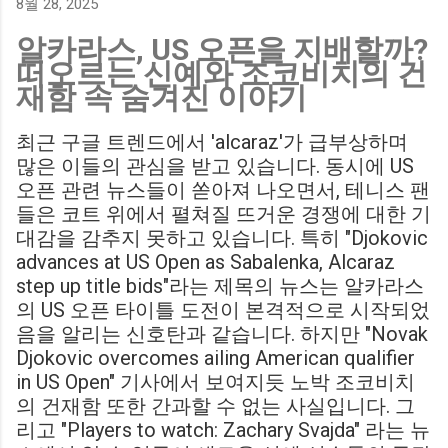
8월 28, 2025
Birmingham City LIVE Score Updates in EFL Championship
알카라스, US 오픈을 지배할까?
Match : 경기 당일 실시간 스코어 업데이트를 제공하는 뉴스로,
떠오르는 신예와 조코비치의 건
팬들의 높은 관심도를 반영합니다. Chris Davies: Birmingham
재함 속 숨겨진 이야기
City boss says his side have to try to "be themselves" away
from home : 버밍엄 시티의 크리스 데이비스 감독은 원정 경기
최근 구글 트렌드에서 'alcaraz'가 급부상하며
에서 팀 고유의 색깔을 유지하는 것이 중요하다고 강조했습니
많은 이들의 관심을 받고 있습니다. 동시에 US
다. ...
오픈 관련 뉴스들이 쏟아져 나오면서, 테니스 팬
들은 코트 위에서 펼쳐질 뜨거운 경쟁에 대한 기
대감을 감추지 못하고 있습니다. 특히 "Djokovic
advances at US Open as Sabalenka, Alcaraz
step up title bids"라는 제목의 뉴스는 알카라스
의 US 오픈 타이틀 도전이 본격적으로 시작되었
음을 알리는 신호탄과 같습니다. 하지만 "Novak
Djokovic overcomes ailing American qualifier
in US Open" 기사에서 보여지듯 노박 조코비치
의 건재함 또한 간과할 수 없는 사실입니다. 그
리고 "Players to watch: Zachary Svajda" 라는 뉴