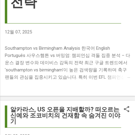
전략
12월 07, 2025
Southampton vs Birmingham Analysis 한국어 English
Português 사우스햄튼 vs 버밍엄: 챔피언십 격돌 집중 분석 – 다
운스 결장 변수와 데이비스 감독의 전략 최근 구글 트렌드에서
'southampton vs birmingham'이 높은 검색량을 기록하며 축구
팬들의 관심을 집중시키고 있습니다. 특히 이번 EFL 챔피언십
경기는 단순히 두 팀의 대결을 넘어, 여러 가지 흥미로운 요소들
이 얽혀 있어 더욱 뜨거운 관심을 받고 있습니다. 주요 뉴스 분
석: 핵심 쟁점 파악 이번 경기와 관련된 주요 뉴스를 살펴보면
다음과 같습니다. The 9 players set to miss Southampton v
알카라스, US 오픈을 지배할까? 떠오르는
Birmingham City ft £7m striker Damion Downs : 사우스햄튼과
신예와 조코비치의 건재함 속 숨겨진 이야
기
버밍엄 시티 경기에서 총 9명의 선수가 결장할 예정이며, 특히
700만 파운드 스트라이커 데미언 다운스의 결장은 사우스햄튼
에게 큰 타격이 될 것으로 보입니다. Southampton vs