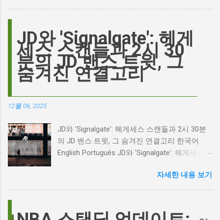
요? 표면적으로는 마고 로비가 제작하고 주연을
맡은 새로운 <폭풍의 언덕> 영화의 캐스팅 논란
이 그 시작입니다. 하지만 그 이면에는 '연기'라
JD와 'Signalgate': 헤게
는 예술에 대한 깊은 갈망과, 완벽주의를 향한
세스 스캔들과 2시 30
끊임없는 열망이 숨겨져 있습니다. Photo by
분의 JD 밴스 트윗, 그
Plufow Le Studio on Unsplash 폭풍의 언덕, 그
숨겨진 연결고리
리고 캐스팅 논쟁의 불씨 최근 몇 주 동안 영화
계는 마고 로비의 <폭풍의 언덕> 리메이크 소식
으로 뜨거웠습니다. 특히, 제이콥 엘로디가 히스
12월 06, 2025
클리프 역을 맡는다는 소식에 많은 팬들이 환호
하는 동시에 우려를 표했습니다. 일부에서는 엘
JD와 'Signalgate': 헤게세스 스캔들과 2시 30분
로디의 이미지가 원작 속 히스클리프와는 다소
의 JD 밴스 트윗, 그 숨겨진 연결고리 한국어
거리가 있다는 의견을 제시하며 캐스팅에 대한
English Português JD와 'Signalgate': 헤게세스
논쟁이 불붙었습니다. 마고 로비는 캐스팅에 대
스캔들과 2시 30분의 JD 밴스 트윗, 그 숨겨진
한 비판에 대해 "기다려 보세요. 믿으세요. 분명
자세한 내용 보기
연결고리 오늘의 구글 트렌드 인기 검색어 'jd'는
만족하실 겁니다"라며 자신감을 드러냈지만, 논
단순히 두 글자의 약자가 아닙니다. 최근 미국
란은 쉽게 가라앉지 않았습니다. 최대100%세일
정치권과 미디어에서 뜨거운 감자로 떠오른
오늘의 특가 이러한 캐스팅 논쟁은 단순히 배우
'Signalgate' 스캔들과 깊숙이 연결되어 있습니
NBA 스탠딩 업데이트:
의 이미지가 원작과 부합하는지 여부를 넘어, 우