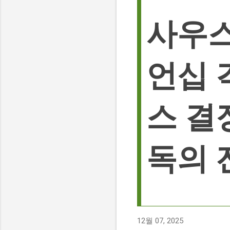
사우스
언십 
스 결
독의 
12월 07, 2025