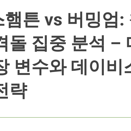
햄튼 vs 버밍엄:
격돌 집중 분석 –
장 변수와 데이비
전략