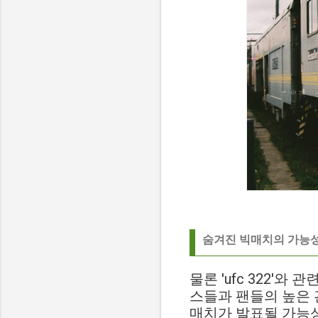
숨겨진 빅매치의 가능성,
물론 'ufc 322'
스들과 팬들의 높은 관
매치가 발표될 가능성