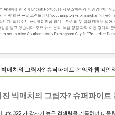
ngham Analysis 한국어 English Português 사우스햄튼 vs 버밍엄:
략 최근 구글 트렌드에서 'southampton vs birmingham'이 
니다. 특히 이번 EFL 챔피언십 경기는 단순히 두 팀의 대결을 넘어,
관심을 받고 있습니다. 주요 뉴스 분석: 핵심 쟁점 파악 이번 경기와 
 set to miss Southampton v Birmingham City ft £7m striker
명의 선수가 결장할 예정이며, 특히 700만 파운드 스트라이커 데미
Southampton vs Birmingham City LIVE Score Updates in EF
트를 제공하는 뉴스로, 팬들의 높은 관심도를 반영합니다. Chris Davies:
ve to try to "be themselves" away from home : 버밍엄 시티의
것이 중요하다고 강조했습니다. ...
숨겨진 빅매치의 그림자? 슈퍼파이트 논의와 챔피언
 숨겨진 빅매치의 그림자? 슈퍼파이
'ufc 322'가 갑자기 높은 검색량을 기록하며 떠올