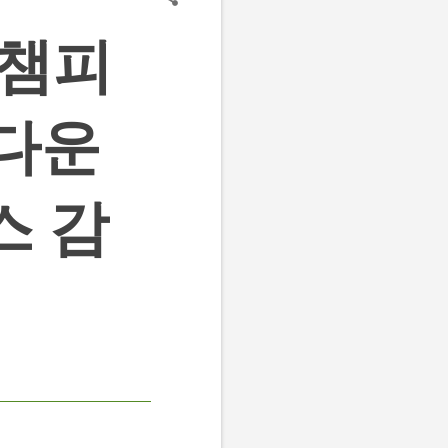
 챔피
 다운
스 감