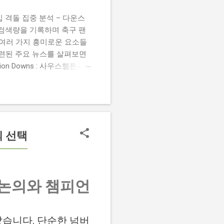
 챔피언십 격돌 집중 분석 – 다운스
높은 검색량을 기록하며 축구 팬
 여러 가지 흥미로운 요소들
관련된 주요 뉴스를 살펴보면
 Damion Downs : 사우스햄튼과
언 다운스의 결장은 사우스햄
L Championship Match :
 Birmingham City
 크리스 데이비스 감독은 원정 경기에서
의 선택
트 논의와 챔피언
랐습니다. 단순한 넘버