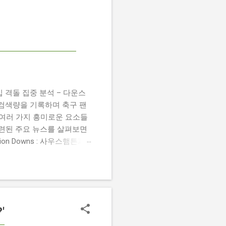
 챔피언십 격돌 집중 분석 – 다운스
높은 검색량을 기록하며 축구 팬
 여러 가지 흥미로운 요소들
관련된 주요 뉴스를 살펴보면
 Damion Downs : 사우스햄튼과
언 다운스의 결장은 사우스햄
L Championship Match :
 Birmingham City
 크리스 데이비스 감독은 원정 경기에서
'