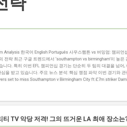
전략
ngham Analysis 한국어 English Português 사우스햄튼 vs 버밍엄:
략 최근 구글 트렌드에서 'southampton vs birmingham'이 
니다. 특히 이번 EFL 챔피언십 경기는 단순히 두 팀의 대결을 넘어,
관심을 받고 있습니다. 주요 뉴스 분석: 핵심 쟁점 파악 이번 경기와 
 set to miss Southampton v Birmingham City ft £7m striker
명의 선수가 결장할 예정이며, 특히 700만 파운드 스트라이커 데미
Southampton vs Birmingham City LIVE Score Updates in EF
트를 제공하는 뉴스로, 팬들의 높은 관심도를 반영합니다. Chris Davies:
ve to try to "be themselves" away from home : 버밍엄 시티의
것이 중요하다고 강조했습니다. ...
리티 TV 악당 저격! 그의 뜨거운 LA 최애 장소는?