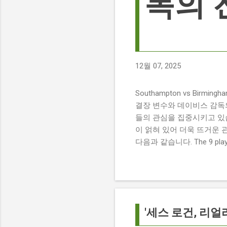
독의 
12월 07, 2025
Southampton vs Birmi
결장 변수와 데이비스 감독의 전
들의 관심을 집중시키고 있습
이 얽혀 있어 더욱 뜨거운 
다음과 같습니다. The 9 players
버밍엄 시티 경기에서 총 9
튼에게 큰 타격이 될 것으로 보입니다. 
경기 당일 실시간 스코어 업데이
boss says his side ha
팀 고유의 색깔을 유지하는 
'세스 로건, 리얼