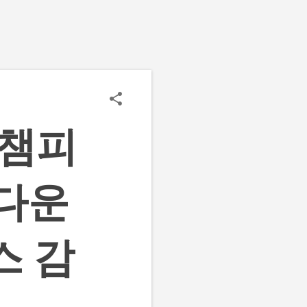
 챔피
 다운
스 감