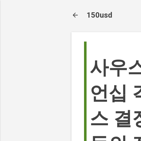
150usd
사우스
언십 
스 결