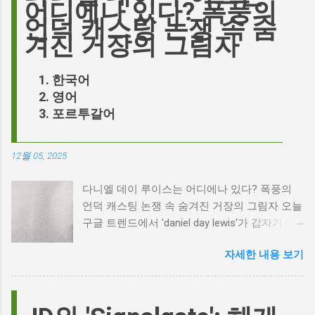
어디에나 있다? 폭풍의
언덕 캐스팅 논쟁 속 숨
겨진 거장의 그림자
한국어
영어
포르투갈어
12월 05, 2025
다니엘 데이 루이스는 어디에나 있다? 폭풍의
언덕 캐스팅 논쟁 속 숨겨진 거장의 그림자 오늘
구글 트렌드에서 'daniel day lewis'가 갑자기 떠
오른 이유는 무엇일까요? 은퇴한 연기 거장의
자세한 내용 보기
이름이 왜 다시 사람들의 입에 오르내리는 걸까
요? 표면적으로는 마고 로비가 제작하고 주연을
맡은 새로운 <폭풍의 언덕> 영화의 캐스팅 논란
이 그 시작입니다. 하지만 그 이면에는 '연기'라