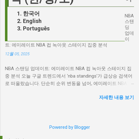
환하며 파장을 일으키고 있습니다. 왜 'jd'가 갑자
다. 다니엘 데이 루이스, '진정성'의 대명사 이 지
기 트렌드가 되었을까요? 그리고 이 모든 사건
한국어
점에서 다니엘 데이 루이스의 이름이 등장하는
NBA
들이 어떻게 얽혀있는 것일까요? 최대100%세일
English
것은 결코 우연이 아닙니다. 그는 '메소드 연
스탠
오늘의 특가 'Signalgate' 스캔들: 피트 헤게세스
딩
Português
기'의 극한을 보여주는 배우로서, 맡는 역할마다
의 그림자 먼저 'Signalgate' 스캔들의 핵심 인물
업데
완벽하게 몰입하여 실제 인물과 구분이 어려울
인 피트 헤게세스부터 살펴봐야 합니다. 최근 공
이
정도의 연기를 선보였습니다. <나의 왼발>에서
트: 에미레이트 NBA 컵 녹아웃 스테이지 집중 분석
개된 국방부 감사 보고서에 따르면, 헤게세스는
는 뇌성마비 장애인으로, <데어 윌 비 블러드>에
개인적인 용도로 군용 신호 장비를 부적절하게
12월 05, 2025
서는 탐욕스...
사용한 혐의를 받고 있습니다. 보고서는 헤게세
NBA 스탠딩 업데이트: 에미레이트 NBA 컵 녹아웃 스테이지 집
스의 행위가 윤리적으로 심각한 문제를 야기하
중 분석 오늘 구글 트렌드에서 'nba standings'가 급상승 검색어
며, 군의 명예를 훼손할 수 있다고 지적합니다.
로 떠올랐습니다. 단순히 순위 변동을 넘어, 에미레이트 NBA 컵
Photo by Samuel Regan-Asante on Unsplash
의 녹아웃 스테이지 진출 팀 확정과 맞물려 더욱 뜨거운 관심을
JD 밴스의 심야 트윗: 스캔들의 또 다른 불씨 문
자세한 내용 보기
받고 있습니다. 이번 포스팅에서는 NBA 컵 녹아웃 스테이지 관
제는 여기서 끝나지 않았습니다. 스캔들이 터진
련 주요 뉴스를 분석하고, 현재 NBA 판도를 짚어보겠습니다. 에
직후, JD 밴스가 새벽 2시 30분에 헤게세스의
미레이트 NBA 컵 녹아웃 스테이지: 놓쳐서는 안 될 빅 매치들
'Signalgate' 그룹에 문자를 보낸 사실이 드러나
최근 발표된 에미레이트 NBA 컵 녹아웃 스테이지 대진표는 팬
면서 논란은 더욱 증폭되었습니다. 벤스의 메시
Powered by Blogger
들의 기대감을 고조시키고 있습니다. "Emirates NBA Cup
지 내용은 정확히 알려지지 않았지만, 그의 ...
quarterfinals: What to know before single-elimination bracket