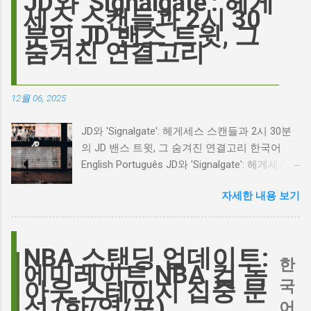
JD와 'Signalgate': 헤게
는 예술에 대한 깊은 갈망과, 완벽주의를 향한
세스 스캔들과 2시 30
끊임없는 열망이 숨겨져 있습니다. Photo by
분의 JD 밴스 트윗, 그
Plufow Le Studio on Unsplash 폭풍의 언덕, 그
숨겨진 연결고리
리고 캐스팅 논쟁의 불씨 최근 몇 주 동안 영화
계는 마고 로비의 <폭풍의 언덕> 리메이크 소식
으로 뜨거웠습니다. 특히, 제이콥 엘로디가 히스
12월 06, 2025
클리프 역을 맡는다는 소식에 많은 팬들이 환호
하는 동시에 우려를 표했습니다. 일부에서는 엘
JD와 'Signalgate': 헤게세스 스캔들과 2시 30분
로디의 이미지가 원작 속 히스클리프와는 다소
의 JD 밴스 트윗, 그 숨겨진 연결고리 한국어
거리가 있다는 의견을 제시하며 캐스팅에 대한
English Português JD와 'Signalgate': 헤게세스
논쟁이 불붙었습니다. 마고 로비는 캐스팅에 대
스캔들과 2시 30분의 JD 밴스 트윗, 그 숨겨진
한 비판에 대해 "기다려 보세요. 믿으세요. 분명
자세한 내용 보기
연결고리 오늘의 구글 트렌드 인기 검색어 'jd'는
만족하실 겁니다"라며 자신감을 드러냈지만, 논
단순히 두 글자의 약자가 아닙니다. 최근 미국
란은 쉽게 가라앉지 않았습니다. 최대100%세일
정치권과 미디어에서 뜨거운 감자로 떠오른
오늘의 특가 이러한 캐스팅 논쟁은 단순히 배우
'Signalgate' 스캔들과 깊숙이 연결되어 있습니
NBA 스탠딩 업데이트:
의 이미지가 원작과 부합하는지 여부를 넘어, 우
한
다. 폭스뉴스 진행자 피트 헤게세스(Pete
에미레이트 NBA 컵 녹
리가 '히스클리프'라는 인물에게 기대하는 바가
Hegseth)를 중심으로 벌어진 이 스캔들은 예상
국
아웃 스테이지 집중 분
무엇인지, 그리고 배우가 그 기대를 어떻게 충족
치 못한 인물, JD 밴스(JD Vance)의 이름까지 소
석 (한/영/포)
어
시킬 수 있는지에 대한 근본적인 질문을 던집니