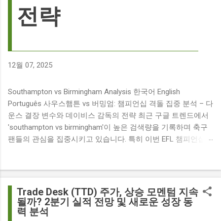
전략
12월 07, 2025
Southampton vs Birmingham Analysis 한국어 English
Português 사우스햄튼 vs 버밍엄: 챔피언십 격돌 집중 분석 – 다
운스 결장 변수와 데이비스 감독의 전략 최근 구글 트렌드에서
'southampton vs birmingham'이 높은 검색량을 기록하며 축구
팬들의 관심을 집중시키고 있습니다. 특히 이번 EFL 챔피언십
경기는 단순히 두 팀의 대결을 넘어, 여러 가지 흥미로운 요소들
이 얽혀 있어 더욱 뜨거운 관심을 받고 있습니다. 주요 뉴스 분
석: 핵심 쟁점 파악 이번 경기와 관련된 주요 뉴스를 살펴보면
다음과 같습니다. The 9 players set to miss Southampton v
Trade Desk (TTD) 주가, 상승 모멘텀 지속
Birmingham City ft £7m striker Damion Downs : 사우스햄튼과
될까? 2분기 실적 전망 및 새로운 성장 동
력 분석
버밍엄 시티 경기에서 총 9명의 선수가 결장할 예정이며, 특히