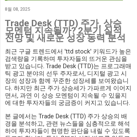
700만 파운드 스트라이커 데미언 다운스의 결장은 사우스햄튼
에게 큰 타격이 될 것으로 보입니다. Southampton vs
8월 08, 2025
Birmingham City LIVE Score Updates in EFL Championship
Trade Desk (TTD) 주가, 상승
Match : 경기 당일 실시간 스코어 업데이트를 제공하는 뉴스로,
모멘텀 지속될까? 2분기 실적
팬들의 높은 관심도를 반영합니다. Chris Davies: Birmingham
전망 및 새로운 성장 동력 분석
City boss says his side have to try to "be themselves" away
from home : 버밍엄 시티의 크리스 데이비스 감독은 원정 경기
최근 구글 트렌드에서 'ttd stock' 키워드가 높은
에서 팀 고유의 색깔을 유지하는 것이 중요하다고 강조했습니
검색량을 기록하며 투자자들의 뜨거운 관심을
다. ...
받고 있습니다. Trade Desk (TTD)는 프로그래매
틱 광고 분야의 선두 주자로서, 디지털 광고 시
장의 성장과 함께 꾸준한 성장세를 보여왔습니
다. 하지만 최근 주가 상승세가 가파르게 이어지
면서, 과연 이 상승 모멘텀이 지속될 수 있을지
에 대한 투자자들의 궁금증이 커지고 있습니다.
본 글에서는 Trade Desk (TTD) 주가 상승의 배
경을 분석하고, 관련 뉴스들을 심층적으로 해석
하여 투자자들이 현명한 판단을 내릴 수 있도록