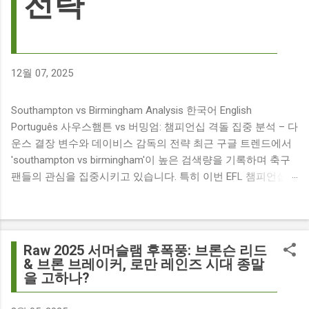
전략
12월 07, 2025
Southampton vs Birmingham Analysis 한국어 English
Português 사우스햄튼 vs 버밍엄: 챔피언십 격돌 집중 분석 – 다
운스 결장 변수와 데이비스 감독의 전략 최근 구글 트렌드에서
'southampton vs birmingham'이 높은 검색량을 기록하며 축구
팬들의 관심을 집중시키고 있습니다. 특히 이번 EFL 챔피언십
경기는 단순히 두 팀의 대결을 넘어, 여러 가지 흥미로운 요소들
이 얽혀 있어 더욱 뜨거운 관심을 받고 있습니다. 주요 뉴스 분
석: 핵심 쟁점 파악 이번 경기와 관련된 주요 뉴스를 살펴보면
다음과 같습니다. The 9 players set to miss Southampton v
Raw 2025 서머슬램 후폭풍: 브론슨 리드
Birmingham City ft £7m striker Damion Downs : 사우스햄튼과
& 브론 브레이커, 로만 레인즈 시대 종말
을 고하나?
버밍엄 시티 경기에서 총 9명의 선수가 결장할 예정이며, 특히
700만 파운드 스트라이커 데미언 다운스의 결장은 사우스햄튼
에게 큰 타격이 될 것으로 보입니다. Southampton vs