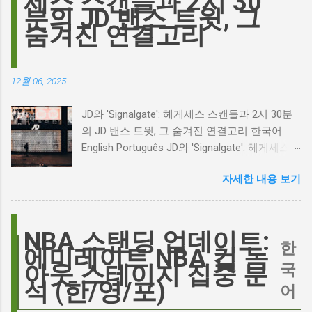
세스 스캔들과 2시 30
끊임없는 열망이 숨겨져 있습니다. Photo by
분의 JD 밴스 트윗, 그
Plufow Le Studio on Unsplash 폭풍의 언덕, 그
숨겨진 연결고리
리고 캐스팅 논쟁의 불씨 최근 몇 주 동안 영화
계는 마고 로비의 <폭풍의 언덕> 리메이크 소식
으로 뜨거웠습니다. 특히, 제이콥 엘로디가 히스
12월 06, 2025
클리프 역을 맡는다는 소식에 많은 팬들이 환호
하는 동시에 우려를 표했습니다. 일부에서는 엘
JD와 'Signalgate': 헤게세스 스캔들과 2시 30분
로디의 이미지가 원작 속 히스클리프와는 다소
의 JD 밴스 트윗, 그 숨겨진 연결고리 한국어
거리가 있다는 의견을 제시하며 캐스팅에 대한
English Português JD와 'Signalgate': 헤게세스
논쟁이 불붙었습니다. 마고 로비는 캐스팅에 대
스캔들과 2시 30분의 JD 밴스 트윗, 그 숨겨진
한 비판에 대해 "기다려 보세요. 믿으세요. 분명
자세한 내용 보기
연결고리 오늘의 구글 트렌드 인기 검색어 'jd'는
만족하실 겁니다"라며 자신감을 드러냈지만, 논
단순히 두 글자의 약자가 아닙니다. 최근 미국
란은 쉽게 가라앉지 않았습니다. 최대100%세일
정치권과 미디어에서 뜨거운 감자로 떠오른
오늘의 특가 이러한 캐스팅 논쟁은 단순히 배우
'Signalgate' 스캔들과 깊숙이 연결되어 있습니
NBA 스탠딩 업데이트:
의 이미지가 원작과 부합하는지 여부를 넘어, 우
한
다. 폭스뉴스 진행자 피트 헤게세스(Pete
에미레이트 NBA 컵 녹
리가 '히스클리프'라는 인물에게 기대하는 바가
Hegseth)를 중심으로 벌어진 이 스캔들은 예상
국
아웃 스테이지 집중 분
무엇인지, 그리고 배우가 그 기대를 어떻게 충족
치 못한 인물, JD 밴스(JD Vance)의 이름까지 소
석 (한/영/포)
어
시킬 수 있는지에 대한 근본적인 질문을 던집니
환하며 파장을 일으키고 있습니다. 왜 'jd'가 갑자
다. 다니엘 데이 루이스, '진정성'의 대명사 이 지