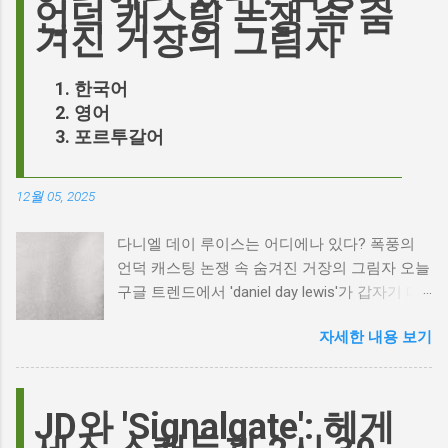
언덕 캐스팅 논쟁 속 숨
겨진 거장의 그림자
한국어
영어
포르투갈어
12월 05, 2025
다니엘 데이 루이스는 어디에나 있다? 폭풍의
언덕 캐스팅 논쟁 속 숨겨진 거장의 그림자 오늘
구글 트렌드에서 'daniel day lewis'가 갑자기 떠
오른 이유는 무엇일까요? 은퇴한 연기 거장의
자세한 내용 보기
이름이 왜 다시 사람들의 입에 오르내리는 걸까
요? 표면적으로는 마고 로비가 제작하고 주연을
맡은 새로운 <폭풍의 언덕> 영화의 캐스팅 논란
이 그 시작입니다. 하지만 그 이면에는 '연기'라
JD와 'Signalgate': 헤게
는 예술에 대한 깊은 갈망과, 완벽주의를 향한