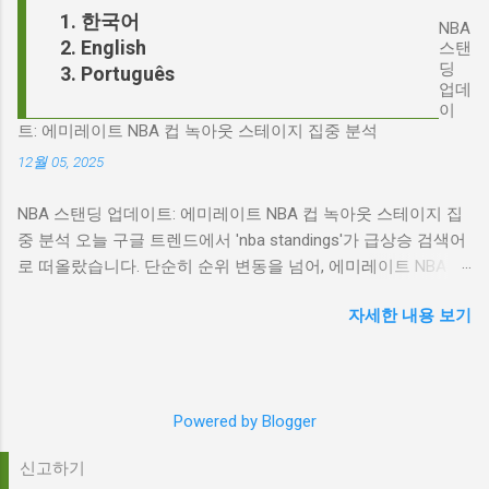
기 트렌드가 되었을까요? 그리고 이 모든 사건
한국어
점에서 다니엘 데이 루이스의 이름이 등장하는
NBA
들이 어떻게 얽혀있는 것일까요? 최대100%세일
English
것은 결코 우연이 아닙니다. 그는 '메소드 연
스탠
오늘의 특가 'Signalgate' 스캔들: 피트 헤게세스
딩
Português
기'의 극한을 보여주는 배우로서, 맡는 역할마다
의 그림자 먼저 'Signalgate' 스캔들의 핵심 인물
업데
완벽하게 몰입하여 실제 인물과 구분이 어려울
인 피트 헤게세스부터 살펴봐야 합니다. 최근 공
이
정도의 연기를 선보였습니다. <나의 왼발>에서
트: 에미레이트 NBA 컵 녹아웃 스테이지 집중 분석
개된 국방부 감사 보고서에 따르면, 헤게세스는
는 뇌성마비 장애인으로, <데어 윌 비 블러드>에
개인적인 용도로 군용 신호 장비를 부적절하게
12월 05, 2025
서는 탐욕스...
사용한 혐의를 받고 있습니다. 보고서는 헤게세
NBA 스탠딩 업데이트: 에미레이트 NBA 컵 녹아웃 스테이지 집
스의 행위가 윤리적으로 심각한 문제를 야기하
중 분석 오늘 구글 트렌드에서 'nba standings'가 급상승 검색어
며, 군의 명예를 훼손할 수 있다고 지적합니다.
로 떠올랐습니다. 단순히 순위 변동을 넘어, 에미레이트 NBA 컵
Photo by Samuel Regan-Asante on Unsplash
의 녹아웃 스테이지 진출 팀 확정과 맞물려 더욱 뜨거운 관심을
JD 밴스의 심야 트윗: 스캔들의 또 다른 불씨 문
자세한 내용 보기
받고 있습니다. 이번 포스팅에서는 NBA 컵 녹아웃 스테이지 관
제는 여기서 끝나지 않았습니다. 스캔들이 터진
련 주요 뉴스를 분석하고, 현재 NBA 판도를 짚어보겠습니다. 에
직후, JD 밴스가 새벽 2시 30분에 헤게세스의
미레이트 NBA 컵 녹아웃 스테이지: 놓쳐서는 안 될 빅 매치들
'Signalgate' 그룹에 문자를 보낸 사실이 드러나
최근 발표된 에미레이트 NBA 컵 녹아웃 스테이지 대진표는 팬
면서 논란은 더욱 증폭되었습니다. 벤스의 메시
Powered by Blogger
들의 기대감을 고조시키고 있습니다. "Emirates NBA Cup
지 내용은 정확히 알려지지 않았지만, 그의 ...
quarterfinals: What to know before single-elimination bracket
신고하기
tips off"라는 제목의 기사는 녹아웃 스테이지를 앞두고 알아야