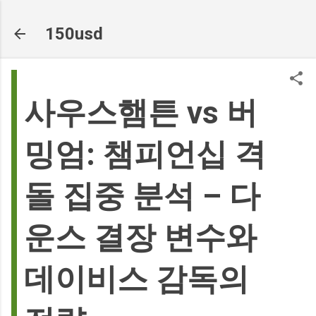
기본 콘텐츠로 건너뛰기
150usd
사우스햄튼 vs 버
밍엄: 챔피언십 격
돌 집중 분석 – 다
운스 결장 변수와
데이비스 감독의