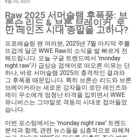
8월 05, 2025
Birmingham City LIVE Score Updates in EFL Championship
Raw 2025 서머슬램 후폭풍: 브
Match : 경기 당일 실시간 스코어 업데이트를 제공하는 뉴스로,
론슨 리드 & 브론 브레이커, 로
팬들의 높은 관심도를 반영합니다. Chris Davies: Birmingham
만 레인즈 시대 종말을 고하나?
City boss says his side have to try to "be themselves" away
from home : 버밍엄 시티의 크리스 데이비스 감독은 원정 경기
프로레슬링 팬 여러분, 2025년 7월 마지막 주를
에서 팀 고유의 색깔을 유지하는 것이 중요하다고 강조했습니
뜨겁게 달군 WWE Raw의 소식을 발 빠르게 전
다. ...
해드립니다. 오늘 구글 트렌드에서 'monday
night raw'가 급상승 검색어로 떠오른 이유는 단
하나, 바로 서머슬램 2025의 충격적인 결과와
그 후폭풍 때문입니다. 특히 브론슨 리드와 브론
브레이커라는 새로운 강자들이 로만 레인즈와
제이 우소에게 엄청난 타격을 입히면서 WWE
유니버스는 그야말로 격동의 시대로 접어들었
습니다.
이번 포스팅에서는 'monday night raw' 트렌드
분석과 함께, 관련 뉴스들을 심층적으로 파헤쳐