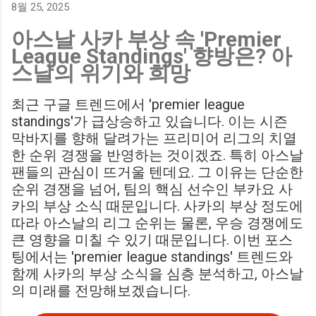
700만 파운드 스트라이커 데미언 다운스의 결장은 사우스햄튼
8월 25, 2025
에게 큰 타격이 될 것으로 보입니다. Southampton vs
아스날 사카 부상 속 'Premier
Birmingham City LIVE Score Updates in EFL Championship
League Standings' 향방은? 아
Match : 경기 당일 실시간 스코어 업데이트를 제공하는 뉴스로,
스날의 위기와 희망
팬들의 높은 관심도를 반영합니다. Chris Davies: Birmingham
City boss says his side have to try to "be themselves" away
최근 구글 트렌드에서 'premier league
from home : 버밍엄 시티의 크리스 데이비스 감독은 원정 경기
standings'가 급상승하고 있습니다. 이는 시즌
에서 팀 고유의 색깔을 유지하는 것이 중요하다고 강조했습니
막바지를 향해 달려가는 프리미어 리그의 치열
다. ...
한 순위 경쟁을 반영하는 것이겠죠. 특히 아스날
팬들의 관심이 뜨거울 텐데요. 그 이유는 단순한
순위 경쟁을 넘어, 팀의 핵심 선수인 부카요 사
카의 부상 소식 때문입니다. 사카의 부상 정도에
따라 아스날의 리그 순위는 물론, 우승 경쟁에도
큰 영향을 미칠 수 있기 때문입니다. 이번 포스
팅에서는 'premier league standings' 트렌드와
함께 사카의 부상 소식을 심층 분석하고, 아스날
의 미래를 전망해보겠습니다.