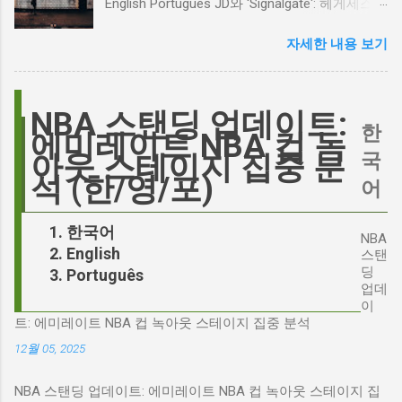
English Português JD와 'Signalgate': 헤게세스
논쟁이 불붙었습니다. 마고 로비는 캐스팅에 대
스캔들과 2시 30분의 JD 밴스 트윗, 그 숨겨진
한 비판에 대해 "기다려 보세요. 믿으세요. 분명
자세한 내용 보기
연결고리 오늘의 구글 트렌드 인기 검색어 'jd'는
만족하실 겁니다"라며 자신감을 드러냈지만, 논
단순히 두 글자의 약자가 아닙니다. 최근 미국
란은 쉽게 가라앉지 않았습니다. 최대100%세일
정치권과 미디어에서 뜨거운 감자로 떠오른
오늘의 특가 이러한 캐스팅 논쟁은 단순히 배우
'Signalgate' 스캔들과 깊숙이 연결되어 있습니
NBA 스탠딩 업데이트:
의 이미지가 원작과 부합하는지 여부를 넘어, 우
한
다. 폭스뉴스 진행자 피트 헤게세스(Pete
에미레이트 NBA 컵 녹
리가 '히스클리프'라는 인물에게 기대하는 바가
Hegseth)를 중심으로 벌어진 이 스캔들은 예상
국
아웃 스테이지 집중 분
무엇인지, 그리고 배우가 그 기대를 어떻게 충족
치 못한 인물, JD 밴스(JD Vance)의 이름까지 소
석 (한/영/포)
어
시킬 수 있는지에 대한 근본적인 질문을 던집니
환하며 파장을 일으키고 있습니다. 왜 'jd'가 갑자
다. 다니엘 데이 루이스, '진정성'의 대명사 이 지
기 트렌드가 되었을까요? 그리고 이 모든 사건
한국어
점에서 다니엘 데이 루이스의 이름이 등장하는
NBA
들이 어떻게 얽혀있는 것일까요? 최대100%세일
English
것은 결코 우연이 아닙니다. 그는 '메소드 연
스탠
오늘의 특가 'Signalgate' 스캔들: 피트 헤게세스
딩
Português
기'의 극한을 보여주는 배우로서, 맡는 역할마다
의 그림자 먼저 'Signalgate' 스캔들의 핵심 인물
업데
완벽하게 몰입하여 실제 인물과 구분이 어려울
인 피트 헤게세스부터 살펴봐야 합니다. 최근 공
이
정도의 연기를 선보였습니다. <나의 왼발>에서
트: 에미레이트 NBA 컵 녹아웃 스테이지 집중 분석
개된 국방부 감사 보고서에 따르면, 헤게세스는
는 뇌성마비 장애인으로, <데어 윌 비 블러드>에
개인적인 용도로 군용 신호 장비를 부적절하게
12월 05, 2025
서는 탐욕스...
사용한 혐의를 받고 있습니다. 보고서는 헤게세
NBA 스탠딩 업데이트: 에미레이트 NBA 컵 녹아웃 스테이지 집
스의 행위가 윤리적으로 심각한 문제를 야기하