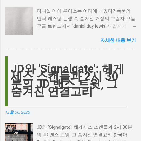
다니엘 데이 루이스는 어디에나 있다? 폭풍의
언덕 캐스팅 논쟁 속 숨겨진 거장의 그림자 오늘
구글 트렌드에서 'daniel day lewis'가 갑자기 떠
오른 이유는 무엇일까요? 은퇴한 연기 거장의
자세한 내용 보기
이름이 왜 다시 사람들의 입에 오르내리는 걸까
요? 표면적으로는 마고 로비가 제작하고 주연을
맡은 새로운 <폭풍의 언덕> 영화의 캐스팅 논란
이 그 시작입니다. 하지만 그 이면에는 '연기'라
JD와 'Signalgate': 헤게
는 예술에 대한 깊은 갈망과, 완벽주의를 향한
세스 스캔들과 2시 30
끊임없는 열망이 숨겨져 있습니다. Photo by
분의 JD 밴스 트윗, 그
Plufow Le Studio on Unsplash 폭풍의 언덕, 그
숨겨진 연결고리
리고 캐스팅 논쟁의 불씨 최근 몇 주 동안 영화
계는 마고 로비의 <폭풍의 언덕> 리메이크 소식
으로 뜨거웠습니다. 특히, 제이콥 엘로디가 히스
12월 06, 2025
클리프 역을 맡는다는 소식에 많은 팬들이 환호
하는 동시에 우려를 표했습니다. 일부에서는 엘
JD와 'Signalgate': 헤게세스 스캔들과 2시 30분
로디의 이미지가 원작 속 히스클리프와는 다소
의 JD 밴스 트윗, 그 숨겨진 연결고리 한국어
거리가 있다는 의견을 제시하며 캐스팅에 대한