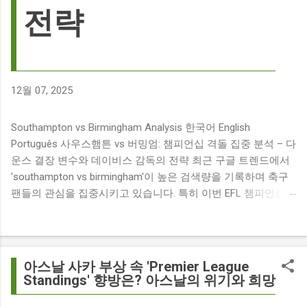
전략
12월 07, 2025
Southampton vs Birmingham Analysis 한국어 English
Português 사우스햄튼 vs 버밍엄: 챔피언십 격돌 집중 분석 – 다
운스 결장 변수와 데이비스 감독의 전략 최근 구글 트렌드에서
'southampton vs birmingham'이 높은 검색량을 기록하며 축구
팬들의 관심을 집중시키고 있습니다. 특히 이번 EFL 챔피언십
경기는 단순히 두 팀의 대결을 넘어, 여러 가지 흥미로운 요소들
이 얽혀 있어 더욱 뜨거운 관심을 받고 있습니다. 주요 뉴스 분
석: 핵심 쟁점 파악 이번 경기와 관련된 주요 뉴스를 살펴보면
다음과 같습니다. The 9 players set to miss Southampton v
아스날 사카 부상 속 'Premier League
Birmingham City ft £7m striker Damion Downs : 사우스햄튼과
Standings' 향방은? 아스날의 위기와 희망
버밍엄 시티 경기에서 총 9명의 선수가 결장할 예정이며, 특히