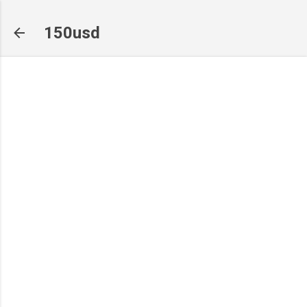
기본 콘텐츠로 건너뛰기
150usd