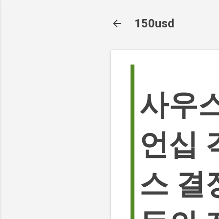
150usd
사우스
언십 
스 결