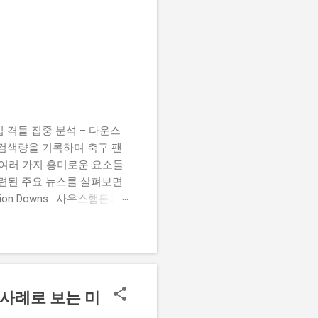
 챔피언십 격돌 집중 분석 – 다운스
높은 검색량을 기록하며 축구 팬
 여러 가지 흥미로운 요소들
관련된 주요 뉴스를 살펴보면
 Damion Downs : 사우스햄튼과
언 다운스의 결장은 사우스햄
L Championship Match :
 Birmingham City
 크리스 데이비스 감독은 원정 경기에서
 사례로 보는 미