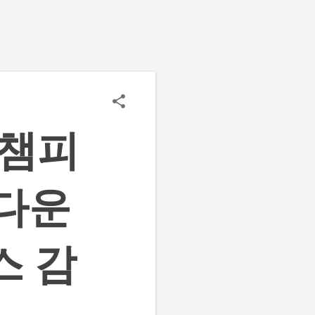
 챔피
 다운
스 감