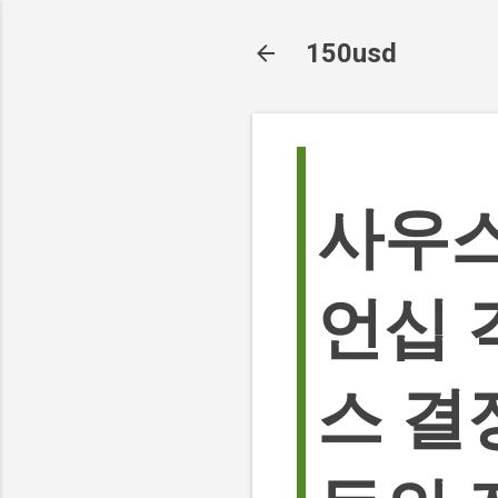
150usd
사우스
언십 
스 결