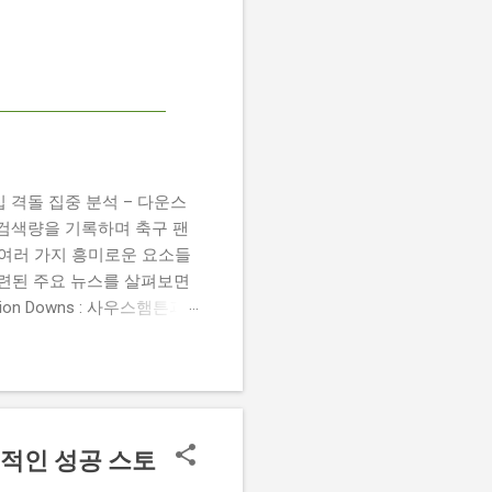
 챔피언십 격돌 집중 분석 – 다운스
높은 검색량을 기록하며 축구 팬
 여러 가지 흥미로운 요소들
관련된 주요 뉴스를 살펴보면
 Damion Downs : 사우스햄튼과
언 다운스의 결장은 사우스햄
L Championship Match :
 Birmingham City
 크리스 데이비스 감독은 원정 경기에서
감동적인 성공 스토