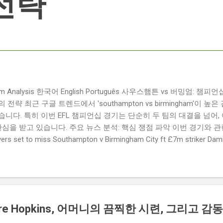
전략
ngham Analysis 한국어 English Português 사우스햄튼 vs 버밍엄:
략 최근 구글 트렌드에서 'southampton vs birmingham'이 
니다. 특히 이번 EFL 챔피언십 경기는 단순히 두 팀의 대결을 넘어,
관심을 받고 있습니다. 주요 뉴스 분석: 핵심 쟁점 파악 이번 경기와 
 set to miss Southampton v Birmingham City ft £7m striker
명의 선수가 결장할 예정이며, 특히 700만 파운드 스트라이커 데미
Southampton vs Birmingham City LIVE Score Updates in EF
트를 제공하는 뉴스로, 팬들의 높은 관심도를 반영합니다. Chris Davies:
ve to try to "be themselves" away from home : 버밍엄 시티의
것이 중요하다고 강조했습니다. ...
dre Hopkins, 어머니의 끔찍한 시련, 그리고 