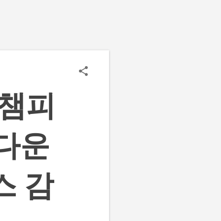
 챔피
 다운
스 감