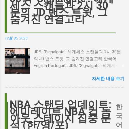
는 예술에 대한 깊은 갈망과, 완벽주의를 향한
세스 스캔들과 2시 30
끊임없는 열망이 숨겨져 있습니다. Photo by
분의 JD 밴스 트윗, 그
Plufow Le Studio on Unsplash 폭풍의 언덕, 그
숨겨진 연결고리
리고 캐스팅 논쟁의 불씨 최근 몇 주 동안 영화
계는 마고 로비의 <폭풍의 언덕> 리메이크 소식
으로 뜨거웠습니다. 특히, 제이콥 엘로디가 히스
12월 06, 2025
클리프 역을 맡는다는 소식에 많은 팬들이 환호
하는 동시에 우려를 표했습니다. 일부에서는 엘
JD와 'Signalgate': 헤게세스 스캔들과 2시 30분
로디의 이미지가 원작 속 히스클리프와는 다소
의 JD 밴스 트윗, 그 숨겨진 연결고리 한국어
거리가 있다는 의견을 제시하며 캐스팅에 대한
English Português JD와 'Signalgate': 헤게세스
논쟁이 불붙었습니다. 마고 로비는 캐스팅에 대
스캔들과 2시 30분의 JD 밴스 트윗, 그 숨겨진
한 비판에 대해 "기다려 보세요. 믿으세요. 분명
자세한 내용 보기
연결고리 오늘의 구글 트렌드 인기 검색어 'jd'는
만족하실 겁니다"라며 자신감을 드러냈지만, 논
단순히 두 글자의 약자가 아닙니다. 최근 미국
란은 쉽게 가라앉지 않았습니다. 최대100%세일
정치권과 미디어에서 뜨거운 감자로 떠오른
오늘의 특가 이러한 캐스팅 논쟁은 단순히 배우
'Signalgate' 스캔들과 깊숙이 연결되어 있습니
NBA 스탠딩 업데이트:
의 이미지가 원작과 부합하는지 여부를 넘어, 우
한
다. 폭스뉴스 진행자 피트 헤게세스(Pete
에미레이트 NBA 컵 녹
리가 '히스클리프'라는 인물에게 기대하는 바가
Hegseth)를 중심으로 벌어진 이 스캔들은 예상
국
아웃 스테이지 집중 분
무엇인지, 그리고 배우가 그 기대를 어떻게 충족
치 못한 인물, JD 밴스(JD Vance)의 이름까지 소
석 (한/영/포)
어
시킬 수 있는지에 대한 근본적인 질문을 던집니
환하며 파장을 일으키고 있습니다. 왜 'jd'가 갑자