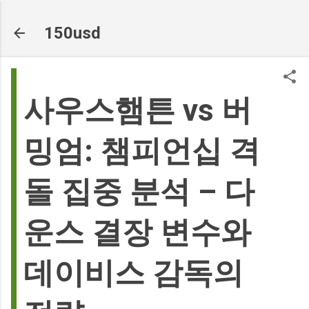
기본 콘텐츠로 건너뛰기
150usd
사우스햄튼 vs 버
밍엄: 챔피언십 격
돌 집중 분석 – 다
운스 결장 변수와
데이비스 감독의