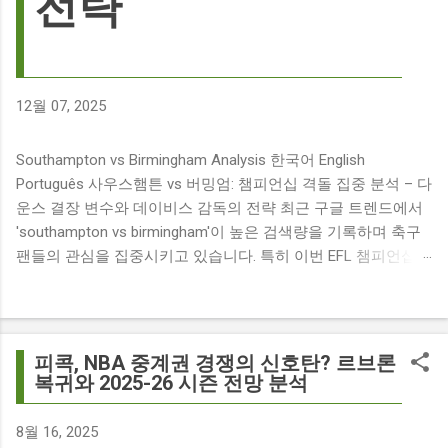
전략
12월 07, 2025
Southampton vs Birmingham Analysis 한국어 English
Português 사우스햄튼 vs 버밍엄: 챔피언십 격돌 집중 분석 – 다
운스 결장 변수와 데이비스 감독의 전략 최근 구글 트렌드에서
'southampton vs birmingham'이 높은 검색량을 기록하며 축구
팬들의 관심을 집중시키고 있습니다. 특히 이번 EFL 챔피언십
경기는 단순히 두 팀의 대결을 넘어, 여러 가지 흥미로운 요소들
이 얽혀 있어 더욱 뜨거운 관심을 받고 있습니다. 주요 뉴스 분
석: 핵심 쟁점 파악 이번 경기와 관련된 주요 뉴스를 살펴보면
다음과 같습니다. The 9 players set to miss Southampton v
피콕, NBA 중계권 경쟁의 신호탄? 르브론
Birmingham City ft £7m striker Damion Downs : 사우스햄튼과
복귀와 2025-26 시즌 전망 분석
버밍엄 시티 경기에서 총 9명의 선수가 결장할 예정이며, 특히
700만 파운드 스트라이커 데미언 다운스의 결장은 사우스햄튼
8월 16, 2025
에게 큰 타격이 될 것으로 보입니다. Southampton vs