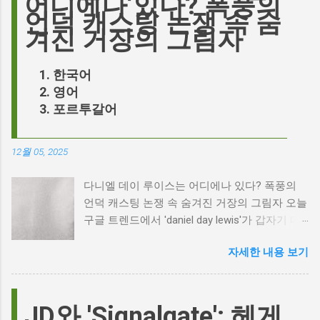
어디에나 있다? 폭풍의
언덕 캐스팅 논쟁 속 숨
겨진 거장의 그림자
한국어
영어
포르투갈어
12월 05, 2025
다니엘 데이 루이스는 어디에나 있다? 폭풍의
언덕 캐스팅 논쟁 속 숨겨진 거장의 그림자 오늘
구글 트렌드에서 'daniel day lewis'가 갑자기 떠
오른 이유는 무엇일까요? 은퇴한 연기 거장의
자세한 내용 보기
이름이 왜 다시 사람들의 입에 오르내리는 걸까
요? 표면적으로는 마고 로비가 제작하고 주연을
맡은 새로운 <폭풍의 언덕> 영화의 캐스팅 논란
이 그 시작입니다. 하지만 그 이면에는 '연기'라
JD와 'Signalgate': 헤게