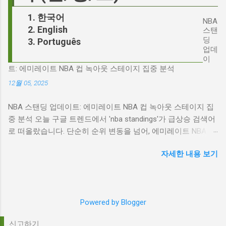
다. 다니엘 데이 루이스, '진정성'의 대명사 이 지
기 트렌드가 되었을까요? 그리고 이 모든 사건
한국어
점에서 다니엘 데이 루이스의 이름이 등장하는
NBA
들이 어떻게 얽혀있는 것일까요? 최대100%세일
English
것은 결코 우연이 아닙니다. 그는 '메소드 연
스탠
오늘의 특가 'Signalgate' 스캔들: 피트 헤게세스
딩
Português
기'의 극한을 보여주는 배우로서, 맡는 역할마다
의 그림자 먼저 'Signalgate' 스캔들의 핵심 인물
업데
완벽하게 몰입하여 실제 인물과 구분이 어려울
인 피트 헤게세스부터 살펴봐야 합니다. 최근 공
이
정도의 연기를 선보였습니다. <나의 왼발>에서
트: 에미레이트 NBA 컵 녹아웃 스테이지 집중 분석
개된 국방부 감사 보고서에 따르면, 헤게세스는
는 뇌성마비 장애인으로, <데어 윌 비 블러드>에
개인적인 용도로 군용 신호 장비를 부적절하게
12월 05, 2025
서는 탐욕스...
사용한 혐의를 받고 있습니다. 보고서는 헤게세
NBA 스탠딩 업데이트: 에미레이트 NBA 컵 녹아웃 스테이지 집
스의 행위가 윤리적으로 심각한 문제를 야기하
중 분석 오늘 구글 트렌드에서 'nba standings'가 급상승 검색어
며, 군의 명예를 훼손할 수 있다고 지적합니다.
로 떠올랐습니다. 단순히 순위 변동을 넘어, 에미레이트 NBA 컵
Photo by Samuel Regan-Asante on Unsplash
의 녹아웃 스테이지 진출 팀 확정과 맞물려 더욱 뜨거운 관심을
JD 밴스의 심야 트윗: 스캔들의 또 다른 불씨 문
자세한 내용 보기
받고 있습니다. 이번 포스팅에서는 NBA 컵 녹아웃 스테이지 관
제는 여기서 끝나지 않았습니다. 스캔들이 터진
련 주요 뉴스를 분석하고, 현재 NBA 판도를 짚어보겠습니다. 에
직후, JD 밴스가 새벽 2시 30분에 헤게세스의
미레이트 NBA 컵 녹아웃 스테이지: 놓쳐서는 안 될 빅 매치들
'Signalgate' 그룹에 문자를 보낸 사실이 드러나
최근 발표된 에미레이트 NBA 컵 녹아웃 스테이지 대진표는 팬
면서 논란은 더욱 증폭되었습니다. 벤스의 메시
Powered by Blogger
들의 기대감을 고조시키고 있습니다. "Emirates NBA Cup
지 내용은 정확히 알려지지 않았지만, 그의 ...
quarterfinals: What to know before single-elimination bracket
신고하기