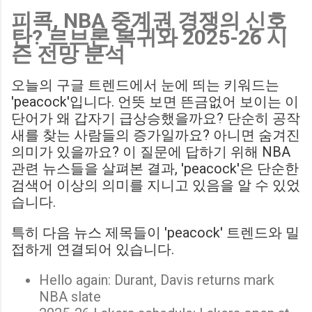
피콕, NBA 중계권 경쟁의 신호
Birmingham City LIVE Score Updates in EFL Championship
탄? 르브론 복귀와 2025-26 시
Match : 경기 당일 실시간 스코어 업데이트를 제공하는 뉴스로,
즌 전망 분석
팬들의 높은 관심도를 반영합니다. Chris Davies: Birmingham
City boss says his side have to try to "be themselves" away
오늘의 구글 트렌드에서 눈에 띄는 키워드는
from home : 버밍엄 시티의 크리스 데이비스 감독은 원정 경기
'peacock'입니다. 언뜻 보면 뜬금없어 보이는 이
에서 팀 고유의 색깔을 유지하는 것이 중요하다고 강조했습니
단어가 왜 갑자기 급상승했을까요? 단순히 공작
다. ...
새를 찾는 사람들의 증가일까요? 아니면 숨겨진
의미가 있을까요? 이 질문에 답하기 위해 NBA
관련 뉴스들을 살펴본 결과, 'peacock'은 단순한
검색어 이상의 의미를 지니고 있음을 알 수 있었
습니다.
특히 다음 뉴스 제목들이 'peacock' 트렌드와 밀
접하게 연결되어 있습니다.
Hello again: Durant, Davis returns mark
NBA slate