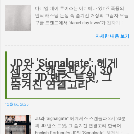
다니엘 데이 루이스는 어디에나 있다? 폭풍의
언덕 캐스팅 논쟁 속 숨겨진 거장의 그림자 오늘
구글 트렌드에서 'daniel day lewis'가 갑자기 떠
오른 이유는 무엇일까요? 은퇴한 연기 거장의
자세한 내용 보기
이름이 왜 다시 사람들의 입에 오르내리는 걸까
요? 표면적으로는 마고 로비가 제작하고 주연을
맡은 새로운 <폭풍의 언덕> 영화의 캐스팅 논란
이 그 시작입니다. 하지만 그 이면에는 '연기'라
JD와 'Signalgate': 헤게
는 예술에 대한 깊은 갈망과, 완벽주의를 향한
세스 스캔들과 2시 30
끊임없는 열망이 숨겨져 있습니다. Photo by
분의 JD 밴스 트윗, 그
Plufow Le Studio on Unsplash 폭풍의 언덕, 그
숨겨진 연결고리
리고 캐스팅 논쟁의 불씨 최근 몇 주 동안 영화
계는 마고 로비의 <폭풍의 언덕> 리메이크 소식
으로 뜨거웠습니다. 특히, 제이콥 엘로디가 히스
12월 06, 2025
클리프 역을 맡는다는 소식에 많은 팬들이 환호
하는 동시에 우려를 표했습니다. 일부에서는 엘
JD와 'Signalgate': 헤게세스 스캔들과 2시 30분
로디의 이미지가 원작 속 히스클리프와는 다소
의 JD 밴스 트윗, 그 숨겨진 연결고리 한국어
거리가 있다는 의견을 제시하며 캐스팅에 대한
English Português JD와 'Signalgate': 헤게세스