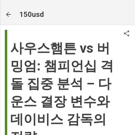
기본 콘텐츠로 건너뛰기
150usd
사우스햄튼 vs 버
밍엄: 챔피언십 격
돌 집중 분석 – 다
운스 결장 변수와
데이비스 감독의