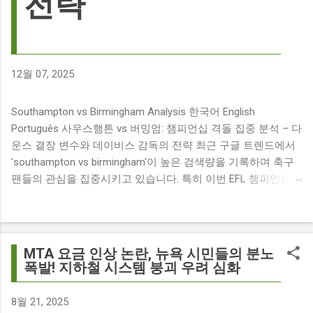
전략
12월 07, 2025
Southampton vs Birmingham Analysis 한국어 English
Português 사우스햄튼 vs 버밍엄: 챔피언십 격돌 집중 분석 – 다
운스 결장 변수와 데이비스 감독의 전략 최근 구글 트렌드에서
'southampton vs birmingham'이 높은 검색량을 기록하며 축구
팬들의 관심을 집중시키고 있습니다. 특히 이번 EFL 챔피언십
경기는 단순히 두 팀의 대결을 넘어, 여러 가지 흥미로운 요소들
이 얽혀 있어 더욱 뜨거운 관심을 받고 있습니다. 주요 뉴스 분
석: 핵심 쟁점 파악 이번 경기와 관련된 주요 뉴스를 살펴보면
다음과 같습니다. The 9 players set to miss Southampton v
MTA 요금 인상 논란, 뉴욕 시민들의 분노
Birmingham City ft £7m striker Damion Downs : 사우스햄튼과
폭발! 지하철 시스템 붕괴 우려 심화
버밍엄 시티 경기에서 총 9명의 선수가 결장할 예정이며, 특히
700만 파운드 스트라이커 데미언 다운스의 결장은 사우스햄튼
8월 21, 2025
에게 큰 타격이 될 것으로 보입니다. Southampton vs