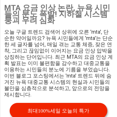
MTA 요금 인상 논란, 뉴욕 시민
Birmingham City LIVE Score Updates in EFL Championship
들의 분노 폭발! 지하철 시스템
Match : 경기 당일 실시간 스코어 업데이트를 제공하는 뉴스로,
붕괴 우려 심화
팬들의 높은 관심도를 반영합니다. Chris Davies: Birmingham
City boss says his side have to try to "be themselves" away
오늘 구글 트렌드 검색어 상위에 오른 'mta', 단
from home : 버밍엄 시티의 크리스 데이비스 감독은 원정 경기
순한 약어일까요? 뉴욕 시민들에게 'mta'는 단순
에서 팀 고유의 색깔을 유지하는 것이 중요하다고 강조했습니
한 세 글자를 넘어, 매일 겪는 교통 체증, 잦은 연
다. ...
착, 그리고 끊임없이 이어지는 요금 인상 압박을
상징하는 단어입니다. 최근 MTA의 요금 인상 계
획 발표는 이미 불편함을 감수하고 대중교통을
이용하는 시민들의 분노에 기름을 부었습니다.
이번 블로그 포스팅에서는 'mta' 트렌드 뒤에 숨
겨진 뉴욕 대중교통 시스템의 현실과 시민들의
불만을 심층적으로 분석하고, 앞으로의 전망을
제시합니다.
최대100%세일 오늘의 특가