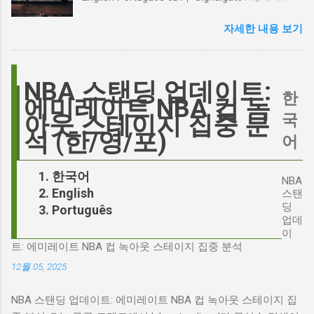
논쟁이 불붙었습니다. 마고 로비는 캐스팅에 대
스캔들과 2시 30분의 JD 밴스 트윗, 그 숨겨진
한 비판에 대해 "기다려 보세요. 믿으세요. 분명
자세한 내용 보기
연결고리 오늘의 구글 트렌드 인기 검색어 'jd'는
만족하실 겁니다"라며 자신감을 드러냈지만, 논
단순히 두 글자의 약자가 아닙니다. 최근 미국
란은 쉽게 가라앉지 않았습니다. 최대100%세일
정치권과 미디어에서 뜨거운 감자로 떠오른
오늘의 특가 이러한 캐스팅 논쟁은 단순히 배우
'Signalgate' 스캔들과 깊숙이 연결되어 있습니
NBA 스탠딩 업데이트:
의 이미지가 원작과 부합하는지 여부를 넘어, 우
한
다. 폭스뉴스 진행자 피트 헤게세스(Pete
에미레이트 NBA 컵 녹
리가 '히스클리프'라는 인물에게 기대하는 바가
Hegseth)를 중심으로 벌어진 이 스캔들은 예상
국
아웃 스테이지 집중 분
무엇인지, 그리고 배우가 그 기대를 어떻게 충족
치 못한 인물, JD 밴스(JD Vance)의 이름까지 소
석 (한/영/포)
어
시킬 수 있는지에 대한 근본적인 질문을 던집니
환하며 파장을 일으키고 있습니다. 왜 'jd'가 갑자
다. 다니엘 데이 루이스, '진정성'의 대명사 이 지
기 트렌드가 되었을까요? 그리고 이 모든 사건
한국어
점에서 다니엘 데이 루이스의 이름이 등장하는
NBA
들이 어떻게 얽혀있는 것일까요? 최대100%세일
English
것은 결코 우연이 아닙니다. 그는 '메소드 연
스탠
오늘의 특가 'Signalgate' 스캔들: 피트 헤게세스
딩
Português
기'의 극한을 보여주는 배우로서, 맡는 역할마다
의 그림자 먼저 'Signalgate' 스캔들의 핵심 인물
업데
완벽하게 몰입하여 실제 인물과 구분이 어려울
인 피트 헤게세스부터 살펴봐야 합니다. 최근 공
이
정도의 연기를 선보였습니다. <나의 왼발>에서
트: 에미레이트 NBA 컵 녹아웃 스테이지 집중 분석
개된 국방부 감사 보고서에 따르면, 헤게세스는
는 뇌성마비 장애인으로, <데어 윌 비 블러드>에
개인적인 용도로 군용 신호 장비를 부적절하게
12월 05, 2025
서는 탐욕스...
사용한 혐의를 받고 있습니다. 보고서는 헤게세
NBA 스탠딩 업데이트: 에미레이트 NBA 컵 녹아웃 스테이지 집
스의 행위가 윤리적으로 심각한 문제를 야기하