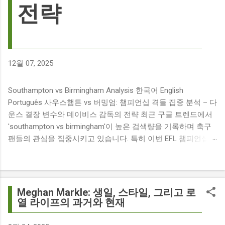
전략
12월 07, 2025
Southampton vs Birmingham Analysis 한국어 English
Português 사우스햄튼 vs 버밍엄: 챔피언십 격돌 집중 분석 – 다
운스 결장 변수와 데이비스 감독의 전략 최근 구글 트렌드에서
'southampton vs birmingham'이 높은 검색량을 기록하며 축구
팬들의 관심을 집중시키고 있습니다. 특히 이번 EFL 챔피언십
경기는 단순히 두 팀의 대결을 넘어, 여러 가지 흥미로운 요소들
이 얽혀 있어 더욱 뜨거운 관심을 받고 있습니다. 주요 뉴스 분
석: 핵심 쟁점 파악 이번 경기와 관련된 주요 뉴스를 살펴보면
다음과 같습니다. The 9 players set to miss Southampton v
Meghan Markle: 생일, 스타일, 그리고 로
Birmingham City ft £7m striker Damion Downs : 사우스햄튼과
열 라이프의 과거와 현재
버밍엄 시티 경기에서 총 9명의 선수가 결장할 예정이며, 특히
700만 파운드 스트라이커 데미언 다운스의 결장은 사우스햄튼