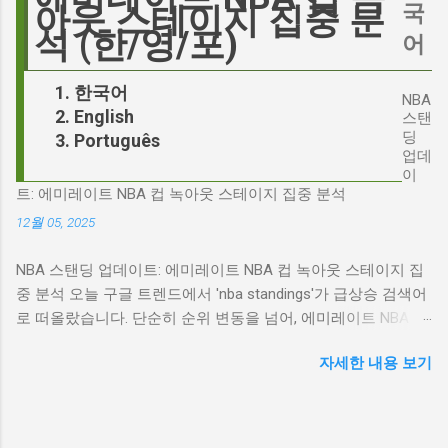
Hegseth)를 중심으로 벌어진 이 스캔들은 예상
국
아웃 스테이지 집중 분
무엇인지, 그리고 배우가 그 기대를 어떻게 충족
치 못한 인물, JD 밴스(JD Vance)의 이름까지 소
석 (한/영/포)
어
시킬 수 있는지에 대한 근본적인 질문을 던집니
환하며 파장을 일으키고 있습니다. 왜 'jd'가 갑자
다. 다니엘 데이 루이스, '진정성'의 대명사 이 지
기 트렌드가 되었을까요? 그리고 이 모든 사건
한국어
점에서 다니엘 데이 루이스의 이름이 등장하는
NBA
들이 어떻게 얽혀있는 것일까요? 최대100%세일
English
것은 결코 우연이 아닙니다. 그는 '메소드 연
스탠
오늘의 특가 'Signalgate' 스캔들: 피트 헤게세스
딩
Português
기'의 극한을 보여주는 배우로서, 맡는 역할마다
의 그림자 먼저 'Signalgate' 스캔들의 핵심 인물
업데
완벽하게 몰입하여 실제 인물과 구분이 어려울
인 피트 헤게세스부터 살펴봐야 합니다. 최근 공
이
정도의 연기를 선보였습니다. <나의 왼발>에서
트: 에미레이트 NBA 컵 녹아웃 스테이지 집중 분석
개된 국방부 감사 보고서에 따르면, 헤게세스는
는 뇌성마비 장애인으로, <데어 윌 비 블러드>에
개인적인 용도로 군용 신호 장비를 부적절하게
12월 05, 2025
서는 탐욕스...
사용한 혐의를 받고 있습니다. 보고서는 헤게세
NBA 스탠딩 업데이트: 에미레이트 NBA 컵 녹아웃 스테이지 집
스의 행위가 윤리적으로 심각한 문제를 야기하
중 분석 오늘 구글 트렌드에서 'nba standings'가 급상승 검색어
며, 군의 명예를 훼손할 수 있다고 지적합니다.
로 떠올랐습니다. 단순히 순위 변동을 넘어, 에미레이트 NBA 컵
Photo by Samuel Regan-Asante on Unsplash
의 녹아웃 스테이지 진출 팀 확정과 맞물려 더욱 뜨거운 관심을
JD 밴스의 심야 트윗: 스캔들의 또 다른 불씨 문
자세한 내용 보기
받고 있습니다. 이번 포스팅에서는 NBA 컵 녹아웃 스테이지 관
제는 여기서 끝나지 않았습니다. 스캔들이 터진
련 주요 뉴스를 분석하고, 현재 NBA 판도를 짚어보겠습니다. 에
직후, JD 밴스가 새벽 2시 30분에 헤게세스의
미레이트 NBA 컵 녹아웃 스테이지: 놓쳐서는 안 될 빅 매치들
'Signalgate' 그룹에 문자를 보낸 사실이 드러나
최근 발표된 에미레이트 NBA 컵 녹아웃 스테이지 대진표는 팬
면서 논란은 더욱 증폭되었습니다. 벤스의 메시