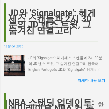
맡은 새로운 <폭풍의 언덕> 영화의 캐스팅 논란
이 그 시작입니다. 하지만 그 이면에는 '연기'라
JD와 'Signalgate': 헤게
는 예술에 대한 깊은 갈망과, 완벽주의를 향한
세스 스캔들과 2시 30
끊임없는 열망이 숨겨져 있습니다. Photo by
분의 JD 밴스 트윗, 그
Plufow Le Studio on Unsplash 폭풍의 언덕, 그
숨겨진 연결고리
리고 캐스팅 논쟁의 불씨 최근 몇 주 동안 영화
계는 마고 로비의 <폭풍의 언덕> 리메이크 소식
으로 뜨거웠습니다. 특히, 제이콥 엘로디가 히스
12월 06, 2025
클리프 역을 맡는다는 소식에 많은 팬들이 환호
하는 동시에 우려를 표했습니다. 일부에서는 엘
JD와 'Signalgate': 헤게세스 스캔들과 2시 30분
로디의 이미지가 원작 속 히스클리프와는 다소
의 JD 밴스 트윗, 그 숨겨진 연결고리 한국어
거리가 있다는 의견을 제시하며 캐스팅에 대한
English Português JD와 'Signalgate': 헤게세스
논쟁이 불붙었습니다. 마고 로비는 캐스팅에 대
스캔들과 2시 30분의 JD 밴스 트윗, 그 숨겨진
한 비판에 대해 "기다려 보세요. 믿으세요. 분명
자세한 내용 보기
연결고리 오늘의 구글 트렌드 인기 검색어 'jd'는
만족하실 겁니다"라며 자신감을 드러냈지만, 논
단순히 두 글자의 약자가 아닙니다. 최근 미국
란은 쉽게 가라앉지 않았습니다. 최대100%세일
정치권과 미디어에서 뜨거운 감자로 떠오른
오늘의 특가 이러한 캐스팅 논쟁은 단순히 배우
'Signalgate' 스캔들과 깊숙이 연결되어 있습니
NBA 스탠딩 업데이트:
의 이미지가 원작과 부합하는지 여부를 넘어, 우
한
다. 폭스뉴스 진행자 피트 헤게세스(Pete
에미레이트 NBA 컵 녹
리가 '히스클리프'라는 인물에게 기대하는 바가