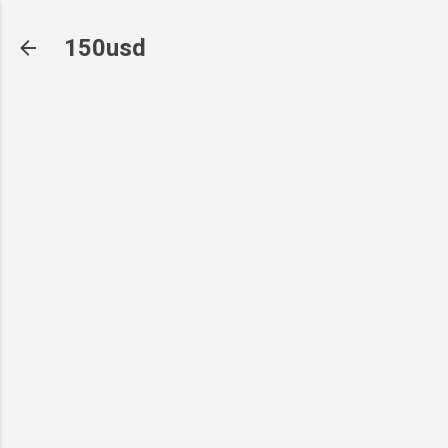
기본 콘텐츠로 건너뛰기
150usd