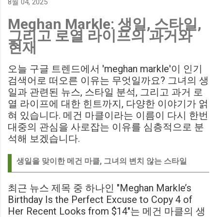
8월 04, 2025
에게 큰 타격이 될 것으로 보입니다. Southampton vs
Meghan Markle: 생일, 스타일,
Birmingham City LIVE Score Updates in EFL Championship
그리고 로열 라이프의 과거와
Match : 경기 당일 실시간 스코어 업데이트를 제공하는 뉴스로,
현재
팬들의 높은 관심도를 반영합니다. Chris Davies: Birmingham
City boss says his side have to try to "be themselves" away
오늘 구글 트렌드에서 'meghan markle'이 인기
from home : 버밍엄 시티의 크리스 데이비스 감독은 원정 경기
검색어로 떠오른 이유는 무엇일까요? 그녀의 생
에서 팀 고유의 색깔을 유지하는 것이 중요하다고 강조했습니
일과 관련된 뉴스, 스타일 분석, 그리고 과거 로
다. ...
열 라이프에 대한 힌트까지, 다양한 이야기가 얽
혀 있습니다. 메건 마클이라는 이름이 다시 한번
대중의 관심을 사로잡는 이유를 심층적으로 분
석해 보겠습니다.
생일을 맞이한 메건 마클, 그녀의 변치 않는 스타일
최근 뉴스 제목 중 하나인 "Meghan Markle’s
Birthday Is the Perfect Excuse to Copy 4 of
Her Recent Looks from $14"는 메건 마클의 생