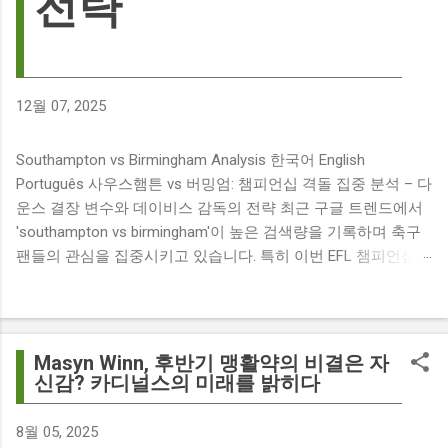
전략
12월 07, 2025
Southampton vs Birmingham Analysis 한국어 English
Português 사우스햄튼 vs 버밍엄: 챔피언십 격돌 집중 분석 – 다
운스 결장 변수와 데이비스 감독의 전략 최근 구글 트렌드에서
'southampton vs birmingham'이 높은 검색량을 기록하며 축구
팬들의 관심을 집중시키고 있습니다. 특히 이번 EFL 챔피언십
경기는 단순히 두 팀의 대결을 넘어, 여러 가지 흥미로운 요소들
이 얽혀 있어 더욱 뜨거운 관심을 받고 있습니다. 주요 뉴스 분
석: 핵심 쟁점 파악 이번 경기와 관련된 주요 뉴스를 살펴보면
다음과 같습니다. The 9 players set to miss Southampton v
Masyn Winn, 후반기 맹활약의 비결은 자
Birmingham City ft £7m striker Damion Downs : 사우스햄튼과
신감? 카디널스의 미래를 밝히다
버밍엄 시티 경기에서 총 9명의 선수가 결장할 예정이며, 특히
700만 파운드 스트라이커 데미언 다운스의 결장은 사우스햄튼
8월 05, 2025
에게 큰 타격이 될 것으로 보입니다. Southampton vs