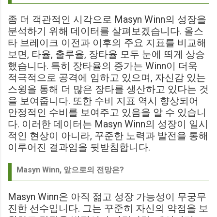
좀 더 객관적인 시각으로 Masyn Winn의 성장을
분석하기 위해 데이터를 살펴보겠습니다. 올스
타 브레이크 이전과 이후의 주요 지표를 비교해
보면, 타율, 출루율, 장타율 모두 눈에 띄게 상승
했습니다. 특히 장타율의 증가는 Winn이 더욱
적극적으로 공격에 임하고 있으며, 자신감 있는
스윙을 통해 더 많은 장타를 생산하고 있다는 것
을 보여줍니다. 또한 수비 지표 역시 향상되어
안정적인 수비를 보여주고 있음을 알 수 있습니
다. 이러한 데이터는 Masyn Winn의 성장이 일시
적인 현상이 아니라, 꾸준한 노력과 발전을 통해
이루어진 결과임을 뒷받침합니다.
Masyn Winn, 앞으로의 전망은?
Masyn Winn은 아직 젊고 성장 가능성이 무궁무
진한 선수입니다. 그는 꾸준히 자신의 약점을 보