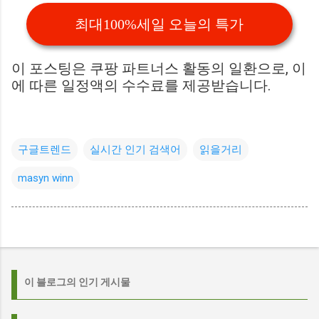
최대100%세일 오늘의 특가
이 포스팅은 쿠팡 파트너스 활동의 일환으로, 이
에 따른 일정액의 수수료를 제공받습니다.
구글트렌드
실시간 인기 검색어
읽을거리
masyn winn
이 블로그의 인기 게시물