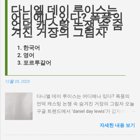
다니엘 데이 루이스는
어디에나 있다? 폭풍의
언덕 캐스팅 논쟁 속 숨
겨진 거장의 그림자
한국어
영어
포르투갈어
12월 05, 2025
다니엘 데이 루이스는 어디에나 있다? 폭풍의
언덕 캐스팅 논쟁 속 숨겨진 거장의 그림자 오늘
구글 트렌드에서 'daniel day lewis'가 갑자기 떠
오른 이유는 무엇일까요? 은퇴한 연기 거장의
자세한 내용 보기
이름이 왜 다시 사람들의 입에 오르내리는 걸까
요? 표면적으로는 마고 로비가 제작하고 주연을