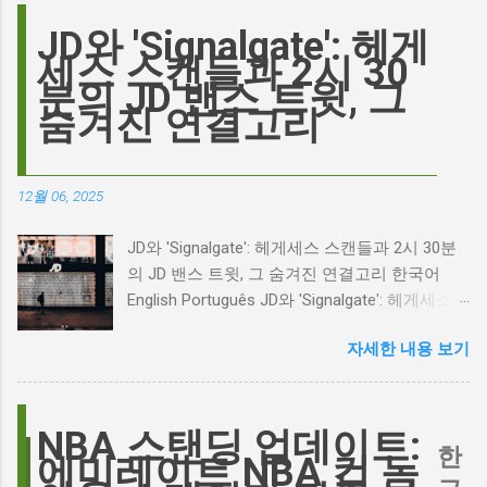
맡은 새로운 <폭풍의 언덕> 영화의 캐스팅 논란
이 그 시작입니다. 하지만 그 이면에는 '연기'라
JD와 'Signalgate': 헤게
는 예술에 대한 깊은 갈망과, 완벽주의를 향한
세스 스캔들과 2시 30
끊임없는 열망이 숨겨져 있습니다. Photo by
분의 JD 밴스 트윗, 그
Plufow Le Studio on Unsplash 폭풍의 언덕, 그
숨겨진 연결고리
리고 캐스팅 논쟁의 불씨 최근 몇 주 동안 영화
계는 마고 로비의 <폭풍의 언덕> 리메이크 소식
으로 뜨거웠습니다. 특히, 제이콥 엘로디가 히스
12월 06, 2025
클리프 역을 맡는다는 소식에 많은 팬들이 환호
하는 동시에 우려를 표했습니다. 일부에서는 엘
JD와 'Signalgate': 헤게세스 스캔들과 2시 30분
로디의 이미지가 원작 속 히스클리프와는 다소
의 JD 밴스 트윗, 그 숨겨진 연결고리 한국어
거리가 있다는 의견을 제시하며 캐스팅에 대한
English Português JD와 'Signalgate': 헤게세스
논쟁이 불붙었습니다. 마고 로비는 캐스팅에 대
스캔들과 2시 30분의 JD 밴스 트윗, 그 숨겨진
한 비판에 대해 "기다려 보세요. 믿으세요. 분명
자세한 내용 보기
연결고리 오늘의 구글 트렌드 인기 검색어 'jd'는
만족하실 겁니다"라며 자신감을 드러냈지만, 논
단순히 두 글자의 약자가 아닙니다. 최근 미국
란은 쉽게 가라앉지 않았습니다. 최대100%세일
정치권과 미디어에서 뜨거운 감자로 떠오른
오늘의 특가 이러한 캐스팅 논쟁은 단순히 배우
'Signalgate' 스캔들과 깊숙이 연결되어 있습니
NBA 스탠딩 업데이트:
의 이미지가 원작과 부합하는지 여부를 넘어, 우
한
다. 폭스뉴스 진행자 피트 헤게세스(Pete
에미레이트 NBA 컵 녹
리가 '히스클리프'라는 인물에게 기대하는 바가
Hegseth)를 중심으로 벌어진 이 스캔들은 예상