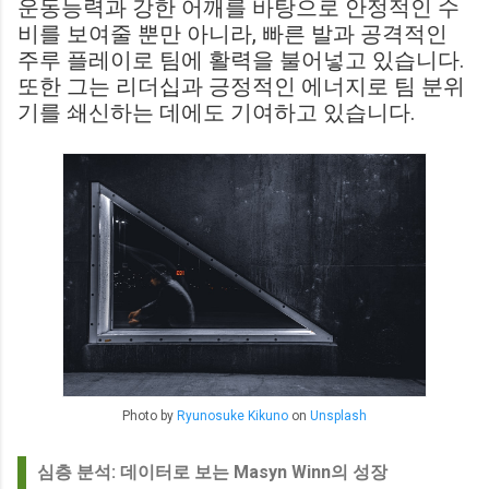
운동능력과 강한 어깨를 바탕으로 안정적인 수
비를 보여줄 뿐만 아니라, 빠른 발과 공격적인
주루 플레이로 팀에 활력을 불어넣고 있습니다.
또한 그는 리더십과 긍정적인 에너지로 팀 분위
기를 쇄신하는 데에도 기여하고 있습니다.
Photo by
Ryunosuke Kikuno
on
Unsplash
심층 분석: 데이터로 보는 Masyn Winn의 성장