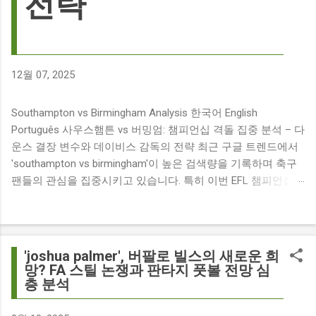
전략
12월 07, 2025
Southampton vs Birmingham Analysis 한국어 English
Português 사우스햄튼 vs 버밍엄: 챔피언십 격돌 집중 분석 – 다
운스 결장 변수와 데이비스 감독의 전략 최근 구글 트렌드에서
'southampton vs birmingham'이 높은 검색량을 기록하며 축구
팬들의 관심을 집중시키고 있습니다. 특히 이번 EFL 챔피언십
경기는 단순히 두 팀의 대결을 넘어, 여러 가지 흥미로운 요소들
이 얽혀 있어 더욱 뜨거운 관심을 받고 있습니다. 주요 뉴스 분
석: 핵심 쟁점 파악 이번 경기와 관련된 주요 뉴스를 살펴보면
다음과 같습니다. The 9 players set to miss Southampton v
'joshua palmer', 버팔로 빌스의 새로운 희
Birmingham City ft £7m striker Damion Downs : 사우스햄튼과
망? FA 스틸 논쟁과 판타지 풋볼 전망 심
층 분석
버밍엄 시티 경기에서 총 9명의 선수가 결장할 예정이며, 특히
700만 파운드 스트라이커 데미언 다운스의 결장은 사우스햄튼
에게 큰 타격이 될 것으로 보입니다. Southampton vs