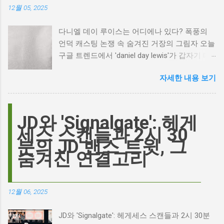
12월 05, 2025
다니엘 데이 루이스는 어디에나 있다? 폭풍의
언덕 캐스팅 논쟁 속 숨겨진 거장의 그림자 오늘
구글 트렌드에서 'daniel day lewis'가 갑자기 떠
오른 이유는 무엇일까요? 은퇴한 연기 거장의
자세한 내용 보기
이름이 왜 다시 사람들의 입에 오르내리는 걸까
요? 표면적으로는 마고 로비가 제작하고 주연을
맡은 새로운 <폭풍의 언덕> 영화의 캐스팅 논란
이 그 시작입니다. 하지만 그 이면에는 '연기'라
JD와 'Signalgate': 헤게
는 예술에 대한 깊은 갈망과, 완벽주의를 향한
세스 스캔들과 2시 30
끊임없는 열망이 숨겨져 있습니다. Photo by
분의 JD 밴스 트윗, 그
Plufow Le Studio on Unsplash 폭풍의 언덕, 그
숨겨진 연결고리
리고 캐스팅 논쟁의 불씨 최근 몇 주 동안 영화
계는 마고 로비의 <폭풍의 언덕> 리메이크 소식
으로 뜨거웠습니다. 특히, 제이콥 엘로디가 히스
12월 06, 2025
클리프 역을 맡는다는 소식에 많은 팬들이 환호
하는 동시에 우려를 표했습니다. 일부에서는 엘
JD와 'Signalgate': 헤게세스 스캔들과 2시 30분
로디의 이미지가 원작 속 히스클리프와는 다소