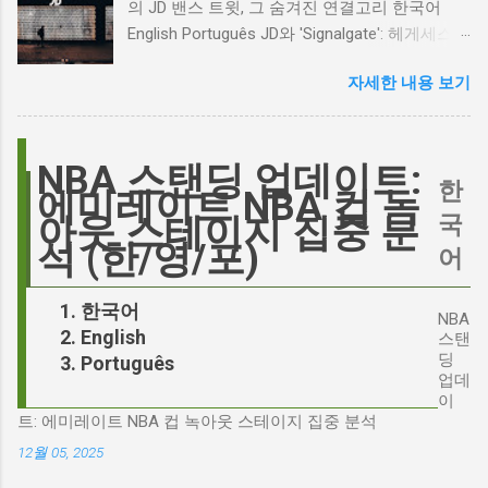
의 JD 밴스 트윗, 그 숨겨진 연결고리 한국어
거리가 있다는 의견을 제시하며 캐스팅에 대한
English Português JD와 'Signalgate': 헤게세스
논쟁이 불붙었습니다. 마고 로비는 캐스팅에 대
스캔들과 2시 30분의 JD 밴스 트윗, 그 숨겨진
한 비판에 대해 "기다려 보세요. 믿으세요. 분명
자세한 내용 보기
연결고리 오늘의 구글 트렌드 인기 검색어 'jd'는
만족하실 겁니다"라며 자신감을 드러냈지만, 논
단순히 두 글자의 약자가 아닙니다. 최근 미국
란은 쉽게 가라앉지 않았습니다. 최대100%세일
정치권과 미디어에서 뜨거운 감자로 떠오른
오늘의 특가 이러한 캐스팅 논쟁은 단순히 배우
'Signalgate' 스캔들과 깊숙이 연결되어 있습니
NBA 스탠딩 업데이트:
의 이미지가 원작과 부합하는지 여부를 넘어, 우
한
다. 폭스뉴스 진행자 피트 헤게세스(Pete
에미레이트 NBA 컵 녹
리가 '히스클리프'라는 인물에게 기대하는 바가
Hegseth)를 중심으로 벌어진 이 스캔들은 예상
국
아웃 스테이지 집중 분
무엇인지, 그리고 배우가 그 기대를 어떻게 충족
치 못한 인물, JD 밴스(JD Vance)의 이름까지 소
석 (한/영/포)
어
시킬 수 있는지에 대한 근본적인 질문을 던집니
환하며 파장을 일으키고 있습니다. 왜 'jd'가 갑자
다. 다니엘 데이 루이스, '진정성'의 대명사 이 지
기 트렌드가 되었을까요? 그리고 이 모든 사건
한국어
점에서 다니엘 데이 루이스의 이름이 등장하는
NBA
들이 어떻게 얽혀있는 것일까요? 최대100%세일
English
것은 결코 우연이 아닙니다. 그는 '메소드 연
스탠
오늘의 특가 'Signalgate' 스캔들: 피트 헤게세스
딩
Português
기'의 극한을 보여주는 배우로서, 맡는 역할마다
의 그림자 먼저 'Signalgate' 스캔들의 핵심 인물
업데
완벽하게 몰입하여 실제 인물과 구분이 어려울
인 피트 헤게세스부터 살펴봐야 합니다. 최근 공
이
정도의 연기를 선보였습니다. <나의 왼발>에서
트: 에미레이트 NBA 컵 녹아웃 스테이지 집중 분석
개된 국방부 감사 보고서에 따르면, 헤게세스는
는 뇌성마비 장애인으로, <데어 윌 비 블러드>에
개인적인 용도로 군용 신호 장비를 부적절하게
12월 05, 2025
서는 탐욕스...
사용한 혐의를 받고 있습니다. 보고서는 헤게세