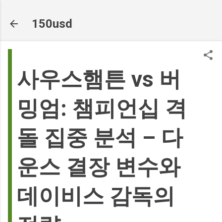
기본 콘텐츠로 건너뛰기
150usd
사우스햄튼 vs 버
밍엄: 챔피언십 격
돌 집중 분석 – 다
운스 결장 변수와
데이비스 감독의