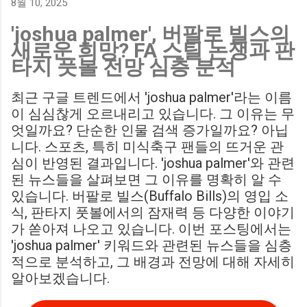
8월 10, 2025
Birmingham City LIVE Score Updates in EFL Championship
'joshua palmer', 버팔로 빌스의
Match : 경기 당일 실시간 스코어 업데이트를 제공하는 뉴스로,
새로운 희망? FA 스틸 논쟁과 판
팬들의 높은 관심도를 반영합니다. Chris Davies: Birmingham
타지 풋볼 전망 심층 분석
City boss says his side have to try to "be themselves" away
from home : 버밍엄 시티의 크리스 데이비스 감독은 원정 경기
최근 구글 트렌드에서 'joshua palmer'라는 이름
에서 팀 고유의 색깔을 유지하는 것이 중요하다고 강조했습니
이 심심찮게 오르내리고 있습니다. 그 이유는 무
다. ...
엇일까요? 단순한 인물 검색 증가일까요? 아닙
니다. 스포츠, 특히 미식축구 팬들의 뜨거운 관
심이 반영된 결과입니다. 'joshua palmer'와 관련
된 뉴스들을 살펴보면 그 이유를 명확히 알 수
있습니다. 버팔로 빌스(Buffalo Bills)의 영입 소
식, 판타지 풋볼에서의 잠재력 등 다양한 이야기
가 쏟아져 나오고 있습니다. 이번 포스팅에서는
'joshua palmer' 키워드와 관련된 뉴스들을 심층
적으로 분석하고, 그 배경과 전망에 대해 자세히
알아보겠습니다.