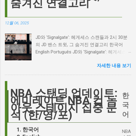
숨겨진 연결고리
리고 캐스팅 논쟁의 불씨 최근 몇 주 동안 영화
계는 마고 로비의 <폭풍의 언덕> 리메이크 소식
으로 뜨거웠습니다. 특히, 제이콥 엘로디가 히스
12월 06, 2025
클리프 역을 맡는다는 소식에 많은 팬들이 환호
하는 동시에 우려를 표했습니다. 일부에서는 엘
JD와 'Signalgate': 헤게세스 스캔들과 2시 30분
로디의 이미지가 원작 속 히스클리프와는 다소
의 JD 밴스 트윗, 그 숨겨진 연결고리 한국어
거리가 있다는 의견을 제시하며 캐스팅에 대한
English Português JD와 'Signalgate': 헤게세스
논쟁이 불붙었습니다. 마고 로비는 캐스팅에 대
스캔들과 2시 30분의 JD 밴스 트윗, 그 숨겨진
한 비판에 대해 "기다려 보세요. 믿으세요. 분명
자세한 내용 보기
연결고리 오늘의 구글 트렌드 인기 검색어 'jd'는
만족하실 겁니다"라며 자신감을 드러냈지만, 논
단순히 두 글자의 약자가 아닙니다. 최근 미국
란은 쉽게 가라앉지 않았습니다. 최대100%세일
정치권과 미디어에서 뜨거운 감자로 떠오른
오늘의 특가 이러한 캐스팅 논쟁은 단순히 배우
'Signalgate' 스캔들과 깊숙이 연결되어 있습니
NBA 스탠딩 업데이트:
의 이미지가 원작과 부합하는지 여부를 넘어, 우
한
다. 폭스뉴스 진행자 피트 헤게세스(Pete
에미레이트 NBA 컵 녹
리가 '히스클리프'라는 인물에게 기대하는 바가
Hegseth)를 중심으로 벌어진 이 스캔들은 예상
국
아웃 스테이지 집중 분
무엇인지, 그리고 배우가 그 기대를 어떻게 충족
치 못한 인물, JD 밴스(JD Vance)의 이름까지 소
석 (한/영/포)
어
시킬 수 있는지에 대한 근본적인 질문을 던집니
환하며 파장을 일으키고 있습니다. 왜 'jd'가 갑자
다. 다니엘 데이 루이스, '진정성'의 대명사 이 지
기 트렌드가 되었을까요? 그리고 이 모든 사건
한국어
점에서 다니엘 데이 루이스의 이름이 등장하는
NBA
들이 어떻게 얽혀있는 것일까요? 최대100%세일