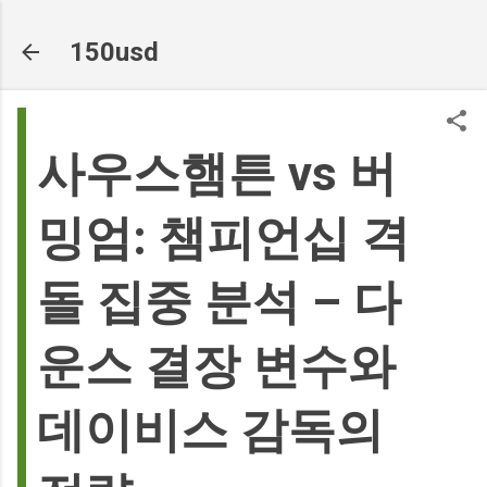
기본 콘텐츠로 건너뛰기
150usd
사우스햄튼 vs 버
밍엄: 챔피언십 격
돌 집중 분석 – 다
운스 결장 변수와
데이비스 감독의