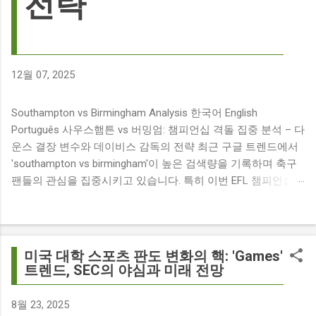
전략
12월 07, 2025
Southampton vs Birmingham Analysis 한국어 English
Português 사우스햄튼 vs 버밍엄: 챔피언십 격돌 집중 분석 – 다
운스 결장 변수와 데이비스 감독의 전략 최근 구글 트렌드에서
'southampton vs birmingham'이 높은 검색량을 기록하며 축구
팬들의 관심을 집중시키고 있습니다. 특히 이번 EFL 챔피언십
경기는 단순히 두 팀의 대결을 넘어, 여러 가지 흥미로운 요소들
이 얽혀 있어 더욱 뜨거운 관심을 받고 있습니다. 주요 뉴스 분
석: 핵심 쟁점 파악 이번 경기와 관련된 주요 뉴스를 살펴보면
다음과 같습니다. The 9 players set to miss Southampton v
미국 대학 스포츠 판도 변화의 핵: 'Games'
Birmingham City ft £7m striker Damion Downs : 사우스햄튼과
트렌드, SEC의 야심과 미래 전망
버밍엄 시티 경기에서 총 9명의 선수가 결장할 예정이며, 특히
700만 파운드 스트라이커 데미언 다운스의 결장은 사우스햄튼
8월 23, 2025
에게 큰 타격이 될 것으로 보입니다. Southampton vs