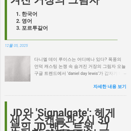
겨진 거장의 그림자
한국어
영어
포르투갈어
12월 05, 2025
다니엘 데이 루이스는 어디에나 있다? 폭풍의
언덕 캐스팅 논쟁 속 숨겨진 거장의 그림자 오늘
구글 트렌드에서 'daniel day lewis'가 갑자기 떠
오른 이유는 무엇일까요? 은퇴한 연기 거장의
자세한 내용 보기
이름이 왜 다시 사람들의 입에 오르내리는 걸까
요? 표면적으로는 마고 로비가 제작하고 주연을
맡은 새로운 <폭풍의 언덕> 영화의 캐스팅 논란
이 그 시작입니다. 하지만 그 이면에는 '연기'라
JD와 'Signalgate': 헤게
는 예술에 대한 깊은 갈망과, 완벽주의를 향한
세스 스캔들과 2시 30
끊임없는 열망이 숨겨져 있습니다. Photo by
분의 JD 밴스 트윗, 그
Plufow Le Studio on Unsplash 폭풍의 언덕, 그