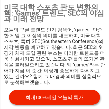
미국 대학 스포츠 판도 변화의
Birmingham City LIVE Score Updates in EFL Championship
핵: 'Games' 트렌드, SEC의 야심
Match : 경기 당일 실시간 스코어 업데이트를 제공하는 뉴스로,
과 미래 전망
팬들의 높은 관심도를 반영합니다. Chris Davies: Birmingham
City boss says his side have to try to "be themselves" away
오늘의 구글 트렌드 인기 검색어, 'games'. 단순
from home : 버밍엄 시티의 크리스 데이비스 감독은 원정 경기
한 게임 그 이상의 의미를 내포하며, 미국 대학
에서 팀 고유의 색깔을 유지하는 것이 중요하다고 강조했습니
스포츠, 특히 SEC(Southeastern Conference)의
다. ...
지각 변동을 예고하고 있습니다. 최근 SEC의 9
경기 체제 도입 관련 뉴스는 이러한 트렌드를 더
욱 심화시키고 있으며, 스포츠 팬들의 뜨거운 관
심을 불러일으키고 있습니다. 왜 'games'라는 단
어가 지금 이 순간, 이렇게 중요하게 다뤄지고
있는 걸까요? 함께 그 배경과 의미를 심층적으
로 분석해보겠습니다.
최대100%세일 오늘의 특가