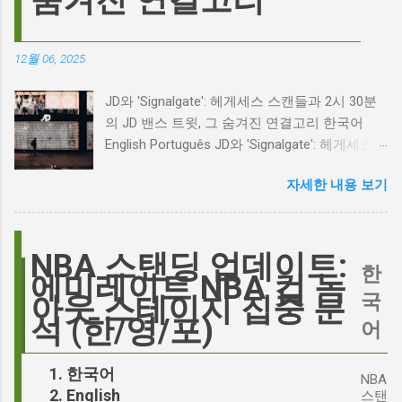
숨겨진 연결고리
리고 캐스팅 논쟁의 불씨 최근 몇 주 동안 영화
계는 마고 로비의 <폭풍의 언덕> 리메이크 소식
으로 뜨거웠습니다. 특히, 제이콥 엘로디가 히스
12월 06, 2025
클리프 역을 맡는다는 소식에 많은 팬들이 환호
하는 동시에 우려를 표했습니다. 일부에서는 엘
JD와 'Signalgate': 헤게세스 스캔들과 2시 30분
로디의 이미지가 원작 속 히스클리프와는 다소
의 JD 밴스 트윗, 그 숨겨진 연결고리 한국어
거리가 있다는 의견을 제시하며 캐스팅에 대한
English Português JD와 'Signalgate': 헤게세스
논쟁이 불붙었습니다. 마고 로비는 캐스팅에 대
스캔들과 2시 30분의 JD 밴스 트윗, 그 숨겨진
한 비판에 대해 "기다려 보세요. 믿으세요. 분명
자세한 내용 보기
연결고리 오늘의 구글 트렌드 인기 검색어 'jd'는
만족하실 겁니다"라며 자신감을 드러냈지만, 논
단순히 두 글자의 약자가 아닙니다. 최근 미국
란은 쉽게 가라앉지 않았습니다. 최대100%세일
정치권과 미디어에서 뜨거운 감자로 떠오른
오늘의 특가 이러한 캐스팅 논쟁은 단순히 배우
'Signalgate' 스캔들과 깊숙이 연결되어 있습니
NBA 스탠딩 업데이트:
의 이미지가 원작과 부합하는지 여부를 넘어, 우
한
다. 폭스뉴스 진행자 피트 헤게세스(Pete
에미레이트 NBA 컵 녹
리가 '히스클리프'라는 인물에게 기대하는 바가
Hegseth)를 중심으로 벌어진 이 스캔들은 예상
국
아웃 스테이지 집중 분
무엇인지, 그리고 배우가 그 기대를 어떻게 충족
치 못한 인물, JD 밴스(JD Vance)의 이름까지 소
석 (한/영/포)
어
시킬 수 있는지에 대한 근본적인 질문을 던집니
환하며 파장을 일으키고 있습니다. 왜 'jd'가 갑자
다. 다니엘 데이 루이스, '진정성'의 대명사 이 지
기 트렌드가 되었을까요? 그리고 이 모든 사건
한국어
점에서 다니엘 데이 루이스의 이름이 등장하는
NBA
들이 어떻게 얽혀있는 것일까요? 최대100%세일
English
것은 결코 우연이 아닙니다. 그는 '메소드 연
스탠