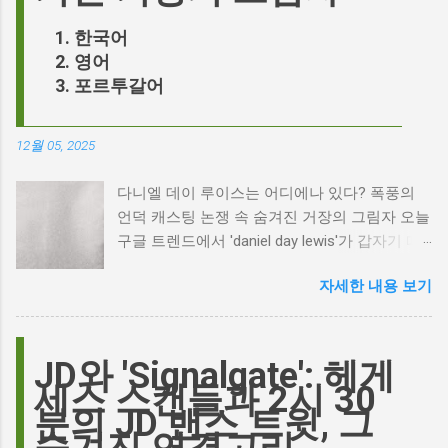
한국어
영어
포르투갈어
12월 05, 2025
다니엘 데이 루이스는 어디에나 있다? 폭풍의
언덕 캐스팅 논쟁 속 숨겨진 거장의 그림자 오늘
구글 트렌드에서 'daniel day lewis'가 갑자기 떠
오른 이유는 무엇일까요? 은퇴한 연기 거장의
자세한 내용 보기
이름이 왜 다시 사람들의 입에 오르내리는 걸까
요? 표면적으로는 마고 로비가 제작하고 주연을
맡은 새로운 <폭풍의 언덕> 영화의 캐스팅 논란
이 그 시작입니다. 하지만 그 이면에는 '연기'라
JD와 'Signalgate': 헤게
는 예술에 대한 깊은 갈망과, 완벽주의를 향한
세스 스캔들과 2시 30
끊임없는 열망이 숨겨져 있습니다. Photo by
분의 JD 밴스 트윗, 그
Plufow Le Studio on Unsplash 폭풍의 언덕, 그