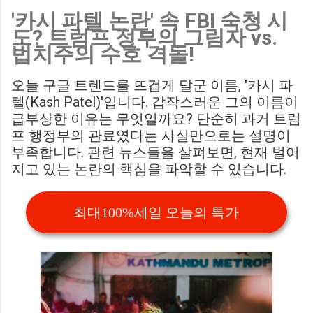
'카시 파텔 논란' 속 FBI 숙청 시
Birmingham City LIVE Score Updates in EFL Championship
도? 트럼프 정부의 그림자 vs.
Match : 경기 당일 실시간 스코어 업데이트를 제공하는 뉴스로,
법치주의 수호 격돌!
팬들의 높은 관심도를 반영합니다. Chris Davies: Birmingham
City boss says his side have to try to "be themselves" away
오늘 구글 트렌드를 뜨겁게 달군 이름, '카시 파
from home : 버밍엄 시티의 크리스 데이비스 감독은 원정 경기
텔(Kash Patel)'입니다. 갑작스러운 그의 이름이
에서 팀 고유의 색깔을 유지하는 것이 중요하다고 강조했습니
급부상한 이유는 무엇일까요? 단순히 과거 트럼
다. ...
프 행정부의 관료였다는 사실만으로는 설명이
부족합니다. 관련 뉴스들을 살펴보면, 현재 벌어
지고 있는 논란의 핵심을 파악할 수 있습니다.
최대100%세일 오늘의 특가