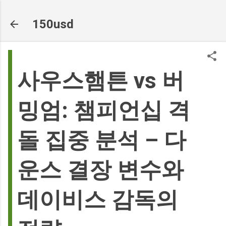
기본 콘텐츠로 건너뛰기
150usd
사우스햄튼 vs 버
밍엄: 챔피언십 격
돌 집중 분석 – 다
운스 결장 변수와
데이비스 감독의