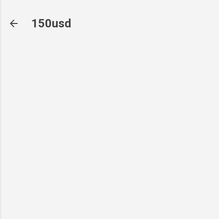
기본 콘텐츠로 건너뛰기
150usd