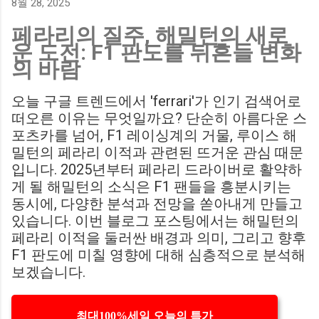
8월 28, 2025
에게 큰 타격이 될 것으로 보입니다. Southampton vs
페라리의 질주, 해밀턴의 새로
Birmingham City LIVE Score Updates in EFL Championship
운 도전: F1 판도를 뒤흔들 변화
Match : 경기 당일 실시간 스코어 업데이트를 제공하는 뉴스로,
의 바람
팬들의 높은 관심도를 반영합니다. Chris Davies: Birmingham
City boss says his side have to try to "be themselves" away
오늘 구글 트렌드에서 'ferrari'가 인기 검색어로
from home : 버밍엄 시티의 크리스 데이비스 감독은 원정 경기
떠오른 이유는 무엇일까요? 단순히 아름다운 스
에서 팀 고유의 색깔을 유지하는 것이 중요하다고 강조했습니
포츠카를 넘어, F1 레이싱계의 거물, 루이스 해
다. ...
밀턴의 페라리 이적과 관련된 뜨거운 관심 때문
입니다. 2025년부터 페라리 드라이버로 활약하
게 될 해밀턴의 소식은 F1 팬들을 흥분시키는
동시에, 다양한 분석과 전망을 쏟아내게 만들고
있습니다. 이번 블로그 포스팅에서는 해밀턴의
페라리 이적을 둘러싼 배경과 의미, 그리고 향후
F1 판도에 미칠 영향에 대해 심층적으로 분석해
보겠습니다.
최대100%세일 오늘의 특가