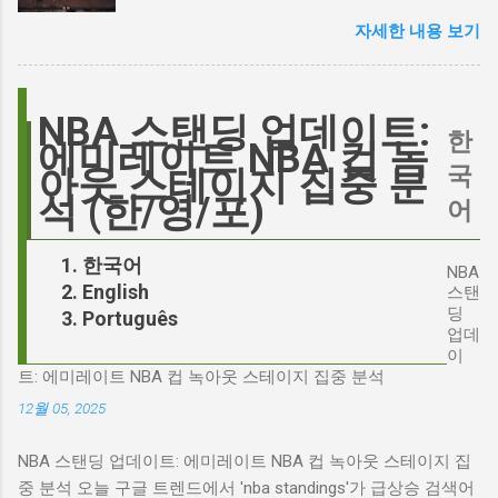
스캔들과 2시 30분의 JD 밴스 트윗, 그 숨겨진
한 비판에 대해 "기다려 보세요. 믿으세요. 분명
자세한 내용 보기
연결고리 오늘의 구글 트렌드 인기 검색어 'jd'는
만족하실 겁니다"라며 자신감을 드러냈지만, 논
단순히 두 글자의 약자가 아닙니다. 최근 미국
란은 쉽게 가라앉지 않았습니다. 최대100%세일
정치권과 미디어에서 뜨거운 감자로 떠오른
오늘의 특가 이러한 캐스팅 논쟁은 단순히 배우
'Signalgate' 스캔들과 깊숙이 연결되어 있습니
NBA 스탠딩 업데이트:
의 이미지가 원작과 부합하는지 여부를 넘어, 우
한
다. 폭스뉴스 진행자 피트 헤게세스(Pete
에미레이트 NBA 컵 녹
리가 '히스클리프'라는 인물에게 기대하는 바가
Hegseth)를 중심으로 벌어진 이 스캔들은 예상
국
아웃 스테이지 집중 분
무엇인지, 그리고 배우가 그 기대를 어떻게 충족
치 못한 인물, JD 밴스(JD Vance)의 이름까지 소
석 (한/영/포)
어
시킬 수 있는지에 대한 근본적인 질문을 던집니
환하며 파장을 일으키고 있습니다. 왜 'jd'가 갑자
다. 다니엘 데이 루이스, '진정성'의 대명사 이 지
기 트렌드가 되었을까요? 그리고 이 모든 사건
한국어
점에서 다니엘 데이 루이스의 이름이 등장하는
NBA
들이 어떻게 얽혀있는 것일까요? 최대100%세일
English
것은 결코 우연이 아닙니다. 그는 '메소드 연
스탠
오늘의 특가 'Signalgate' 스캔들: 피트 헤게세스
딩
Português
기'의 극한을 보여주는 배우로서, 맡는 역할마다
의 그림자 먼저 'Signalgate' 스캔들의 핵심 인물
업데
완벽하게 몰입하여 실제 인물과 구분이 어려울
인 피트 헤게세스부터 살펴봐야 합니다. 최근 공
이
정도의 연기를 선보였습니다. <나의 왼발>에서
트: 에미레이트 NBA 컵 녹아웃 스테이지 집중 분석
개된 국방부 감사 보고서에 따르면, 헤게세스는
는 뇌성마비 장애인으로, <데어 윌 비 블러드>에
개인적인 용도로 군용 신호 장비를 부적절하게
12월 05, 2025
서는 탐욕스...
사용한 혐의를 받고 있습니다. 보고서는 헤게세
NBA 스탠딩 업데이트: 에미레이트 NBA 컵 녹아웃 스테이지 집
스의 행위가 윤리적으로 심각한 문제를 야기하
중 분석 오늘 구글 트렌드에서 'nba standings'가 급상승 검색어
며, 군의 명예를 훼손할 수 있다고 지적합니다.