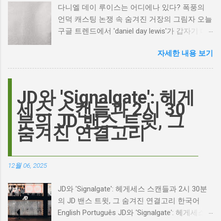
다니엘 데이 루이스는 어디에나 있다? 폭풍의
언덕 캐스팅 논쟁 속 숨겨진 거장의 그림자 오늘
구글 트렌드에서 'daniel day lewis'가 갑자기 떠
오른 이유는 무엇일까요? 은퇴한 연기 거장의
자세한 내용 보기
이름이 왜 다시 사람들의 입에 오르내리는 걸까
요? 표면적으로는 마고 로비가 제작하고 주연을
맡은 새로운 <폭풍의 언덕> 영화의 캐스팅 논란
이 그 시작입니다. 하지만 그 이면에는 '연기'라
JD와 'Signalgate': 헤게
는 예술에 대한 깊은 갈망과, 완벽주의를 향한
세스 스캔들과 2시 30
끊임없는 열망이 숨겨져 있습니다. Photo by
분의 JD 밴스 트윗, 그
Plufow Le Studio on Unsplash 폭풍의 언덕, 그
숨겨진 연결고리
리고 캐스팅 논쟁의 불씨 최근 몇 주 동안 영화
계는 마고 로비의 <폭풍의 언덕> 리메이크 소식
으로 뜨거웠습니다. 특히, 제이콥 엘로디가 히스
12월 06, 2025
클리프 역을 맡는다는 소식에 많은 팬들이 환호
하는 동시에 우려를 표했습니다. 일부에서는 엘
JD와 'Signalgate': 헤게세스 스캔들과 2시 30분
로디의 이미지가 원작 속 히스클리프와는 다소
의 JD 밴스 트윗, 그 숨겨진 연결고리 한국어
거리가 있다는 의견을 제시하며 캐스팅에 대한
English Português JD와 'Signalgate': 헤게세스
논쟁이 불붙었습니다. 마고 로비는 캐스팅에 대