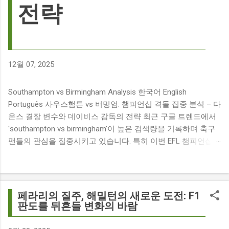
전략
12월 07, 2025
Southampton vs Birmingham Analysis 한국어 English
Português 사우스햄튼 vs 버밍엄: 챔피언십 격돌 집중 분석 – 다
운스 결장 변수와 데이비스 감독의 전략 최근 구글 트렌드에서
'southampton vs birmingham'이 높은 검색량을 기록하며 축구
팬들의 관심을 집중시키고 있습니다. 특히 이번 EFL 챔피언십
경기는 단순히 두 팀의 대결을 넘어, 여러 가지 흥미로운 요소들
이 얽혀 있어 더욱 뜨거운 관심을 받고 있습니다. 주요 뉴스 분
석: 핵심 쟁점 파악 이번 경기와 관련된 주요 뉴스를 살펴보면
다음과 같습니다. The 9 players set to miss Southampton v
페라리의 질주, 해밀턴의 새로운 도전: F1
Birmingham City ft £7m striker Damion Downs : 사우스햄튼과
판도를 뒤흔들 변화의 바람
버밍엄 시티 경기에서 총 9명의 선수가 결장할 예정이며, 특히
700만 파운드 스트라이커 데미언 다운스의 결장은 사우스햄튼