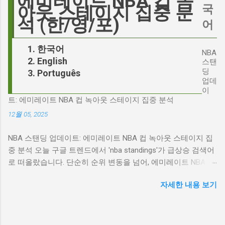
에미레이트 NBA 컵 녹
리가 '히스클리프'라는 인물에게 기대하는 바가
Hegseth)를 중심으로 벌어진 이 스캔들은 예상
국
아웃 스테이지 집중 분
무엇인지, 그리고 배우가 그 기대를 어떻게 충족
치 못한 인물, JD 밴스(JD Vance)의 이름까지 소
석 (한/영/포)
어
시킬 수 있는지에 대한 근본적인 질문을 던집니
환하며 파장을 일으키고 있습니다. 왜 'jd'가 갑자
다. 다니엘 데이 루이스, '진정성'의 대명사 이 지
기 트렌드가 되었을까요? 그리고 이 모든 사건
한국어
점에서 다니엘 데이 루이스의 이름이 등장하는
NBA
들이 어떻게 얽혀있는 것일까요? 최대100%세일
English
것은 결코 우연이 아닙니다. 그는 '메소드 연
스탠
오늘의 특가 'Signalgate' 스캔들: 피트 헤게세스
딩
Português
기'의 극한을 보여주는 배우로서, 맡는 역할마다
의 그림자 먼저 'Signalgate' 스캔들의 핵심 인물
업데
완벽하게 몰입하여 실제 인물과 구분이 어려울
인 피트 헤게세스부터 살펴봐야 합니다. 최근 공
이
정도의 연기를 선보였습니다. <나의 왼발>에서
트: 에미레이트 NBA 컵 녹아웃 스테이지 집중 분석
개된 국방부 감사 보고서에 따르면, 헤게세스는
는 뇌성마비 장애인으로, <데어 윌 비 블러드>에
개인적인 용도로 군용 신호 장비를 부적절하게
12월 05, 2025
서는 탐욕스...
사용한 혐의를 받고 있습니다. 보고서는 헤게세
NBA 스탠딩 업데이트: 에미레이트 NBA 컵 녹아웃 스테이지 집
스의 행위가 윤리적으로 심각한 문제를 야기하
중 분석 오늘 구글 트렌드에서 'nba standings'가 급상승 검색어
며, 군의 명예를 훼손할 수 있다고 지적합니다.
로 떠올랐습니다. 단순히 순위 변동을 넘어, 에미레이트 NBA 컵
Photo by Samuel Regan-Asante on Unsplash
의 녹아웃 스테이지 진출 팀 확정과 맞물려 더욱 뜨거운 관심을
JD 밴스의 심야 트윗: 스캔들의 또 다른 불씨 문
자세한 내용 보기
받고 있습니다. 이번 포스팅에서는 NBA 컵 녹아웃 스테이지 관
제는 여기서 끝나지 않았습니다. 스캔들이 터진
련 주요 뉴스를 분석하고, 현재 NBA 판도를 짚어보겠습니다. 에
직후, JD 밴스가 새벽 2시 30분에 헤게세스의
미레이트 NBA 컵 녹아웃 스테이지: 놓쳐서는 안 될 빅 매치들
'Signalgate' 그룹에 문자를 보낸 사실이 드러나
최근 발표된 에미레이트 NBA 컵 녹아웃 스테이지 대진표는 팬
면서 논란은 더욱 증폭되었습니다. 벤스의 메시