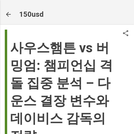
기본 콘텐츠로 건너뛰기
150usd
사우스햄튼 vs 버
밍엄: 챔피언십 격
돌 집중 분석 – 다
운스 결장 변수와
데이비스 감독의