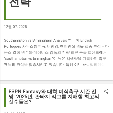
전략
12월 07, 2025
Southampton vs Birmingham Analysis 한국어 English
Português 사우스햄튼 vs 버밍엄: 챔피언십 격돌 집중 분석 – 다
운스 결장 변수와 데이비스 감독의 전략 최근 구글 트렌드에서
'southampton vs birmingham'이 높은 검색량을 기록하며 축구
팬들의 관심을 집중시키고 있습니다. 특히 이번 EFL 챔피언십
경기는 단순히 두 팀의 대결을 넘어, 여러 가지 흥미로운 요소들
이 얽혀 있어 더욱 뜨거운 관심을 받고 있습니다. 주요 뉴스 분
석: 핵심 쟁점 파악 이번 경기와 관련된 주요 뉴스를 살펴보면
다음과 같습니다. The 9 players set to miss Southampton v
ESPN Fantasy와 대학 미식축구 시즌 전
Birmingham City ft £7m striker Damion Downs : 사우스햄튼과
망: 2025년, 판타지 리그를 지배할 최고의
선수들은?
버밍엄 시티 경기에서 총 9명의 선수가 결장할 예정이며, 특히
700만 파운드 스트라이커 데미언 다운스의 결장은 사우스햄튼
에게 큰 타격이 될 것으로 보입니다. Southampton vs