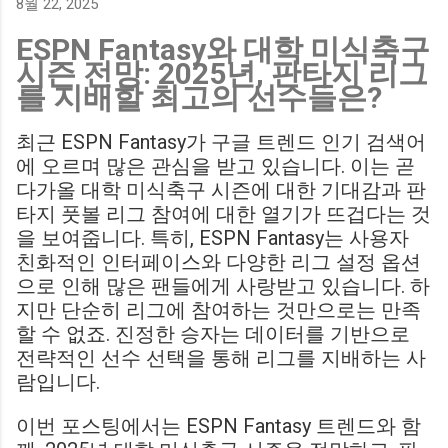
8월 22, 2025
Birmingham City LIVE Score Updates in EFL Championship
ESPN Fantasy와 대학 미식축구
Match : 경기 당일 실시간 스코어 업데이트를 제공하는 뉴스로,
시즌 전망: 2025년, 판타지 리그
팬들의 높은 관심도를 반영합니다. Chris Davies: Birmingham
를 지배할 최고의 선수들은?
City boss says his side have to try to "be themselves" away
from home : 버밍엄 시티의 크리스 데이비스 감독은 원정 경기
최근 ESPN Fantasy가 구글 트렌드 인기 검색어
에서 팀 고유의 색깔을 유지하는 것이 중요하다고 강조했습니
에 오르며 많은 관심을 받고 있습니다. 이는 곧
다. ...
다가올 대학 미식축구 시즌에 대한 기대감과 판
타지 풋볼 리그 참여에 대한 열기가 뜨겁다는 것
을 보여줍니다. 특히, ESPN Fantasy는 사용자
친화적인 인터페이스와 다양한 리그 설정 옵션
으로 인해 많은 팬들에게 사랑받고 있습니다. 하
지만 단순히 리그에 참여하는 것만으로는 만족
할 수 없죠. 진정한 승자는 데이터를 기반으로
전략적인 선수 선택을 통해 리그를 지배하는 사
람입니다.
이번 포스팅에서는 ESPN Fantasy 트렌드와 함