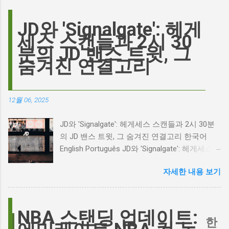
맡은 새로운 <폭풍의 언덕> 영화의 캐스팅 논란
이 그 시작입니다. 하지만 그 이면에는 '연기'라
JD와 'Signalgate': 헤게
는 예술에 대한 깊은 갈망과, 완벽주의를 향한
세스 스캔들과 2시 30
끊임없는 열망이 숨겨져 있습니다. Photo by
분의 JD 밴스 트윗, 그
Plufow Le Studio on Unsplash 폭풍의 언덕, 그
숨겨진 연결고리
리고 캐스팅 논쟁의 불씨 최근 몇 주 동안 영화
계는 마고 로비의 <폭풍의 언덕> 리메이크 소식
으로 뜨거웠습니다. 특히, 제이콥 엘로디가 히스
12월 06, 2025
클리프 역을 맡는다는 소식에 많은 팬들이 환호
하는 동시에 우려를 표했습니다. 일부에서는 엘
JD와 'Signalgate': 헤게세스 스캔들과 2시 30분
로디의 이미지가 원작 속 히스클리프와는 다소
의 JD 밴스 트윗, 그 숨겨진 연결고리 한국어
거리가 있다는 의견을 제시하며 캐스팅에 대한
English Português JD와 'Signalgate': 헤게세스
논쟁이 불붙었습니다. 마고 로비는 캐스팅에 대
스캔들과 2시 30분의 JD 밴스 트윗, 그 숨겨진
한 비판에 대해 "기다려 보세요. 믿으세요. 분명
자세한 내용 보기
연결고리 오늘의 구글 트렌드 인기 검색어 'jd'는
만족하실 겁니다"라며 자신감을 드러냈지만, 논
단순히 두 글자의 약자가 아닙니다. 최근 미국
란은 쉽게 가라앉지 않았습니다. 최대100%세일
정치권과 미디어에서 뜨거운 감자로 떠오른
오늘의 특가 이러한 캐스팅 논쟁은 단순히 배우
'Signalgate' 스캔들과 깊숙이 연결되어 있습니
NBA 스탠딩 업데이트:
의 이미지가 원작과 부합하는지 여부를 넘어, 우
한
다. 폭스뉴스 진행자 피트 헤게세스(Pete