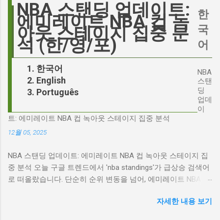
'Signalgate' 스캔들과 깊숙이 연결되어 있습니
NBA 스탠딩 업데이트:
의 이미지가 원작과 부합하는지 여부를 넘어, 우
한
다. 폭스뉴스 진행자 피트 헤게세스(Pete
에미레이트 NBA 컵 녹
리가 '히스클리프'라는 인물에게 기대하는 바가
Hegseth)를 중심으로 벌어진 이 스캔들은 예상
국
아웃 스테이지 집중 분
무엇인지, 그리고 배우가 그 기대를 어떻게 충족
치 못한 인물, JD 밴스(JD Vance)의 이름까지 소
석 (한/영/포)
어
시킬 수 있는지에 대한 근본적인 질문을 던집니
환하며 파장을 일으키고 있습니다. 왜 'jd'가 갑자
다. 다니엘 데이 루이스, '진정성'의 대명사 이 지
기 트렌드가 되었을까요? 그리고 이 모든 사건
한국어
점에서 다니엘 데이 루이스의 이름이 등장하는
NBA
들이 어떻게 얽혀있는 것일까요? 최대100%세일
English
것은 결코 우연이 아닙니다. 그는 '메소드 연
스탠
오늘의 특가 'Signalgate' 스캔들: 피트 헤게세스
딩
Português
기'의 극한을 보여주는 배우로서, 맡는 역할마다
의 그림자 먼저 'Signalgate' 스캔들의 핵심 인물
업데
완벽하게 몰입하여 실제 인물과 구분이 어려울
인 피트 헤게세스부터 살펴봐야 합니다. 최근 공
이
정도의 연기를 선보였습니다. <나의 왼발>에서
트: 에미레이트 NBA 컵 녹아웃 스테이지 집중 분석
개된 국방부 감사 보고서에 따르면, 헤게세스는
는 뇌성마비 장애인으로, <데어 윌 비 블러드>에
개인적인 용도로 군용 신호 장비를 부적절하게
12월 05, 2025
서는 탐욕스...
사용한 혐의를 받고 있습니다. 보고서는 헤게세
NBA 스탠딩 업데이트: 에미레이트 NBA 컵 녹아웃 스테이지 집
스의 행위가 윤리적으로 심각한 문제를 야기하
중 분석 오늘 구글 트렌드에서 'nba standings'가 급상승 검색어
며, 군의 명예를 훼손할 수 있다고 지적합니다.
로 떠올랐습니다. 단순히 순위 변동을 넘어, 에미레이트 NBA 컵
Photo by Samuel Regan-Asante on Unsplash
의 녹아웃 스테이지 진출 팀 확정과 맞물려 더욱 뜨거운 관심을
JD 밴스의 심야 트윗: 스캔들의 또 다른 불씨 문
자세한 내용 보기
받고 있습니다. 이번 포스팅에서는 NBA 컵 녹아웃 스테이지 관
제는 여기서 끝나지 않았습니다. 스캔들이 터진
련 주요 뉴스를 분석하고, 현재 NBA 판도를 짚어보겠습니다. 에
직후, JD 밴스가 새벽 2시 30분에 헤게세스의