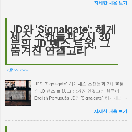
자세한 내용 보기
이름이 왜 다시 사람들의 입에 오르내리는 걸까
요? 표면적으로는 마고 로비가 제작하고 주연을
맡은 새로운 <폭풍의 언덕> 영화의 캐스팅 논란
이 그 시작입니다. 하지만 그 이면에는 '연기'라
JD와 'Signalgate': 헤게
는 예술에 대한 깊은 갈망과, 완벽주의를 향한
세스 스캔들과 2시 30
끊임없는 열망이 숨겨져 있습니다. Photo by
분의 JD 밴스 트윗, 그
Plufow Le Studio on Unsplash 폭풍의 언덕, 그
숨겨진 연결고리
리고 캐스팅 논쟁의 불씨 최근 몇 주 동안 영화
계는 마고 로비의 <폭풍의 언덕> 리메이크 소식
으로 뜨거웠습니다. 특히, 제이콥 엘로디가 히스
12월 06, 2025
클리프 역을 맡는다는 소식에 많은 팬들이 환호
하는 동시에 우려를 표했습니다. 일부에서는 엘
JD와 'Signalgate': 헤게세스 스캔들과 2시 30분
로디의 이미지가 원작 속 히스클리프와는 다소
의 JD 밴스 트윗, 그 숨겨진 연결고리 한국어
거리가 있다는 의견을 제시하며 캐스팅에 대한
English Português JD와 'Signalgate': 헤게세스
논쟁이 불붙었습니다. 마고 로비는 캐스팅에 대
스캔들과 2시 30분의 JD 밴스 트윗, 그 숨겨진
한 비판에 대해 "기다려 보세요. 믿으세요. 분명
자세한 내용 보기
연결고리 오늘의 구글 트렌드 인기 검색어 'jd'는
만족하실 겁니다"라며 자신감을 드러냈지만, 논
단순히 두 글자의 약자가 아닙니다. 최근 미국
란은 쉽게 가라앉지 않았습니다. 최대100%세일
정치권과 미디어에서 뜨거운 감자로 떠오른
오늘의 특가 이러한 캐스팅 논쟁은 단순히 배우