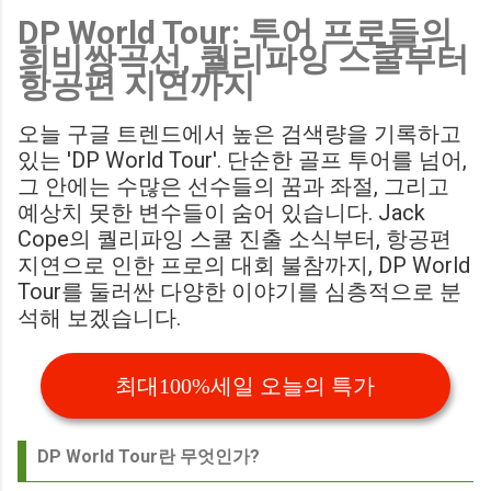
DP World Tour: 투어 프로들의
Birmingham City LIVE Score Updates in EFL Championship
희비쌍곡선, 퀄리파잉 스쿨부터
Match : 경기 당일 실시간 스코어 업데이트를 제공하는 뉴스로,
항공편 지연까지
팬들의 높은 관심도를 반영합니다. Chris Davies: Birmingham
City boss says his side have to try to "be themselves" away
오늘 구글 트렌드에서 높은 검색량을 기록하고
from home : 버밍엄 시티의 크리스 데이비스 감독은 원정 경기
있는 'DP World Tour'. 단순한 골프 투어를 넘어,
에서 팀 고유의 색깔을 유지하는 것이 중요하다고 강조했습니
그 안에는 수많은 선수들의 꿈과 좌절, 그리고
다. ...
예상치 못한 변수들이 숨어 있습니다. Jack
Cope의 퀄리파잉 스쿨 진출 소식부터, 항공편
지연으로 인한 프로의 대회 불참까지, DP World
Tour를 둘러싼 다양한 이야기를 심층적으로 분
석해 보겠습니다.
최대100%세일 오늘의 특가
DP World Tour란 무엇인가?