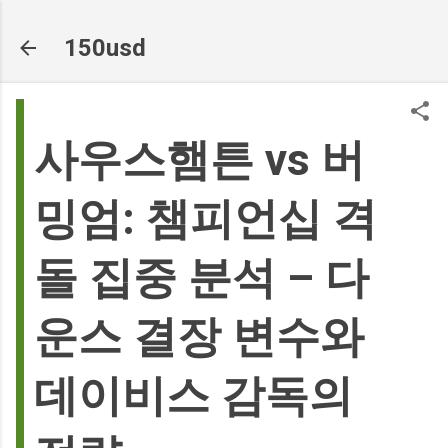
기본 콘텐츠로 건너뛰기
150usd
사우스햄튼 vs 버
밍엄: 챔피언십 격
돌 집중 분석 – 다
운스 결장 변수와
데이비스 감독의