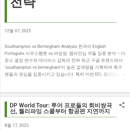
전략
12월 07, 2025
Southampton vs Birmingham Analysis 한국어 English
Português 사우스햄튼 vs 버밍엄: 챔피언십 격돌 집중 분석 – 다
운스 결장 변수와 데이비스 감독의 전략 최근 구글 트렌드에서
'southampton vs birmingham'이 높은 검색량을 기록하며 축구
팬들의 관심을 집중시키고 있습니다. 특히 이번 EFL 챔피언십
경기는 단순히 두 팀의 대결을 넘어, 여러 가지 흥미로운 요소들
이 얽혀 있어 더욱 뜨거운 관심을 받고 있습니다. 주요 뉴스 분
석: 핵심 쟁점 파악 이번 경기와 관련된 주요 뉴스를 살펴보면
다음과 같습니다. The 9 players set to miss Southampton v
DP World Tour: 투어 프로들의 희비쌍곡
Birmingham City ft £7m striker Damion Downs : 사우스햄튼과
선, 퀄리파잉 스쿨부터 항공편 지연까지
버밍엄 시티 경기에서 총 9명의 선수가 결장할 예정이며, 특히
700만 파운드 스트라이커 데미언 다운스의 결장은 사우스햄튼
8월 17, 2025
에게 큰 타격이 될 것으로 보입니다. Southampton vs