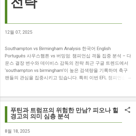
전략
12월 07, 2025
Southampton vs Birmingham Analysis 한국어 English
Português 사우스햄튼 vs 버밍엄: 챔피언십 격돌 집중 분석 – 다
운스 결장 변수와 데이비스 감독의 전략 최근 구글 트렌드에서
'southampton vs birmingham'이 높은 검색량을 기록하며 축구
팬들의 관심을 집중시키고 있습니다. 특히 이번 EFL 챔피언십
경기는 단순히 두 팀의 대결을 넘어, 여러 가지 흥미로운 요소들
이 얽혀 있어 더욱 뜨거운 관심을 받고 있습니다. 주요 뉴스 분
석: 핵심 쟁점 파악 이번 경기와 관련된 주요 뉴스를 살펴보면
다음과 같습니다. The 9 players set to miss Southampton v
푸틴과 트럼프의 위험한 만남? 피오나 힐
Birmingham City ft £7m striker Damion Downs : 사우스햄튼과
경고의 의미 심층 분석
버밍엄 시티 경기에서 총 9명의 선수가 결장할 예정이며, 특히
700만 파운드 스트라이커 데미언 다운스의 결장은 사우스햄튼
8월 18, 2025
에게 큰 타격이 될 것으로 보입니다. Southampton vs