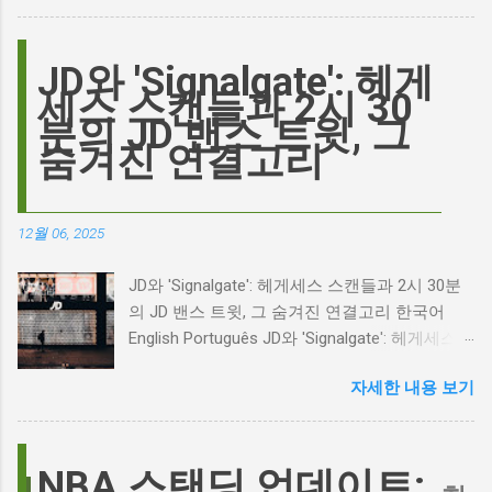
요? 표면적으로는 마고 로비가 제작하고 주연을
맡은 새로운 <폭풍의 언덕> 영화의 캐스팅 논란
이 그 시작입니다. 하지만 그 이면에는 '연기'라
JD와 'Signalgate': 헤게
는 예술에 대한 깊은 갈망과, 완벽주의를 향한
세스 스캔들과 2시 30
끊임없는 열망이 숨겨져 있습니다. Photo by
분의 JD 밴스 트윗, 그
Plufow Le Studio on Unsplash 폭풍의 언덕, 그
숨겨진 연결고리
리고 캐스팅 논쟁의 불씨 최근 몇 주 동안 영화
계는 마고 로비의 <폭풍의 언덕> 리메이크 소식
으로 뜨거웠습니다. 특히, 제이콥 엘로디가 히스
12월 06, 2025
클리프 역을 맡는다는 소식에 많은 팬들이 환호
하는 동시에 우려를 표했습니다. 일부에서는 엘
JD와 'Signalgate': 헤게세스 스캔들과 2시 30분
로디의 이미지가 원작 속 히스클리프와는 다소
의 JD 밴스 트윗, 그 숨겨진 연결고리 한국어
거리가 있다는 의견을 제시하며 캐스팅에 대한
English Português JD와 'Signalgate': 헤게세스
논쟁이 불붙었습니다. 마고 로비는 캐스팅에 대
스캔들과 2시 30분의 JD 밴스 트윗, 그 숨겨진
한 비판에 대해 "기다려 보세요. 믿으세요. 분명
자세한 내용 보기
연결고리 오늘의 구글 트렌드 인기 검색어 'jd'는
만족하실 겁니다"라며 자신감을 드러냈지만, 논
단순히 두 글자의 약자가 아닙니다. 최근 미국
란은 쉽게 가라앉지 않았습니다. 최대100%세일
정치권과 미디어에서 뜨거운 감자로 떠오른
오늘의 특가 이러한 캐스팅 논쟁은 단순히 배우
'Signalgate' 스캔들과 깊숙이 연결되어 있습니
NBA 스탠딩 업데이트:
의 이미지가 원작과 부합하는지 여부를 넘어, 우