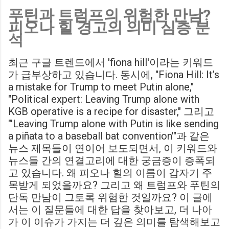
푸틴과 트럼프의 위험한 만남?
Birmingham City LIVE Score Updates in EFL Championship
피오나 힐 경고의 의미 심층 분
Match : 경기 당일 실시간 스코어 업데이트를 제공하는 뉴스로,
석
팬들의 높은 관심도를 반영합니다. Chris Davies: Birmingham
City boss says his side have to try to "be themselves" away
최근 구글 트렌드에서 'fiona hill'이라는 키워드
from home : 버밍엄 시티의 크리스 데이비스 감독은 원정 경기
가 급부상하고 있습니다. 동시에, "Fiona Hill: It’s
에서 팀 고유의 색깔을 유지하는 것이 중요하다고 강조했습니
a mistake for Trump to meet Putin alone,"
다. ...
"Political expert: Leaving Trump alone with
KGB operative is a recipe for disaster," 그리고
"'Leaving Trump alone with Putin is like sending
a piñata to a baseball bat convention'"과 같은
뉴스 제목들이 연이어 보도되면서, 이 키워드와
뉴스들 간의 연결고리에 대한 궁금증이 증폭되
고 있습니다. 왜 피오나 힐의 이름이 갑자기 주
목받게 되었을까요? 그리고 왜 트럼프와 푸틴의
단독 만남이 그토록 위험한 것일까요? 이 글에
서는 이 질문들에 대한 답을 찾아보고, 더 나아
가 이 이슈가 가지는 더 깊은 의미를 탐색해보고