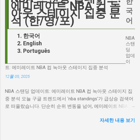
한
다. 폭스뉴스 진행자 피트 헤게세스(Pete
에미레이트 NBA 컵 녹
리가 '히스클리프'라는 인물에게 기대하는 바가
Hegseth)를 중심으로 벌어진 이 스캔들은 예상
국
아웃 스테이지 집중 분
무엇인지, 그리고 배우가 그 기대를 어떻게 충족
치 못한 인물, JD 밴스(JD Vance)의 이름까지 소
석 (한/영/포)
어
시킬 수 있는지에 대한 근본적인 질문을 던집니
환하며 파장을 일으키고 있습니다. 왜 'jd'가 갑자
다. 다니엘 데이 루이스, '진정성'의 대명사 이 지
기 트렌드가 되었을까요? 그리고 이 모든 사건
한국어
점에서 다니엘 데이 루이스의 이름이 등장하는
NBA
들이 어떻게 얽혀있는 것일까요? 최대100%세일
English
것은 결코 우연이 아닙니다. 그는 '메소드 연
스탠
오늘의 특가 'Signalgate' 스캔들: 피트 헤게세스
딩
Português
기'의 극한을 보여주는 배우로서, 맡는 역할마다
의 그림자 먼저 'Signalgate' 스캔들의 핵심 인물
업데
완벽하게 몰입하여 실제 인물과 구분이 어려울
인 피트 헤게세스부터 살펴봐야 합니다. 최근 공
이
정도의 연기를 선보였습니다. <나의 왼발>에서
트: 에미레이트 NBA 컵 녹아웃 스테이지 집중 분석
개된 국방부 감사 보고서에 따르면, 헤게세스는
는 뇌성마비 장애인으로, <데어 윌 비 블러드>에
개인적인 용도로 군용 신호 장비를 부적절하게
12월 05, 2025
서는 탐욕스...
사용한 혐의를 받고 있습니다. 보고서는 헤게세
NBA 스탠딩 업데이트: 에미레이트 NBA 컵 녹아웃 스테이지 집
스의 행위가 윤리적으로 심각한 문제를 야기하
중 분석 오늘 구글 트렌드에서 'nba standings'가 급상승 검색어
며, 군의 명예를 훼손할 수 있다고 지적합니다.
로 떠올랐습니다. 단순히 순위 변동을 넘어, 에미레이트 NBA 컵
Photo by Samuel Regan-Asante on Unsplash
의 녹아웃 스테이지 진출 팀 확정과 맞물려 더욱 뜨거운 관심을
JD 밴스의 심야 트윗: 스캔들의 또 다른 불씨 문
자세한 내용 보기
받고 있습니다. 이번 포스팅에서는 NBA 컵 녹아웃 스테이지 관
제는 여기서 끝나지 않았습니다. 스캔들이 터진
련 주요 뉴스를 분석하고, 현재 NBA 판도를 짚어보겠습니다. 에
직후, JD 밴스가 새벽 2시 30분에 헤게세스의
미레이트 NBA 컵 녹아웃 스테이지: 놓쳐서는 안 될 빅 매치들
'Signalgate' 그룹에 문자를 보낸 사실이 드러나