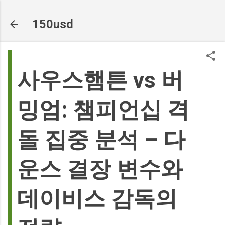
기본 콘텐츠로 건너뛰기
150usd
사우스햄튼 vs 버
밍엄: 챔피언십 격
돌 집중 분석 – 다
운스 결장 변수와
데이비스 감독의