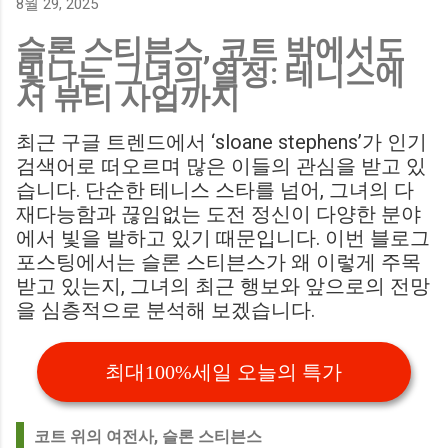
8월 29, 2025
에게 큰 타격이 될 것으로 보입니다. Southampton vs
슬론 스티븐스, 코트 밖에서도
Birmingham City LIVE Score Updates in EFL Championship
빛나는 그녀의 열정: 테니스에
Match : 경기 당일 실시간 스코어 업데이트를 제공하는 뉴스로,
서 뷰티 사업까지
팬들의 높은 관심도를 반영합니다. Chris Davies: Birmingham
City boss says his side have to try to "be themselves" away
최근 구글 트렌드에서 ‘sloane stephens’가 인기
from home : 버밍엄 시티의 크리스 데이비스 감독은 원정 경기
검색어로 떠오르며 많은 이들의 관심을 받고 있
에서 팀 고유의 색깔을 유지하는 것이 중요하다고 강조했습니
습니다. 단순한 테니스 스타를 넘어, 그녀의 다
다. ...
재다능함과 끊임없는 도전 정신이 다양한 분야
에서 빛을 발하고 있기 때문입니다. 이번 블로그
포스팅에서는 슬론 스티븐스가 왜 이렇게 주목
받고 있는지, 그녀의 최근 행보와 앞으로의 전망
을 심층적으로 분석해 보겠습니다.
최대100%세일 오늘의 특가
코트 위의 여전사, 슬론 스티븐스