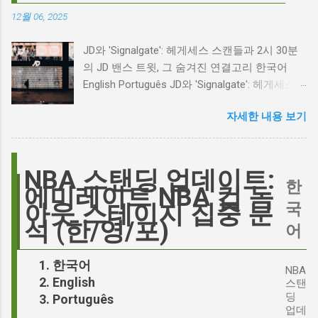
으로 뜨거웠습니다. 특히, 제이콥 엘로디가 히스
12월 06, 2025
클리프 역을 맡는다는 소식에 많은 팬들이 환호
하는 동시에 우려를 표했습니다. 일부에서는 엘
JD와 'Signalgate': 헤게세스 스캔들과 2시 30분
로디의 이미지가 원작 속 히스클리프와는 다소
의 JD 밴스 트윗, 그 숨겨진 연결고리 한국어
거리가 있다는 의견을 제시하며 캐스팅에 대한
English Português JD와 'Signalgate': 헤게세스
논쟁이 불붙었습니다. 마고 로비는 캐스팅에 대
스캔들과 2시 30분의 JD 밴스 트윗, 그 숨겨진
한 비판에 대해 "기다려 보세요. 믿으세요. 분명
자세한 내용 보기
연결고리 오늘의 구글 트렌드 인기 검색어 'jd'는
만족하실 겁니다"라며 자신감을 드러냈지만, 논
단순히 두 글자의 약자가 아닙니다. 최근 미국
란은 쉽게 가라앉지 않았습니다. 최대100%세일
정치권과 미디어에서 뜨거운 감자로 떠오른
오늘의 특가 이러한 캐스팅 논쟁은 단순히 배우
'Signalgate' 스캔들과 깊숙이 연결되어 있습니
NBA 스탠딩 업데이트:
의 이미지가 원작과 부합하는지 여부를 넘어, 우
한
다. 폭스뉴스 진행자 피트 헤게세스(Pete
에미레이트 NBA 컵 녹
리가 '히스클리프'라는 인물에게 기대하는 바가
Hegseth)를 중심으로 벌어진 이 스캔들은 예상
국
아웃 스테이지 집중 분
무엇인지, 그리고 배우가 그 기대를 어떻게 충족
치 못한 인물, JD 밴스(JD Vance)의 이름까지 소
석 (한/영/포)
어
시킬 수 있는지에 대한 근본적인 질문을 던집니
환하며 파장을 일으키고 있습니다. 왜 'jd'가 갑자
다. 다니엘 데이 루이스, '진정성'의 대명사 이 지
기 트렌드가 되었을까요? 그리고 이 모든 사건
한국어
점에서 다니엘 데이 루이스의 이름이 등장하는
NBA
들이 어떻게 얽혀있는 것일까요? 최대100%세일
English
것은 결코 우연이 아닙니다. 그는 '메소드 연
스탠
오늘의 특가 'Signalgate' 스캔들: 피트 헤게세스
딩
Português
기'의 극한을 보여주는 배우로서, 맡는 역할마다
의 그림자 먼저 'Signalgate' 스캔들의 핵심 인물
업데
완벽하게 몰입하여 실제 인물과 구분이 어려울