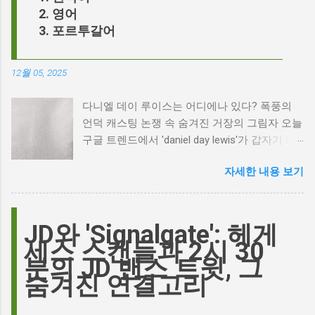
영어
포르투갈어
12월 05, 2025
다니엘 데이 루이스는 어디에나 있다? 폭풍의
언덕 캐스팅 논쟁 속 숨겨진 거장의 그림자 오늘
구글 트렌드에서 'daniel day lewis'가 갑자기 떠
오른 이유는 무엇일까요? 은퇴한 연기 거장의
자세한 내용 보기
이름이 왜 다시 사람들의 입에 오르내리는 걸까
요? 표면적으로는 마고 로비가 제작하고 주연을
맡은 새로운 <폭풍의 언덕> 영화의 캐스팅 논란
이 그 시작입니다. 하지만 그 이면에는 '연기'라
JD와 'Signalgate': 헤게
는 예술에 대한 깊은 갈망과, 완벽주의를 향한
세스 스캔들과 2시 30
끊임없는 열망이 숨겨져 있습니다. Photo by
분의 JD 밴스 트윗, 그
Plufow Le Studio on Unsplash 폭풍의 언덕, 그
숨겨진 연결고리
리고 캐스팅 논쟁의 불씨 최근 몇 주 동안 영화
계는 마고 로비의 <폭풍의 언덕> 리메이크 소식