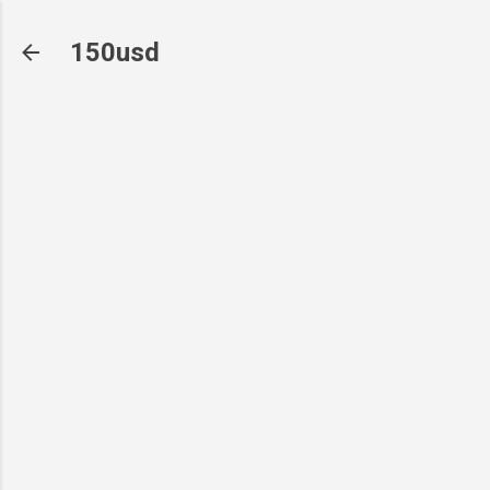
기본 콘텐츠로 건너뛰기
150usd