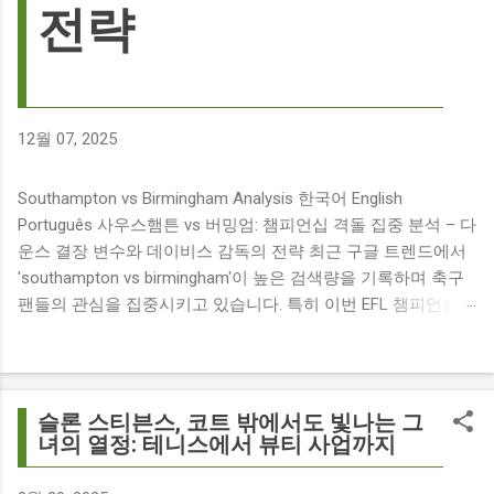
전략
12월 07, 2025
Southampton vs Birmingham Analysis 한국어 English
Português 사우스햄튼 vs 버밍엄: 챔피언십 격돌 집중 분석 – 다
운스 결장 변수와 데이비스 감독의 전략 최근 구글 트렌드에서
'southampton vs birmingham'이 높은 검색량을 기록하며 축구
팬들의 관심을 집중시키고 있습니다. 특히 이번 EFL 챔피언십
경기는 단순히 두 팀의 대결을 넘어, 여러 가지 흥미로운 요소들
이 얽혀 있어 더욱 뜨거운 관심을 받고 있습니다. 주요 뉴스 분
석: 핵심 쟁점 파악 이번 경기와 관련된 주요 뉴스를 살펴보면
다음과 같습니다. The 9 players set to miss Southampton v
슬론 스티븐스, 코트 밖에서도 빛나는 그
Birmingham City ft £7m striker Damion Downs : 사우스햄튼과
녀의 열정: 테니스에서 뷰티 사업까지
버밍엄 시티 경기에서 총 9명의 선수가 결장할 예정이며, 특히
700만 파운드 스트라이커 데미언 다운스의 결장은 사우스햄튼