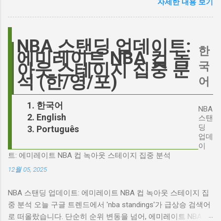
자세한 내용 보기
연결고리 오늘의 구글 트렌드 인기 검색어 'jd'는
만족하실 겁니다"라며 자신감을 드러냈지만, 논
단순히 두 글자의 약자가 아닙니다. 최근 미국
란은 쉽게 가라앉지 않았습니다. 최대100%세일
정치권과 미디어에서 뜨거운 감자로 떠오른
오늘의 특가 이러한 캐스팅 논쟁은 단순히 배우
'Signalgate' 스캔들과 깊숙이 연결되어 있습니
NBA 스탠딩 업데이트:
의 이미지가 원작과 부합하는지 여부를 넘어, 우
한
다. 폭스뉴스 진행자 피트 헤게세스(Pete
에미레이트 NBA 컵 녹
리가 '히스클리프'라는 인물에게 기대하는 바가
Hegseth)를 중심으로 벌어진 이 스캔들은 예상
국
아웃 스테이지 집중 분
무엇인지, 그리고 배우가 그 기대를 어떻게 충족
치 못한 인물, JD 밴스(JD Vance)의 이름까지 소
석 (한/영/포)
어
시킬 수 있는지에 대한 근본적인 질문을 던집니
환하며 파장을 일으키고 있습니다. 왜 'jd'가 갑자
다. 다니엘 데이 루이스, '진정성'의 대명사 이 지
기 트렌드가 되었을까요? 그리고 이 모든 사건
한국어
점에서 다니엘 데이 루이스의 이름이 등장하는
NBA
들이 어떻게 얽혀있는 것일까요? 최대100%세일
English
것은 결코 우연이 아닙니다. 그는 '메소드 연
스탠
오늘의 특가 'Signalgate' 스캔들: 피트 헤게세스
딩
Português
기'의 극한을 보여주는 배우로서, 맡는 역할마다
의 그림자 먼저 'Signalgate' 스캔들의 핵심 인물
업데
완벽하게 몰입하여 실제 인물과 구분이 어려울
인 피트 헤게세스부터 살펴봐야 합니다. 최근 공
이
정도의 연기를 선보였습니다. <나의 왼발>에서
트: 에미레이트 NBA 컵 녹아웃 스테이지 집중 분석
개된 국방부 감사 보고서에 따르면, 헤게세스는
는 뇌성마비 장애인으로, <데어 윌 비 블러드>에
개인적인 용도로 군용 신호 장비를 부적절하게
12월 05, 2025
서는 탐욕스...
사용한 혐의를 받고 있습니다. 보고서는 헤게세
NBA 스탠딩 업데이트: 에미레이트 NBA 컵 녹아웃 스테이지 집
스의 행위가 윤리적으로 심각한 문제를 야기하
중 분석 오늘 구글 트렌드에서 'nba standings'가 급상승 검색어
며, 군의 명예를 훼손할 수 있다고 지적합니다.
로 떠올랐습니다. 단순히 순위 변동을 넘어, 에미레이트 NBA 컵
Photo by Samuel Regan-Asante on Unsplash