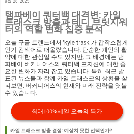
8월 26, 2025
Birmingham City LIVE Score Updates in EFL Championship
탬파베이 쿼터백 대격변: 카일
Match : 경기 당일 실시간 스코어 업데이트를 제공하는 뉴스로,
트래스크 방출과 테디 브릿지워
팬들의 높은 관심도를 반영합니다. Chris Davies: Birmingham
터의 역할 변화 집중 분석
City boss says his side have to try to "be themselves" away
from home : 버밍엄 시티의 크리스 데이비스 감독은 원정 경기
오늘 구글 트렌드에서 'kyle trask'가 갑작스럽게
에서 팀 고유의 색깔을 유지하는 것이 중요하다고 강조했습니
인기 검색어로 떠올랐습니다. 단순한 개인의 활
다. ...
약에 대한 관심일 수도 있지만, 그 배경에는 탬
파베이 버커니어스의 쿼터백 포지션에 대한 중
요한 변화가 자리 잡고 있습니다. 특히 최근 발
표된 뉴스들과 함께 카일 트래스크의 상황을 살
펴보면, 버커니어스의 현재와 미래 전략을 엿볼
수 있습니다.
최대100%세일 오늘의 특가
카일 트래스크 방출 결정: 예상치 못한 선택인가?