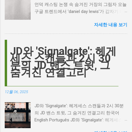
언덕 캐스팅 논쟁 속 숨겨진 거장의 그림자 오늘
구글 트렌드에서 'daniel day lewis'가 갑자기 떠
오른 이유는 무엇일까요? 은퇴한 연기 거장의
자세한 내용 보기
이름이 왜 다시 사람들의 입에 오르내리는 걸까
요? 표면적으로는 마고 로비가 제작하고 주연을
맡은 새로운 <폭풍의 언덕> 영화의 캐스팅 논란
이 그 시작입니다. 하지만 그 이면에는 '연기'라
JD와 'Signalgate': 헤게
는 예술에 대한 깊은 갈망과, 완벽주의를 향한
세스 스캔들과 2시 30
끊임없는 열망이 숨겨져 있습니다. Photo by
분의 JD 밴스 트윗, 그
Plufow Le Studio on Unsplash 폭풍의 언덕, 그
숨겨진 연결고리
리고 캐스팅 논쟁의 불씨 최근 몇 주 동안 영화
계는 마고 로비의 <폭풍의 언덕> 리메이크 소식
으로 뜨거웠습니다. 특히, 제이콥 엘로디가 히스
12월 06, 2025
클리프 역을 맡는다는 소식에 많은 팬들이 환호
하는 동시에 우려를 표했습니다. 일부에서는 엘
JD와 'Signalgate': 헤게세스 스캔들과 2시 30분
로디의 이미지가 원작 속 히스클리프와는 다소
의 JD 밴스 트윗, 그 숨겨진 연결고리 한국어
거리가 있다는 의견을 제시하며 캐스팅에 대한
English Português JD와 'Signalgate': 헤게세스
논쟁이 불붙었습니다. 마고 로비는 캐스팅에 대
스캔들과 2시 30분의 JD 밴스 트윗, 그 숨겨진
한 비판에 대해 "기다려 보세요. 믿으세요. 분명