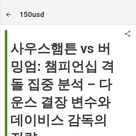
기본 콘텐츠로 건너뛰기
150usd
사우스햄튼 vs 버
밍엄: 챔피언십 격
돌 집중 분석 – 다
운스 결장 변수와
데이비스 감독의