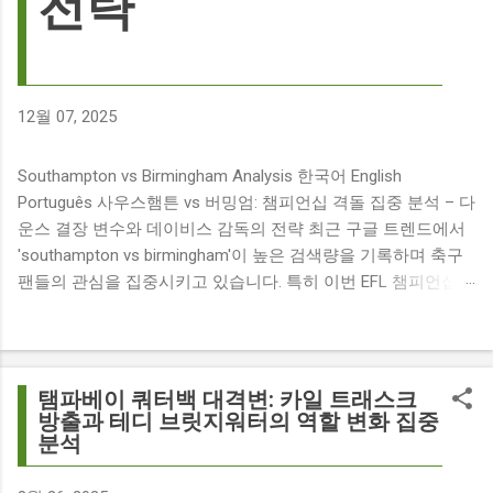
전략
12월 07, 2025
Southampton vs Birmingham Analysis 한국어 English
Português 사우스햄튼 vs 버밍엄: 챔피언십 격돌 집중 분석 – 다
운스 결장 변수와 데이비스 감독의 전략 최근 구글 트렌드에서
'southampton vs birmingham'이 높은 검색량을 기록하며 축구
팬들의 관심을 집중시키고 있습니다. 특히 이번 EFL 챔피언십
경기는 단순히 두 팀의 대결을 넘어, 여러 가지 흥미로운 요소들
이 얽혀 있어 더욱 뜨거운 관심을 받고 있습니다. 주요 뉴스 분
석: 핵심 쟁점 파악 이번 경기와 관련된 주요 뉴스를 살펴보면
다음과 같습니다. The 9 players set to miss Southampton v
탬파베이 쿼터백 대격변: 카일 트래스크
Birmingham City ft £7m striker Damion Downs : 사우스햄튼과
방출과 테디 브릿지워터의 역할 변화 집중
분석
버밍엄 시티 경기에서 총 9명의 선수가 결장할 예정이며, 특히
700만 파운드 스트라이커 데미언 다운스의 결장은 사우스햄튼
에게 큰 타격이 될 것으로 보입니다. Southampton vs