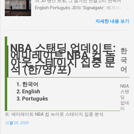
의 JD 밴스 트윗, 그 숨겨진 연결고리 한국어
거리가 있다는 의견을 제시하며 캐스팅에 대한
English Português JD와 'Signalgate': 헤게세스
논쟁이 불붙었습니다. 마고 로비는 캐스팅에 대
스캔들과 2시 30분의 JD 밴스 트윗, 그 숨겨진
한 비판에 대해 "기다려 보세요. 믿으세요. 분명
자세한 내용 보기
연결고리 오늘의 구글 트렌드 인기 검색어 'jd'는
만족하실 겁니다"라며 자신감을 드러냈지만, 논
단순히 두 글자의 약자가 아닙니다. 최근 미국
란은 쉽게 가라앉지 않았습니다. 최대100%세일
정치권과 미디어에서 뜨거운 감자로 떠오른
오늘의 특가 이러한 캐스팅 논쟁은 단순히 배우
'Signalgate' 스캔들과 깊숙이 연결되어 있습니
NBA 스탠딩 업데이트:
의 이미지가 원작과 부합하는지 여부를 넘어, 우
한
다. 폭스뉴스 진행자 피트 헤게세스(Pete
에미레이트 NBA 컵 녹
리가 '히스클리프'라는 인물에게 기대하는 바가
Hegseth)를 중심으로 벌어진 이 스캔들은 예상
국
아웃 스테이지 집중 분
무엇인지, 그리고 배우가 그 기대를 어떻게 충족
치 못한 인물, JD 밴스(JD Vance)의 이름까지 소
석 (한/영/포)
어
시킬 수 있는지에 대한 근본적인 질문을 던집니
환하며 파장을 일으키고 있습니다. 왜 'jd'가 갑자
다. 다니엘 데이 루이스, '진정성'의 대명사 이 지
기 트렌드가 되었을까요? 그리고 이 모든 사건
한국어
점에서 다니엘 데이 루이스의 이름이 등장하는
NBA
들이 어떻게 얽혀있는 것일까요? 최대100%세일
English
것은 결코 우연이 아닙니다. 그는 '메소드 연
스탠
오늘의 특가 'Signalgate' 스캔들: 피트 헤게세스
딩
Português
기'의 극한을 보여주는 배우로서, 맡는 역할마다
의 그림자 먼저 'Signalgate' 스캔들의 핵심 인물
업데
완벽하게 몰입하여 실제 인물과 구분이 어려울
인 피트 헤게세스부터 살펴봐야 합니다. 최근 공
이
정도의 연기를 선보였습니다. <나의 왼발>에서
트: 에미레이트 NBA 컵 녹아웃 스테이지 집중 분석
개된 국방부 감사 보고서에 따르면, 헤게세스는
는 뇌성마비 장애인으로, <데어 윌 비 블러드>에
개인적인 용도로 군용 신호 장비를 부적절하게
12월 05, 2025
서는 탐욕스...
사용한 혐의를 받고 있습니다. 보고서는 헤게세