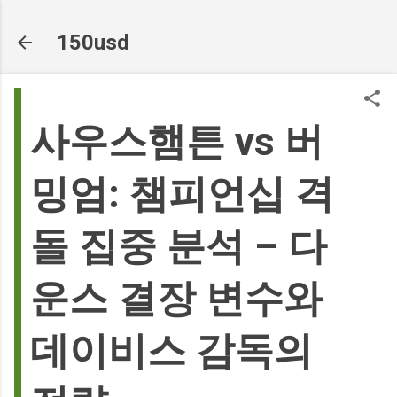
기본 콘텐츠로 건너뛰기
150usd
사우스햄튼 vs 버
밍엄: 챔피언십 격
돌 집중 분석 – 다
운스 결장 변수와
데이비스 감독의