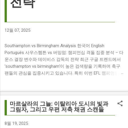
전략
12월 07, 2025
Southampton vs Birmingham Analysis 한국어 English
Português 사우스햄튼 vs 버밍엄: 챔피언십 격돌 집중 분석 – 다
운스 결장 변수와 데이비스 감독의 전략 최근 구글 트렌드에서
'southampton vs birmingham'이 높은 검색량을 기록하며 축구
팬들의 관심을 집중시키고 있습니다. 특히 이번 EFL 챔피언십
경기는 단순히 두 팀의 대결을 넘어, 여러 가지 흥미로운 요소들
이 얽혀 있어 더욱 뜨거운 관심을 받고 있습니다. 주요 뉴스 분
석: 핵심 쟁점 파악 이번 경기와 관련된 주요 뉴스를 살펴보면
다음과 같습니다. The 9 players set to miss Southampton v
마르살라의 그늘: 이탈리아 도시의 빛과
Birmingham City ft £7m striker Damion Downs : 사우스햄튼과
그림자, 그리고 우편 저축 채권 스캔들
버밍엄 시티 경기에서 총 9명의 선수가 결장할 예정이며, 특히
700만 파운드 스트라이커 데미언 다운스의 결장은 사우스햄튼
8월 19, 2025
에게 큰 타격이 될 것으로 보입니다. Southampton vs