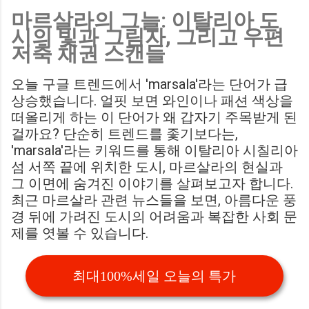
마르살라의 그늘: 이탈리아 도
Birmingham City LIVE Score Updates in EFL Championship
시의 빛과 그림자, 그리고 우편
Match : 경기 당일 실시간 스코어 업데이트를 제공하는 뉴스로,
저축 채권 스캔들
팬들의 높은 관심도를 반영합니다. Chris Davies: Birmingham
City boss says his side have to try to "be themselves" away
오늘 구글 트렌드에서 'marsala'라는 단어가 급
from home : 버밍엄 시티의 크리스 데이비스 감독은 원정 경기
상승했습니다. 얼핏 보면 와인이나 패션 색상을
에서 팀 고유의 색깔을 유지하는 것이 중요하다고 강조했습니
떠올리게 하는 이 단어가 왜 갑자기 주목받게 된
다. ...
걸까요? 단순히 트렌드를 좇기보다는,
'marsala'라는 키워드를 통해 이탈리아 시칠리아
섬 서쪽 끝에 위치한 도시, 마르살라의 현실과
그 이면에 숨겨진 이야기를 살펴보고자 합니다.
최근 마르살라 관련 뉴스들을 보면, 아름다운 풍
경 뒤에 가려진 도시의 어려움과 복잡한 사회 문
제를 엿볼 수 있습니다.
최대100%세일 오늘의 특가