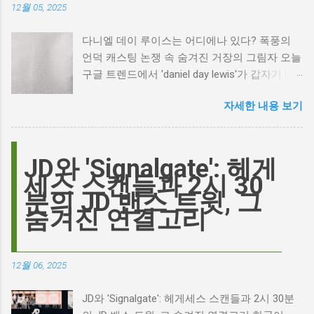
12월 05, 2025
다니엘 데이 루이스는 어디에나 있다? 폭풍의
언덕 캐스팅 논쟁 속 숨겨진 거장의 그림자 오늘
구글 트렌드에서 'daniel day lewis'가 갑자기 떠
오른 이유는 무엇일까요? 은퇴한 연기 거장의
자세한 내용 보기
이름이 왜 다시 사람들의 입에 오르내리는 걸까
요? 표면적으로는 마고 로비가 제작하고 주연을
맡은 새로운 <폭풍의 언덕> 영화의 캐스팅 논란
이 그 시작입니다. 하지만 그 이면에는 '연기'라
JD와 'Signalgate': 헤게
는 예술에 대한 깊은 갈망과, 완벽주의를 향한
세스 스캔들과 2시 30
끊임없는 열망이 숨겨져 있습니다. Photo by
분의 JD 밴스 트윗, 그
Plufow Le Studio on Unsplash 폭풍의 언덕, 그
숨겨진 연결고리
리고 캐스팅 논쟁의 불씨 최근 몇 주 동안 영화
계는 마고 로비의 <폭풍의 언덕> 리메이크 소식
으로 뜨거웠습니다. 특히, 제이콥 엘로디가 히스
12월 06, 2025
클리프 역을 맡는다는 소식에 많은 팬들이 환호
하는 동시에 우려를 표했습니다. 일부에서는 엘
JD와 'Signalgate': 헤게세스 스캔들과 2시 30분
로디의 이미지가 원작 속 히스클리프와는 다소