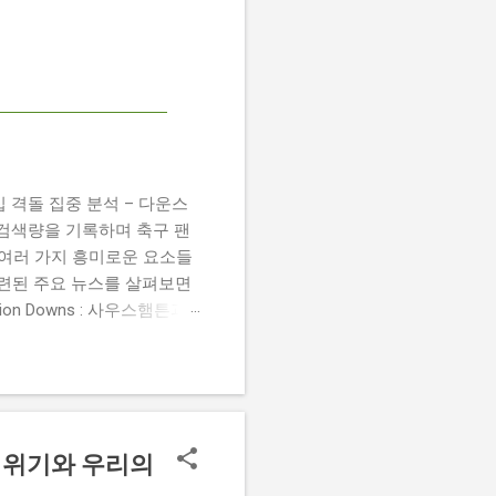
 챔피언십 격돌 집중 분석 – 다운스
높은 검색량을 기록하며 축구 팬
 여러 가지 흥미로운 요소들
관련된 주요 뉴스를 살펴보면
 Damion Downs : 사우스햄튼과
언 다운스의 결장은 사우스햄
L Championship Match :
 Birmingham City
 크리스 데이비스 감독은 원정 경기에서
의 위기와 우리의