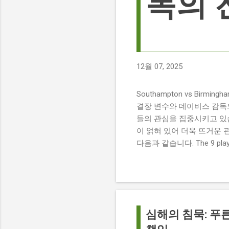
독의 
12월 07, 2025
Southampton vs Birmi
결장 변수와 데이비스 감독의 전
들의 관심을 집중시키고 있습
이 얽혀 있어 더욱 뜨거운 
다음과 같습니다. The 9 players
버밍엄 시티 경기에서 총 9
튼에게 큰 타격이 될 것으로 보입니다. 
경기 당일 실시간 스코어 업데이
boss says his side ha
팀 고유의 색깔을 유지하는 
심해의 침묵: 푸