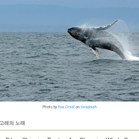
Photo by
Ilse Orsel
on
Unsplash
 고래의 노래