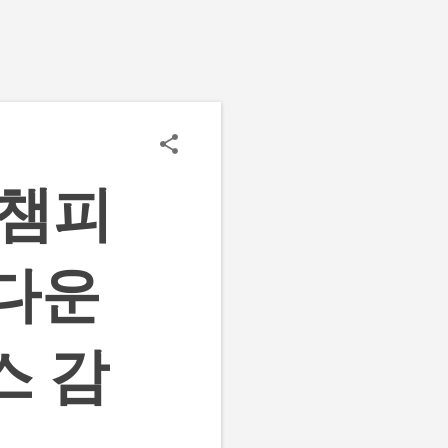
 챔피
 다운
스 감