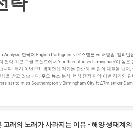
전략
ngham Analysis 한국어 English Português 사우스햄튼 vs 버밍엄:
략 최근 구글 트렌드에서 'southampton vs birmingham'이 
니다. 특히 이번 EFL 챔피언십 경기는 단순히 두 팀의 대결을 넘어,
관심을 받고 있습니다. 주요 뉴스 분석: 핵심 쟁점 파악 이번 경기와 
 set to miss Southampton v Birmingham City ft £7m striker
명의 선수가 결장할 예정이며, 특히 700만 파운드 스트라이커 데미
Southampton vs Birmingham City LIVE Score Updates in EF
트를 제공하는 뉴스로, 팬들의 높은 관심도를 반영합니다. Chris Davies:
ve to try to "be themselves" away from home : 버밍엄 시티의
것이 중요하다고 강조했습니다. ...
른 고래의 노래가 사라지는 이유 - 해양 생태계