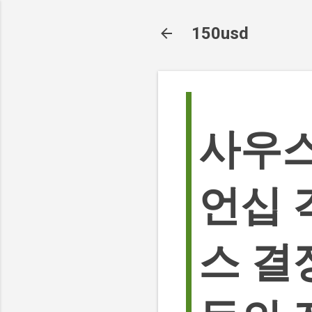
150usd
사우스
언십 
스 결