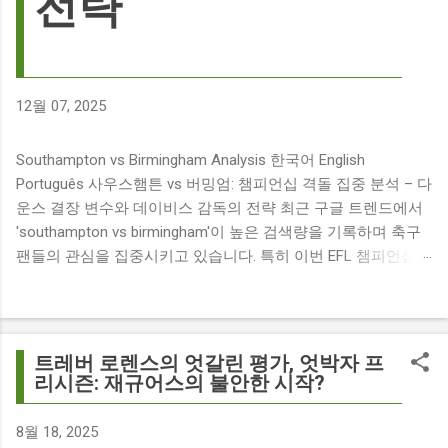
전략
12월 07, 2025
Southampton vs Birmingham Analysis 한국어 English
Português 사우스햄튼 vs 버밍엄: 챔피언십 격돌 집중 분석 – 다
운스 결장 변수와 데이비스 감독의 전략 최근 구글 트렌드에서
'southampton vs birmingham'이 높은 검색량을 기록하며 축구
팬들의 관심을 집중시키고 있습니다. 특히 이번 EFL 챔피언십
경기는 단순히 두 팀의 대결을 넘어, 여러 가지 흥미로운 요소들
이 얽혀 있어 더욱 뜨거운 관심을 받고 있습니다. 주요 뉴스 분
석: 핵심 쟁점 파악 이번 경기와 관련된 주요 뉴스를 살펴보면
다음과 같습니다. The 9 players set to miss Southampton v
트레버 로렌스의 엇갈린 평가, 엇박자 프
Birmingham City ft £7m striker Damion Downs : 사우스햄튼과
리시즌: 재규어스의 불안한 시작?
버밍엄 시티 경기에서 총 9명의 선수가 결장할 예정이며, 특히
700만 파운드 스트라이커 데미언 다운스의 결장은 사우스햄튼
8월 18, 2025
에게 큰 타격이 될 것으로 보입니다. Southampton vs