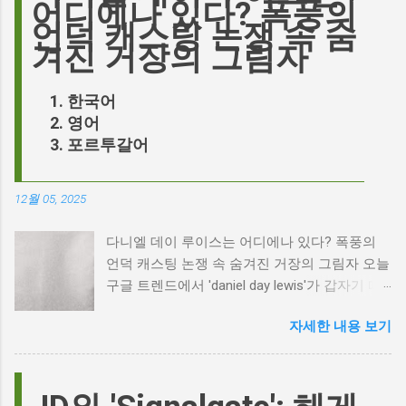
어디에나 있다? 폭풍의
언덕 캐스팅 논쟁 속 숨
겨진 거장의 그림자
한국어
영어
포르투갈어
12월 05, 2025
다니엘 데이 루이스는 어디에나 있다? 폭풍의
언덕 캐스팅 논쟁 속 숨겨진 거장의 그림자 오늘
구글 트렌드에서 'daniel day lewis'가 갑자기 떠
오른 이유는 무엇일까요? 은퇴한 연기 거장의
자세한 내용 보기
이름이 왜 다시 사람들의 입에 오르내리는 걸까
요? 표면적으로는 마고 로비가 제작하고 주연을
맡은 새로운 <폭풍의 언덕> 영화의 캐스팅 논란
이 그 시작입니다. 하지만 그 이면에는 '연기'라