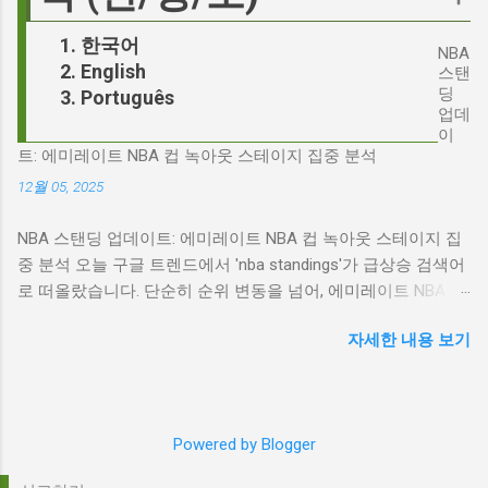
환하며 파장을 일으키고 있습니다. 왜 'jd'가 갑자
다. 다니엘 데이 루이스, '진정성'의 대명사 이 지
기 트렌드가 되었을까요? 그리고 이 모든 사건
한국어
점에서 다니엘 데이 루이스의 이름이 등장하는
NBA
들이 어떻게 얽혀있는 것일까요? 최대100%세일
English
것은 결코 우연이 아닙니다. 그는 '메소드 연
스탠
오늘의 특가 'Signalgate' 스캔들: 피트 헤게세스
딩
Português
기'의 극한을 보여주는 배우로서, 맡는 역할마다
의 그림자 먼저 'Signalgate' 스캔들의 핵심 인물
업데
완벽하게 몰입하여 실제 인물과 구분이 어려울
인 피트 헤게세스부터 살펴봐야 합니다. 최근 공
이
정도의 연기를 선보였습니다. <나의 왼발>에서
트: 에미레이트 NBA 컵 녹아웃 스테이지 집중 분석
개된 국방부 감사 보고서에 따르면, 헤게세스는
는 뇌성마비 장애인으로, <데어 윌 비 블러드>에
개인적인 용도로 군용 신호 장비를 부적절하게
12월 05, 2025
서는 탐욕스...
사용한 혐의를 받고 있습니다. 보고서는 헤게세
NBA 스탠딩 업데이트: 에미레이트 NBA 컵 녹아웃 스테이지 집
스의 행위가 윤리적으로 심각한 문제를 야기하
중 분석 오늘 구글 트렌드에서 'nba standings'가 급상승 검색어
며, 군의 명예를 훼손할 수 있다고 지적합니다.
로 떠올랐습니다. 단순히 순위 변동을 넘어, 에미레이트 NBA 컵
Photo by Samuel Regan-Asante on Unsplash
의 녹아웃 스테이지 진출 팀 확정과 맞물려 더욱 뜨거운 관심을
JD 밴스의 심야 트윗: 스캔들의 또 다른 불씨 문
자세한 내용 보기
받고 있습니다. 이번 포스팅에서는 NBA 컵 녹아웃 스테이지 관
제는 여기서 끝나지 않았습니다. 스캔들이 터진
련 주요 뉴스를 분석하고, 현재 NBA 판도를 짚어보겠습니다. 에
직후, JD 밴스가 새벽 2시 30분에 헤게세스의
미레이트 NBA 컵 녹아웃 스테이지: 놓쳐서는 안 될 빅 매치들
'Signalgate' 그룹에 문자를 보낸 사실이 드러나
최근 발표된 에미레이트 NBA 컵 녹아웃 스테이지 대진표는 팬
면서 논란은 더욱 증폭되었습니다. 벤스의 메시
Powered by Blogger
들의 기대감을 고조시키고 있습니다. "Emirates NBA Cup
지 내용은 정확히 알려지지 않았지만, 그의 ...
quarterfinals: What to know before single-elimination bracket