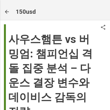
기본 콘텐츠로 건너뛰기
150usd
사우스햄튼 vs 버
밍엄: 챔피언십 격
돌 집중 분석 – 다
운스 결장 변수와
데이비스 감독의