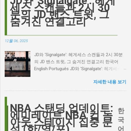
JD와 'Signalgate': 헤게
는 예술에 대한 깊은 갈망과, 완벽주의를 향한
세스 스캔들과 2시 30
끊임없는 열망이 숨겨져 있습니다. Photo by
분의 JD 밴스 트윗, 그
Plufow Le Studio on Unsplash 폭풍의 언덕, 그
숨겨진 연결고리
리고 캐스팅 논쟁의 불씨 최근 몇 주 동안 영화
계는 마고 로비의 <폭풍의 언덕> 리메이크 소식
으로 뜨거웠습니다. 특히, 제이콥 엘로디가 히스
12월 06, 2025
클리프 역을 맡는다는 소식에 많은 팬들이 환호
하는 동시에 우려를 표했습니다. 일부에서는 엘
JD와 'Signalgate': 헤게세스 스캔들과 2시 30분
로디의 이미지가 원작 속 히스클리프와는 다소
의 JD 밴스 트윗, 그 숨겨진 연결고리 한국어
거리가 있다는 의견을 제시하며 캐스팅에 대한
English Português JD와 'Signalgate': 헤게세스
논쟁이 불붙었습니다. 마고 로비는 캐스팅에 대
스캔들과 2시 30분의 JD 밴스 트윗, 그 숨겨진
한 비판에 대해 "기다려 보세요. 믿으세요. 분명
자세한 내용 보기
연결고리 오늘의 구글 트렌드 인기 검색어 'jd'는
만족하실 겁니다"라며 자신감을 드러냈지만, 논
단순히 두 글자의 약자가 아닙니다. 최근 미국
란은 쉽게 가라앉지 않았습니다. 최대100%세일
정치권과 미디어에서 뜨거운 감자로 떠오른
오늘의 특가 이러한 캐스팅 논쟁은 단순히 배우
'Signalgate' 스캔들과 깊숙이 연결되어 있습니
NBA 스탠딩 업데이트:
의 이미지가 원작과 부합하는지 여부를 넘어, 우
한
다. 폭스뉴스 진행자 피트 헤게세스(Pete
에미레이트 NBA 컵 녹
리가 '히스클리프'라는 인물에게 기대하는 바가
Hegseth)를 중심으로 벌어진 이 스캔들은 예상
국
아웃 스테이지 집중 분
무엇인지, 그리고 배우가 그 기대를 어떻게 충족
치 못한 인물, JD 밴스(JD Vance)의 이름까지 소
석 (한/영/포)
어
시킬 수 있는지에 대한 근본적인 질문을 던집니