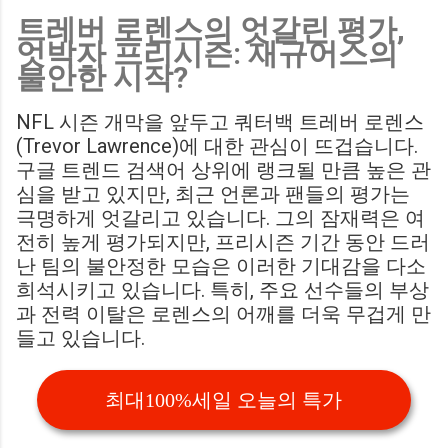
트레버 로렌스의 엇갈린 평가,
Birmingham City LIVE Score Updates in EFL Championship
엇박자 프리시즌: 재규어스의
Match : 경기 당일 실시간 스코어 업데이트를 제공하는 뉴스로,
불안한 시작?
팬들의 높은 관심도를 반영합니다. Chris Davies: Birmingham
City boss says his side have to try to "be themselves" away
NFL 시즌 개막을 앞두고 쿼터백 트레버 로렌스
from home : 버밍엄 시티의 크리스 데이비스 감독은 원정 경기
(Trevor Lawrence)에 대한 관심이 뜨겁습니다.
에서 팀 고유의 색깔을 유지하는 것이 중요하다고 강조했습니
구글 트렌드 검색어 상위에 랭크될 만큼 높은 관
다. ...
심을 받고 있지만, 최근 언론과 팬들의 평가는
극명하게 엇갈리고 있습니다. 그의 잠재력은 여
전히 높게 평가되지만, 프리시즌 기간 동안 드러
난 팀의 불안정한 모습은 이러한 기대감을 다소
희석시키고 있습니다. 특히, 주요 선수들의 부상
과 전력 이탈은 로렌스의 어깨를 더욱 무겁게 만
들고 있습니다.
최대100%세일 오늘의 특가