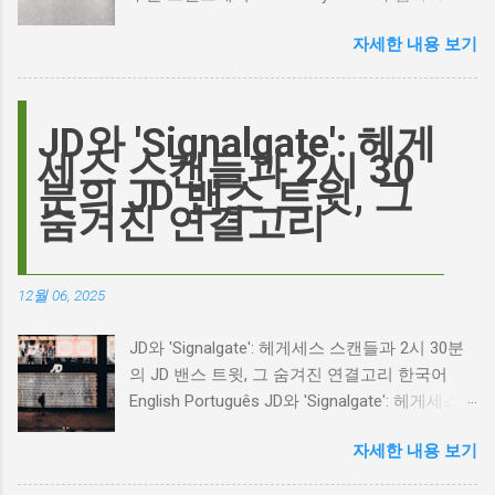
오른 이유는 무엇일까요? 은퇴한 연기 거장의
자세한 내용 보기
이름이 왜 다시 사람들의 입에 오르내리는 걸까
요? 표면적으로는 마고 로비가 제작하고 주연을
맡은 새로운 <폭풍의 언덕> 영화의 캐스팅 논란
이 그 시작입니다. 하지만 그 이면에는 '연기'라
JD와 'Signalgate': 헤게
는 예술에 대한 깊은 갈망과, 완벽주의를 향한
세스 스캔들과 2시 30
끊임없는 열망이 숨겨져 있습니다. Photo by
분의 JD 밴스 트윗, 그
Plufow Le Studio on Unsplash 폭풍의 언덕, 그
숨겨진 연결고리
리고 캐스팅 논쟁의 불씨 최근 몇 주 동안 영화
계는 마고 로비의 <폭풍의 언덕> 리메이크 소식
으로 뜨거웠습니다. 특히, 제이콥 엘로디가 히스
12월 06, 2025
클리프 역을 맡는다는 소식에 많은 팬들이 환호
하는 동시에 우려를 표했습니다. 일부에서는 엘
JD와 'Signalgate': 헤게세스 스캔들과 2시 30분
로디의 이미지가 원작 속 히스클리프와는 다소
의 JD 밴스 트윗, 그 숨겨진 연결고리 한국어
거리가 있다는 의견을 제시하며 캐스팅에 대한
English Português JD와 'Signalgate': 헤게세스
논쟁이 불붙었습니다. 마고 로비는 캐스팅에 대
스캔들과 2시 30분의 JD 밴스 트윗, 그 숨겨진
한 비판에 대해 "기다려 보세요. 믿으세요. 분명
자세한 내용 보기
연결고리 오늘의 구글 트렌드 인기 검색어 'jd'는
만족하실 겁니다"라며 자신감을 드러냈지만, 논
단순히 두 글자의 약자가 아닙니다. 최근 미국