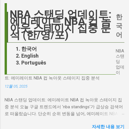
란은 쉽게 가라앉지 않았습니다. 최대100%세일
정치권과 미디어에서 뜨거운 감자로 떠오른
오늘의 특가 이러한 캐스팅 논쟁은 단순히 배우
'Signalgate' 스캔들과 깊숙이 연결되어 있습니
NBA 스탠딩 업데이트:
의 이미지가 원작과 부합하는지 여부를 넘어, 우
한
다. 폭스뉴스 진행자 피트 헤게세스(Pete
에미레이트 NBA 컵 녹
리가 '히스클리프'라는 인물에게 기대하는 바가
Hegseth)를 중심으로 벌어진 이 스캔들은 예상
국
아웃 스테이지 집중 분
무엇인지, 그리고 배우가 그 기대를 어떻게 충족
치 못한 인물, JD 밴스(JD Vance)의 이름까지 소
석 (한/영/포)
어
시킬 수 있는지에 대한 근본적인 질문을 던집니
환하며 파장을 일으키고 있습니다. 왜 'jd'가 갑자
다. 다니엘 데이 루이스, '진정성'의 대명사 이 지
기 트렌드가 되었을까요? 그리고 이 모든 사건
한국어
점에서 다니엘 데이 루이스의 이름이 등장하는
NBA
들이 어떻게 얽혀있는 것일까요? 최대100%세일
English
것은 결코 우연이 아닙니다. 그는 '메소드 연
스탠
오늘의 특가 'Signalgate' 스캔들: 피트 헤게세스
딩
Português
기'의 극한을 보여주는 배우로서, 맡는 역할마다
의 그림자 먼저 'Signalgate' 스캔들의 핵심 인물
업데
완벽하게 몰입하여 실제 인물과 구분이 어려울
인 피트 헤게세스부터 살펴봐야 합니다. 최근 공
이
정도의 연기를 선보였습니다. <나의 왼발>에서
트: 에미레이트 NBA 컵 녹아웃 스테이지 집중 분석
개된 국방부 감사 보고서에 따르면, 헤게세스는
는 뇌성마비 장애인으로, <데어 윌 비 블러드>에
개인적인 용도로 군용 신호 장비를 부적절하게
12월 05, 2025
서는 탐욕스...
사용한 혐의를 받고 있습니다. 보고서는 헤게세
NBA 스탠딩 업데이트: 에미레이트 NBA 컵 녹아웃 스테이지 집
스의 행위가 윤리적으로 심각한 문제를 야기하
중 분석 오늘 구글 트렌드에서 'nba standings'가 급상승 검색어
며, 군의 명예를 훼손할 수 있다고 지적합니다.
로 떠올랐습니다. 단순히 순위 변동을 넘어, 에미레이트 NBA 컵
Photo by Samuel Regan-Asante on Unsplash
의 녹아웃 스테이지 진출 팀 확정과 맞물려 더욱 뜨거운 관심을
JD 밴스의 심야 트윗: 스캔들의 또 다른 불씨 문
자세한 내용 보기
받고 있습니다. 이번 포스팅에서는 NBA 컵 녹아웃 스테이지 관
제는 여기서 끝나지 않았습니다. 스캔들이 터진