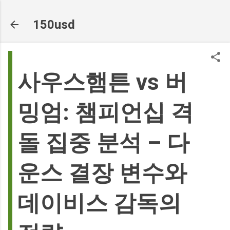
기본 콘텐츠로 건너뛰기
150usd
사우스햄튼 vs 버
밍엄: 챔피언십 격
돌 집중 분석 – 다
운스 결장 변수와
데이비스 감독의