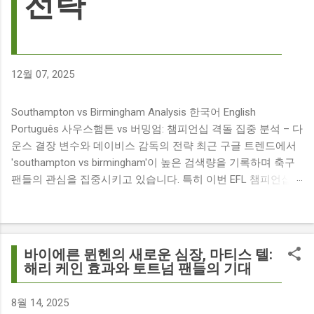
전략
12월 07, 2025
Southampton vs Birmingham Analysis 한국어 English
Português 사우스햄튼 vs 버밍엄: 챔피언십 격돌 집중 분석 – 다
운스 결장 변수와 데이비스 감독의 전략 최근 구글 트렌드에서
'southampton vs birmingham'이 높은 검색량을 기록하며 축구
팬들의 관심을 집중시키고 있습니다. 특히 이번 EFL 챔피언십
경기는 단순히 두 팀의 대결을 넘어, 여러 가지 흥미로운 요소들
이 얽혀 있어 더욱 뜨거운 관심을 받고 있습니다. 주요 뉴스 분
석: 핵심 쟁점 파악 이번 경기와 관련된 주요 뉴스를 살펴보면
다음과 같습니다. The 9 players set to miss Southampton v
바이에른 뮌헨의 새로운 심장, 마티스 텔:
Birmingham City ft £7m striker Damion Downs : 사우스햄튼과
해리 케인 효과와 토트넘 팬들의 기대
버밍엄 시티 경기에서 총 9명의 선수가 결장할 예정이며, 특히
700만 파운드 스트라이커 데미언 다운스의 결장은 사우스햄튼
8월 14, 2025
에게 큰 타격이 될 것으로 보입니다. Southampton vs