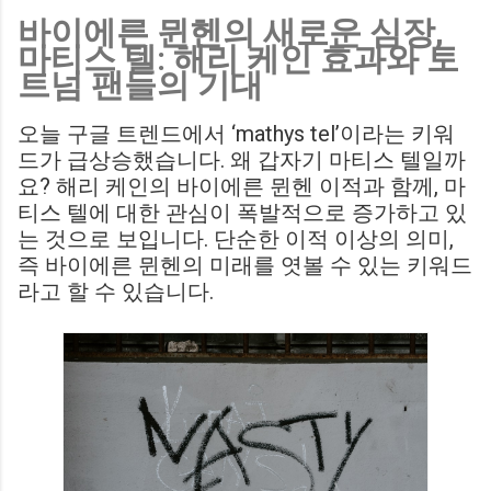
바이에른 뮌헨의 새로운 심장,
Birmingham City LIVE Score Updates in EFL Championship
마티스 텔: 해리 케인 효과와 토
Match : 경기 당일 실시간 스코어 업데이트를 제공하는 뉴스로,
트넘 팬들의 기대
팬들의 높은 관심도를 반영합니다. Chris Davies: Birmingham
City boss says his side have to try to "be themselves" away
오늘 구글 트렌드에서 ‘mathys tel’이라는 키워
from home : 버밍엄 시티의 크리스 데이비스 감독은 원정 경기
드가 급상승했습니다. 왜 갑자기 마티스 텔일까
에서 팀 고유의 색깔을 유지하는 것이 중요하다고 강조했습니
요? 해리 케인의 바이에른 뮌헨 이적과 함께, 마
다. ...
티스 텔에 대한 관심이 폭발적으로 증가하고 있
는 것으로 보입니다. 단순한 이적 이상의 의미,
즉 바이에른 뮌헨의 미래를 엿볼 수 있는 키워드
라고 할 수 있습니다.