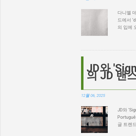
다니엘 데
드에서 '
의 입에 
화의 캐스
향한 끊임없
스팅 논쟁
특히, 
다. 일
JD와 'Si
에 대한 
의 JD 밴
족하실 겁
이러한 캐
인물에게
12월 06, 2025
질문을 던
하는 것은
JD와 'S
게 몰입하
Portug
인으로, 
글 트렌드
감자로 떠