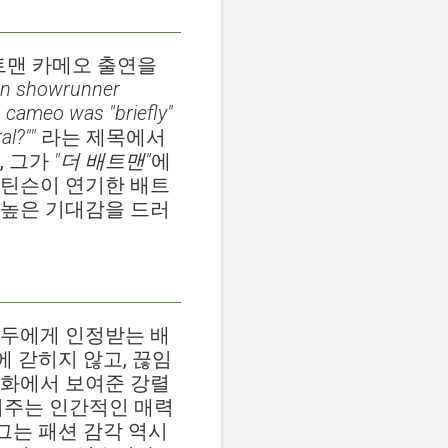
트맨 카메오 출연을
n showrunner
 cameo was "briefly"
al?""
라는 제목에서
, 그가
"더 배트맨"
에
패틴슨이 연기한 배트
 높은 기대감을 드러
모두에게 인정받는 배
에 갇히지 않고, 끊임
영화에서 보여준 강렬
여주는 인간적인 매력
그는 패션 감각 역시