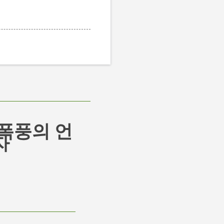
폭풍의 언
자