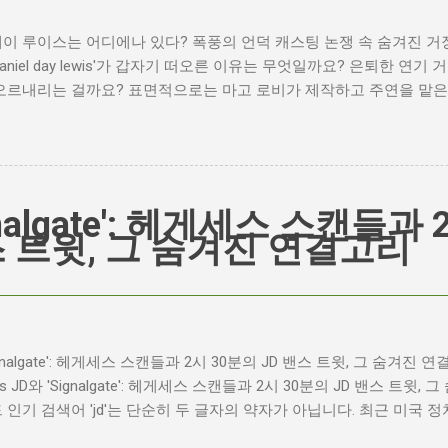
이 루이스는 어디에나 있다? 폭풍의 언덕 캐스팅 논쟁 속 숨겨진 거
daniel day lewis'가 갑자기 떠오른 이유는 무엇일까요? 은퇴한 연
오르내리는 걸까요? 표면적으로는 마고 로비가 제작하고 주연을 맡은 
팅 논란이 그 시작입니다. 하지만 그 이면에는 '연기'라는 예술에 대
는 열망이 숨겨져 있습니다. Photo by Plufow Le Studio on Uns
의 불씨 최근 몇 주 동안 영화계는 마고 로비의 <폭풍의 언덕> 리
제이콥 엘로디가 히스클리프 역을 맡는다는 소식에 많은 팬들이 환호하
부에서는 엘로디의 이미지가 원작 속 히스클리프와는 다소 거리가 있다
gnalgate': 헤게세스 스캔들과 
논쟁이 불붙었습니다. 마고 로비는 캐스팅에 대한 비판에 대해 "기다려
스 트윗, 그 숨겨진 연결고리
니다"라며 자신감을 드러냈지만, 논란은 쉽게 가라앉지 않았습니다. 
스팅 논쟁은 단순히 배우의 이미지가 원작과 부합하는지 여부를 넘어
 기대하는 바가 무엇인지, 그리고 배우가 그 기대를 어떻게 충족시킬
집니다. 다니엘 데이 루이스, '진정성'의 대명사 이 지점에서 다니엘
 결코 우연이 아닙니다. 그는 '메소드 연기'의 극한을 보여주는 배우
ignalgate': 헤게세스 스캔들과 2시 30분의 JD 밴스 트윗, 그 숨겨진 연
여 실제 인물과 구분이 어려울 정도의 연기를 선보였습니다. <나의
uês JD와 'Signalgate': 헤게세스 스캔들과 2시 30분의 JD 밴스 트
<데어 윌 비 블러드>에서는 탐욕스...
 인기 검색어 'jd'는 단순히 두 글자의 약자가 아닙니다. 최근 미국
오른 'Signalgate' 스캔들과 깊숙이 연결되어 있습니다. 폭스뉴스 진