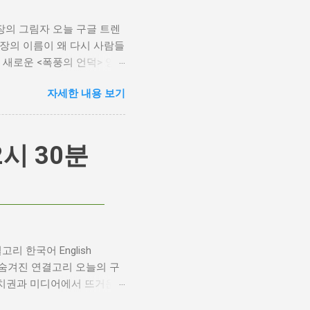
장의 그림자 오늘 구글 트렌
기 거장의 이름이 왜 다시 사람들
새로운 <폭풍의 언덕> 영
한 깊은 갈망과, 완벽주의를
자세한 내용 보기
plash 폭풍의 언덕, 그리고 캐
메이크 소식으로 뜨거웠습니다.
는 동시에 우려를 표했습니
는 의견을 제시하며 캐스팅
2시 30분
 보세요. 믿으세요. 분명 만
최대100%세일 오늘의 특가
, 우리가 '히스클리프'라는
 수 있는지에 대한 근본적인
 데이 루이스의 이름이 등장
로서, 맡는 역할마다 완벽하
결고리 한국어 English
 왼발>에서는 뇌성마비 장애
윗, 그 숨겨진 연결고리 오늘의 구
 정치권과 미디어에서 뜨거운
행자 피트 헤게세스(Pete