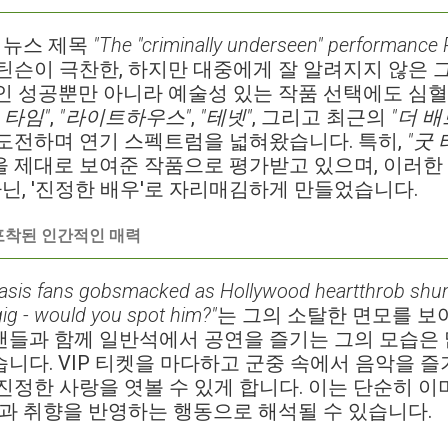
된 뉴스 제목
"The "criminally underseen" performance 
틴슨이 극찬한, 하지만 대중에게 잘 알려지지 않은 
인 성공뿐만 아니라 예술성 있는 작품 선택에도 심
 타임"
,
"라이트하우스"
,
"테넷"
, 그리고 최근의
"더 배
도전하며 연기 스펙트럼을 넓혀왔습니다. 특히,
"굿 
 제대로 보여준 작품으로 평가받고 있으며, 이러한
아닌, '진정한 배우'로 자리매김하게 만들었습니다.
포착된 인간적인 매력
asis fans gobsmacked as Hollywood heartthrob shuns
g - would you spot him?"
는 그의 소탈한 면모를 보
팬들과 함께 일반석에서 공연을 즐기는 그의 모습은
니다. VIP 티켓을 마다하고 군중 속에서 음악을 즐
진정한 사랑을 엿볼 수 있게 합니다. 이는 단순히 
격과 취향을 반영하는 행동으로 해석될 수 있습니다.