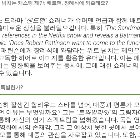
 넘치는 캐스팅 제안: 배트맨, 장례식에 와줄래요?
스 드라마
"샌드맨"
쇼러너가 슈퍼맨 언급과 함께 배
흥미로운 상상을 불러일으킵니다. 특히
"The Sandma
eferences in the Netflix show and reveals a Batman
ale: "Does Robert Pattinson want to come to the funer
트 패틴슨에게 장례식에 와달라는 위트 넘치는 제안은
고독한 히어로 이미지를 활용한 유머입니다. 이는 
는 영향력을 보여주는 동시에, 그에 대한 쇼러너의
수 있습니다.
 특별한가?
히 잘생긴 할리우드 스타를 넘어, 대중과 평론가 
던 이유는 무엇일까요? 그는
"트와일라잇"
의 그림자
통해 자신의 연기 스펙트럼을 넓혀왔습니다. 독립 
 영화에서의 존재감, 그리고 예상치 못한 곳에서 보
면모를 통해 대중의 관심을 사로잡고 있습니다. 또한, 