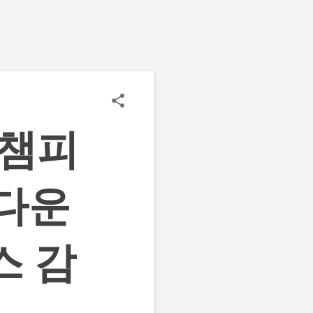
 챔피
 다운
스 감