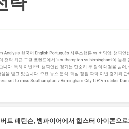
전략
ngham Analysis 한국어 English Português 사우스햄튼 vs 버밍엄:
략 최근 구글 트렌드에서 'southampton vs birmingham'이 
니다. 특히 이번 EFL 챔피언십 경기는 단순히 두 팀의 대결을 넘어,
관심을 받고 있습니다. 주요 뉴스 분석: 핵심 쟁점 파악 이번 경기와 
 set to miss Southampton v Birmingham City ft £7m striker
명의 선수가 결장할 예정이며, 특히 700만 파운드 스트라이커 데미
Southampton vs Birmingham City LIVE Score Updates in EF
트를 제공하는 뉴스로, 팬들의 높은 관심도를 반영합니다. Chris Davies:
ve to try to "be themselves" away from home : 버밍엄 시티의
것이 중요하다고 강조했습니다. ...
버트 패틴슨, 뱀파이어에서 힙스터 아이콘으로