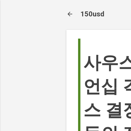
150usd
사우스
언십 
스 결