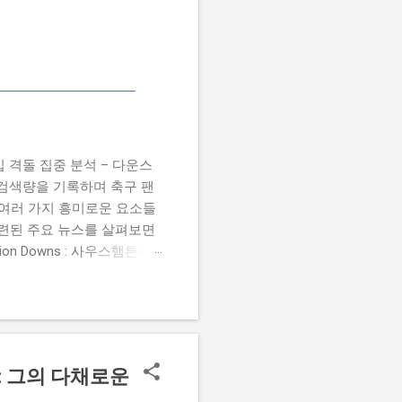
 챔피언십 격돌 집중 분석 – 다운스
높은 검색량을 기록하며 축구 팬
 여러 가지 흥미로운 요소들
관련된 주요 뉴스를 살펴보면
 Damion Downs : 사우스햄튼과
언 다운스의 결장은 사우스햄
L Championship Match :
 Birmingham City
 크리스 데이비스 감독은 원정 경기에서
: 그의 다채로운