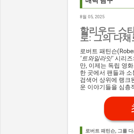
매력 탐구
8월 05, 2025
할리우드 스타
로: 그의 다
로버트 패틴슨(Robe
"트와일라잇"
시리즈의
만, 이제는 독립 영
한 곳에서 팬들과 소
검색어 상위에 랭크된 '
운 이야기들을 심층
로버트 패틴슨, 그를 다