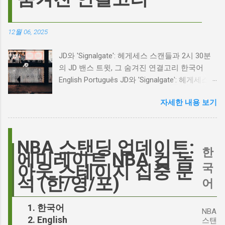
리고 캐스팅 논쟁의 불씨 최근 몇 주 동안 영화
계는 마고 로비의 <폭풍의 언덕> 리메이크 소식
으로 뜨거웠습니다. 특히, 제이콥 엘로디가 히스
12월 06, 2025
클리프 역을 맡는다는 소식에 많은 팬들이 환호
하는 동시에 우려를 표했습니다. 일부에서는 엘
JD와 'Signalgate': 헤게세스 스캔들과 2시 30분
로디의 이미지가 원작 속 히스클리프와는 다소
의 JD 밴스 트윗, 그 숨겨진 연결고리 한국어
거리가 있다는 의견을 제시하며 캐스팅에 대한
English Português JD와 'Signalgate': 헤게세스
논쟁이 불붙었습니다. 마고 로비는 캐스팅에 대
스캔들과 2시 30분의 JD 밴스 트윗, 그 숨겨진
한 비판에 대해 "기다려 보세요. 믿으세요. 분명
자세한 내용 보기
연결고리 오늘의 구글 트렌드 인기 검색어 'jd'는
만족하실 겁니다"라며 자신감을 드러냈지만, 논
단순히 두 글자의 약자가 아닙니다. 최근 미국
란은 쉽게 가라앉지 않았습니다. 최대100%세일
정치권과 미디어에서 뜨거운 감자로 떠오른
오늘의 특가 이러한 캐스팅 논쟁은 단순히 배우
'Signalgate' 스캔들과 깊숙이 연결되어 있습니
NBA 스탠딩 업데이트:
의 이미지가 원작과 부합하는지 여부를 넘어, 우
한
다. 폭스뉴스 진행자 피트 헤게세스(Pete
에미레이트 NBA 컵 녹
리가 '히스클리프'라는 인물에게 기대하는 바가
Hegseth)를 중심으로 벌어진 이 스캔들은 예상
국
아웃 스테이지 집중 분
무엇인지, 그리고 배우가 그 기대를 어떻게 충족
치 못한 인물, JD 밴스(JD Vance)의 이름까지 소
석 (한/영/포)
어
시킬 수 있는지에 대한 근본적인 질문을 던집니
환하며 파장을 일으키고 있습니다. 왜 'jd'가 갑자
다. 다니엘 데이 루이스, '진정성'의 대명사 이 지
기 트렌드가 되었을까요? 그리고 이 모든 사건
한국어
점에서 다니엘 데이 루이스의 이름이 등장하는
NBA
들이 어떻게 얽혀있는 것일까요? 최대100%세일
English
것은 결코 우연이 아닙니다. 그는 '메소드 연
스탠
오늘의 특가 'Signalgate' 스캔들: 피트 헤게세스