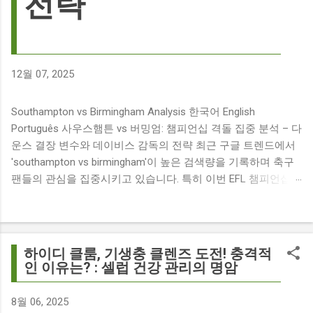
전략
12월 07, 2025
Southampton vs Birmingham Analysis 한국어 English
Português 사우스햄튼 vs 버밍엄: 챔피언십 격돌 집중 분석 – 다
운스 결장 변수와 데이비스 감독의 전략 최근 구글 트렌드에서
'southampton vs birmingham'이 높은 검색량을 기록하며 축구
팬들의 관심을 집중시키고 있습니다. 특히 이번 EFL 챔피언십
경기는 단순히 두 팀의 대결을 넘어, 여러 가지 흥미로운 요소들
이 얽혀 있어 더욱 뜨거운 관심을 받고 있습니다. 주요 뉴스 분
석: 핵심 쟁점 파악 이번 경기와 관련된 주요 뉴스를 살펴보면
다음과 같습니다. The 9 players set to miss Southampton v
하이디 클룸, 기생충 클렌즈 도전! 충격적
Birmingham City ft £7m striker Damion Downs : 사우스햄튼과
인 이유는? : 셀럽 건강 관리의 명암
버밍엄 시티 경기에서 총 9명의 선수가 결장할 예정이며, 특히
700만 파운드 스트라이커 데미언 다운스의 결장은 사우스햄튼
8월 06, 2025
에게 큰 타격이 될 것으로 보입니다. Southampton vs