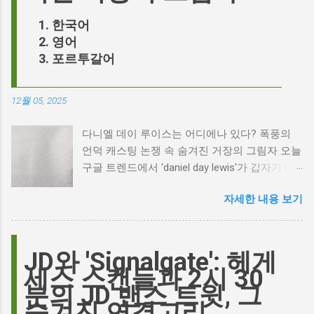
한국어
영어
포르투갈어
12월 05, 2025
다니엘 데이 루이스는 어디에나 있다? 폭풍의
언덕 캐스팅 논쟁 속 숨겨진 거장의 그림자 오늘
구글 트렌드에서 'daniel day lewis'가 갑자기 떠
오른 이유는 무엇일까요? 은퇴한 연기 거장의
자세한 내용 보기
이름이 왜 다시 사람들의 입에 오르내리는 걸까
요? 표면적으로는 마고 로비가 제작하고 주연을
맡은 새로운 <폭풍의 언덕> 영화의 캐스팅 논란
이 그 시작입니다. 하지만 그 이면에는 '연기'라
JD와 'Signalgate': 헤게
는 예술에 대한 깊은 갈망과, 완벽주의를 향한
세스 스캔들과 2시 30
끊임없는 열망이 숨겨져 있습니다. Photo by
분의 JD 밴스 트윗, 그
Plufow Le Studio on Unsplash 폭풍의 언덕, 그
숨겨진 연결고리