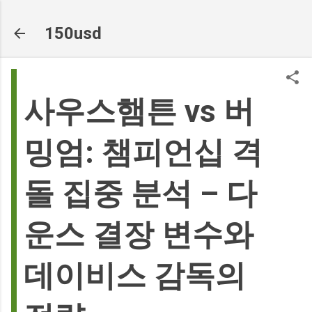
기본 콘텐츠로 건너뛰기
150usd
사우스햄튼 vs 버
밍엄: 챔피언십 격
돌 집중 분석 – 다
운스 결장 변수와
데이비스 감독의