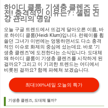
하이디 클룸, 기생충 클렌즈 도
Birmingham City LIVE Score Updates in EFL Championship
전! 충격적인 이유는? : 셀럽 건
Match : 경기 당일 실시간 스코어 업데이트를 제공하는 뉴스로,
강 관리의 명암
팬들의 높은 관심도를 반영합니다. Chris Davies: Birmingham
City boss says his side have to try to "be themselves" away
오늘 구글 트렌드에서 뜨겁게 달아오른 이름, 바
from home : 버밍엄 시티의 크리스 데이비스 감독은 원정 경기
로 하이디 클룸(Heidi Klum)입니다. 런웨이를 휩
에서 팀 고유의 색깔을 유지하는 것이 중요하다고 강조했습니
쓸던 그녀가 이번에는 엉뚱하면서도 다소 충격
다. ...
적인 이슈로 화제의 중심에 섰는데요. 바로 '기
생충 클렌즈'에 도전한다는 소식입니다. 도대체
왜 하이디 클룸이 기생충 클렌즈를 시작하게 된
걸까요? 그리고 이 기괴한 트렌드는 어디에서
비롯된 걸까요? 함께 파헤쳐 보겠습니다.
최대100%세일 오늘의 특가
기생충 클렌즈, 도대체 뭘까?