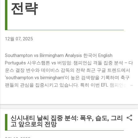
전략
12월 07, 2025
Southampton vs Birmingham Analysis 한국어 English
Português 사우스햄튼 vs 버밍엄: 챔피언십 격돌 집중 분석 – 다
운스 결장 변수와 데이비스 감독의 전략 최근 구글 트렌드에서
'southampton vs birmingham'이 높은 검색량을 기록하며 축구
팬들의 관심을 집중시키고 있습니다. 특히 이번 EFL 챔피언십
경기는 단순히 두 팀의 대결을 넘어, 여러 가지 흥미로운 요소들
이 얽혀 있어 더욱 뜨거운 관심을 받고 있습니다. 주요 뉴스 분
석: 핵심 쟁점 파악 이번 경기와 관련된 주요 뉴스를 살펴보면
다음과 같습니다. The 9 players set to miss Southampton v
신시내티 날씨 집중 분석: 폭우, 습도, 그리
Birmingham City ft £7m striker Damion Downs : 사우스햄튼과
고 앞으로의 전망
버밍엄 시티 경기에서 총 9명의 선수가 결장할 예정이며, 특히
700만 파운드 스트라이커 데미언 다운스의 결장은 사우스햄튼