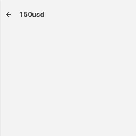
기본 콘텐츠로 건너뛰기
150usd