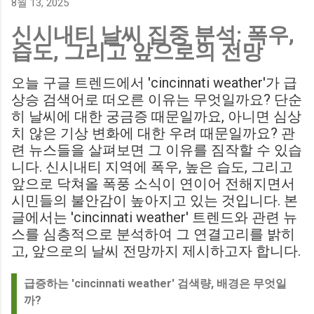
8월 13, 2025
에게 큰 타격이 될 것으로 보입니다. Southampton vs
신시내티 날씨 집중 분석: 폭우,
Birmingham City LIVE Score Updates in EFL Championship
습도, 그리고 앞으로의 전망
Match : 경기 당일 실시간 스코어 업데이트를 제공하는 뉴스로,
팬들의 높은 관심도를 반영합니다. Chris Davies: Birmingham
오늘 구글 트렌드에서 'cincinnati weather'가 급
City boss says his side have to try to "be themselves" away
상승 검색어로 떠오른 이유는 무엇일까요? 단순
from home : 버밍엄 시티의 크리스 데이비스 감독은 원정 경기
히 날씨에 대한 궁금증 때문일까요, 아니면 심상
에서 팀 고유의 색깔을 유지하는 것이 중요하다고 강조했습니
치 않은 기상 변화에 대한 우려 때문일까요? 관
다. ...
련 뉴스들을 살펴보면 그 이유를 짐작할 수 있습
니다. 신시내티 지역에 폭우, 높은 습도, 그리고
앞으로 닥쳐올 폭풍 소식이 연이어 전해지면서
시민들의 불안감이 높아지고 있는 것입니다. 본
글에서는 'cincinnati weather' 트렌드와 관련 뉴
스를 심층적으로 분석하여 그 연결고리를 밝히
고, 앞으로의 날씨 전망까지 제시하고자 합니다.
급증하는 'cincinnati weather' 검색량, 배경은 무엇일
까?