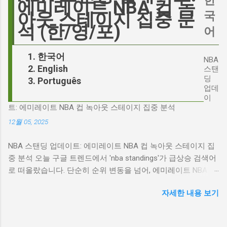
한
다. 폭스뉴스 진행자 피트 헤게세스(Pete
에미레이트 NBA 컵 녹
리가 '히스클리프'라는 인물에게 기대하는 바가
Hegseth)를 중심으로 벌어진 이 스캔들은 예상
국
아웃 스테이지 집중 분
무엇인지, 그리고 배우가 그 기대를 어떻게 충족
치 못한 인물, JD 밴스(JD Vance)의 이름까지 소
석 (한/영/포)
어
시킬 수 있는지에 대한 근본적인 질문을 던집니
환하며 파장을 일으키고 있습니다. 왜 'jd'가 갑자
다. 다니엘 데이 루이스, '진정성'의 대명사 이 지
기 트렌드가 되었을까요? 그리고 이 모든 사건
한국어
점에서 다니엘 데이 루이스의 이름이 등장하는
NBA
들이 어떻게 얽혀있는 것일까요? 최대100%세일
English
것은 결코 우연이 아닙니다. 그는 '메소드 연
스탠
오늘의 특가 'Signalgate' 스캔들: 피트 헤게세스
딩
Português
기'의 극한을 보여주는 배우로서, 맡는 역할마다
의 그림자 먼저 'Signalgate' 스캔들의 핵심 인물
업데
완벽하게 몰입하여 실제 인물과 구분이 어려울
인 피트 헤게세스부터 살펴봐야 합니다. 최근 공
이
정도의 연기를 선보였습니다. <나의 왼발>에서
트: 에미레이트 NBA 컵 녹아웃 스테이지 집중 분석
개된 국방부 감사 보고서에 따르면, 헤게세스는
는 뇌성마비 장애인으로, <데어 윌 비 블러드>에
개인적인 용도로 군용 신호 장비를 부적절하게
12월 05, 2025
서는 탐욕스...
사용한 혐의를 받고 있습니다. 보고서는 헤게세
NBA 스탠딩 업데이트: 에미레이트 NBA 컵 녹아웃 스테이지 집
스의 행위가 윤리적으로 심각한 문제를 야기하
중 분석 오늘 구글 트렌드에서 'nba standings'가 급상승 검색어
며, 군의 명예를 훼손할 수 있다고 지적합니다.
로 떠올랐습니다. 단순히 순위 변동을 넘어, 에미레이트 NBA 컵
Photo by Samuel Regan-Asante on Unsplash
의 녹아웃 스테이지 진출 팀 확정과 맞물려 더욱 뜨거운 관심을
JD 밴스의 심야 트윗: 스캔들의 또 다른 불씨 문
자세한 내용 보기
받고 있습니다. 이번 포스팅에서는 NBA 컵 녹아웃 스테이지 관
제는 여기서 끝나지 않았습니다. 스캔들이 터진
련 주요 뉴스를 분석하고, 현재 NBA 판도를 짚어보겠습니다. 에
직후, JD 밴스가 새벽 2시 30분에 헤게세스의
미레이트 NBA 컵 녹아웃 스테이지: 놓쳐서는 안 될 빅 매치들
'Signalgate' 그룹에 문자를 보낸 사실이 드러나