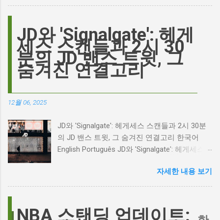
요? 표면적으로는 마고 로비가 제작하고 주연을
맡은 새로운 <폭풍의 언덕> 영화의 캐스팅 논란
이 그 시작입니다. 하지만 그 이면에는 '연기'라
JD와 'Signalgate': 헤게
는 예술에 대한 깊은 갈망과, 완벽주의를 향한
세스 스캔들과 2시 30
끊임없는 열망이 숨겨져 있습니다. Photo by
분의 JD 밴스 트윗, 그
Plufow Le Studio on Unsplash 폭풍의 언덕, 그
숨겨진 연결고리
리고 캐스팅 논쟁의 불씨 최근 몇 주 동안 영화
계는 마고 로비의 <폭풍의 언덕> 리메이크 소식
으로 뜨거웠습니다. 특히, 제이콥 엘로디가 히스
12월 06, 2025
클리프 역을 맡는다는 소식에 많은 팬들이 환호
하는 동시에 우려를 표했습니다. 일부에서는 엘
JD와 'Signalgate': 헤게세스 스캔들과 2시 30분
로디의 이미지가 원작 속 히스클리프와는 다소
의 JD 밴스 트윗, 그 숨겨진 연결고리 한국어
거리가 있다는 의견을 제시하며 캐스팅에 대한
English Português JD와 'Signalgate': 헤게세스
논쟁이 불붙었습니다. 마고 로비는 캐스팅에 대
스캔들과 2시 30분의 JD 밴스 트윗, 그 숨겨진
한 비판에 대해 "기다려 보세요. 믿으세요. 분명
자세한 내용 보기
연결고리 오늘의 구글 트렌드 인기 검색어 'jd'는
만족하실 겁니다"라며 자신감을 드러냈지만, 논
단순히 두 글자의 약자가 아닙니다. 최근 미국
란은 쉽게 가라앉지 않았습니다. 최대100%세일
정치권과 미디어에서 뜨거운 감자로 떠오른
오늘의 특가 이러한 캐스팅 논쟁은 단순히 배우
'Signalgate' 스캔들과 깊숙이 연결되어 있습니
NBA 스탠딩 업데이트:
의 이미지가 원작과 부합하는지 여부를 넘어, 우