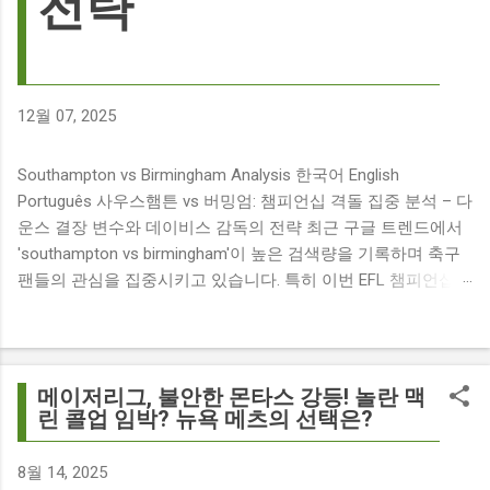
전략
12월 07, 2025
Southampton vs Birmingham Analysis 한국어 English
Português 사우스햄튼 vs 버밍엄: 챔피언십 격돌 집중 분석 – 다
운스 결장 변수와 데이비스 감독의 전략 최근 구글 트렌드에서
'southampton vs birmingham'이 높은 검색량을 기록하며 축구
팬들의 관심을 집중시키고 있습니다. 특히 이번 EFL 챔피언십
경기는 단순히 두 팀의 대결을 넘어, 여러 가지 흥미로운 요소들
이 얽혀 있어 더욱 뜨거운 관심을 받고 있습니다. 주요 뉴스 분
석: 핵심 쟁점 파악 이번 경기와 관련된 주요 뉴스를 살펴보면
다음과 같습니다. The 9 players set to miss Southampton v
메이저리그, 불안한 몬타스 강등! 놀란 맥
Birmingham City ft £7m striker Damion Downs : 사우스햄튼과
린 콜업 임박? 뉴욕 메츠의 선택은?
버밍엄 시티 경기에서 총 9명의 선수가 결장할 예정이며, 특히
700만 파운드 스트라이커 데미언 다운스의 결장은 사우스햄튼
8월 14, 2025
에게 큰 타격이 될 것으로 보입니다. Southampton vs