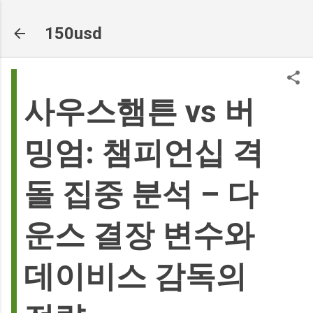
기본 콘텐츠로 건너뛰기
150usd
사우스햄튼 vs 버
밍엄: 챔피언십 격
돌 집중 분석 – 다
운스 결장 변수와
데이비스 감독의