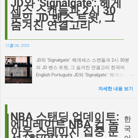
JD와 'Signalgate': 헤게
는 예술에 대한 깊은 갈망과, 완벽주의를 향한
세스 스캔들과 2시 30
끊임없는 열망이 숨겨져 있습니다. Photo by
분의 JD 밴스 트윗, 그
Plufow Le Studio on Unsplash 폭풍의 언덕, 그
숨겨진 연결고리
리고 캐스팅 논쟁의 불씨 최근 몇 주 동안 영화
계는 마고 로비의 <폭풍의 언덕> 리메이크 소식
으로 뜨거웠습니다. 특히, 제이콥 엘로디가 히스
12월 06, 2025
클리프 역을 맡는다는 소식에 많은 팬들이 환호
하는 동시에 우려를 표했습니다. 일부에서는 엘
JD와 'Signalgate': 헤게세스 스캔들과 2시 30분
로디의 이미지가 원작 속 히스클리프와는 다소
의 JD 밴스 트윗, 그 숨겨진 연결고리 한국어
거리가 있다는 의견을 제시하며 캐스팅에 대한
English Português JD와 'Signalgate': 헤게세스
논쟁이 불붙었습니다. 마고 로비는 캐스팅에 대
스캔들과 2시 30분의 JD 밴스 트윗, 그 숨겨진
한 비판에 대해 "기다려 보세요. 믿으세요. 분명
자세한 내용 보기
연결고리 오늘의 구글 트렌드 인기 검색어 'jd'는
만족하실 겁니다"라며 자신감을 드러냈지만, 논
단순히 두 글자의 약자가 아닙니다. 최근 미국
란은 쉽게 가라앉지 않았습니다. 최대100%세일
정치권과 미디어에서 뜨거운 감자로 떠오른
오늘의 특가 이러한 캐스팅 논쟁은 단순히 배우
'Signalgate' 스캔들과 깊숙이 연결되어 있습니
NBA 스탠딩 업데이트:
의 이미지가 원작과 부합하는지 여부를 넘어, 우
한
다. 폭스뉴스 진행자 피트 헤게세스(Pete
에미레이트 NBA 컵 녹
리가 '히스클리프'라는 인물에게 기대하는 바가
Hegseth)를 중심으로 벌어진 이 스캔들은 예상
국
아웃 스테이지 집중 분
무엇인지, 그리고 배우가 그 기대를 어떻게 충족
치 못한 인물, JD 밴스(JD Vance)의 이름까지 소