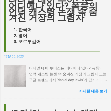
다니엘 데이 루이스는
어디에나 있다? 폭풍의
언덕 캐스팅 논쟁 속 숨
겨진 거장의 그림자
한국어
영어
포르투갈어
12월 05, 2025
다니엘 데이 루이스는 어디에나 있다? 폭풍의
언덕 캐스팅 논쟁 속 숨겨진 거장의 그림자 오늘
구글 트렌드에서 'daniel day lewis'가 갑자기 떠
오른 이유는 무엇일까요? 은퇴한 연기 거장의
자세한 내용 보기
이름이 왜 다시 사람들의 입에 오르내리는 걸까
요? 표면적으로는 마고 로비가 제작하고 주연을
맡은 새로운 <폭풍의 언덕> 영화의 캐스팅 논란
이 그 시작입니다. 하지만 그 이면에는 '연기'라