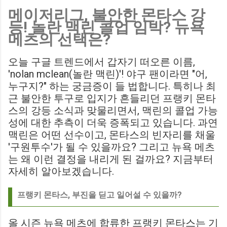
메이저리그, 불안한 몬타스 강
Birmingham City LIVE Score Updates in EFL Championship
등! 놀란 맥린 콜업 임박? 뉴욕
Match : 경기 당일 실시간 스코어 업데이트를 제공하는 뉴스로,
메츠의 선택은?
팬들의 높은 관심도를 반영합니다. Chris Davies: Birmingham
City boss says his side have to try to "be themselves" away
오늘 구글 트렌드에서 갑자기 떠오른 이름,
from home : 버밍엄 시티의 크리스 데이비스 감독은 원정 경기
'nolan mclean(놀란 맥린)'! 야구 팬이라면 "어,
에서 팀 고유의 색깔을 유지하는 것이 중요하다고 강조했습니
누구지?" 하는 궁금증이 들 법합니다. 특히나 최
다. ...
근 불안한 투구로 입지가 흔들리던 프랭키 몬타
스의 강등 소식과 맞물리면서, 맥린의 콜업 가능
성에 대한 추측이 더욱 증폭되고 있습니다. 과연
맥린은 어떤 선수이고, 몬타스의 빈자리를 채울
'구원투수'가 될 수 있을까요? 그리고 뉴욕 메츠
는 왜 이런 결정을 내리게 된 걸까요? 지금부터
자세히 알아보겠습니다.
프랭키 몬타스, 부진을 딛고 일어설 수 있을까?
올 시즌 뉴욕 메츠에 합류한 프랭키 몬타스는 기