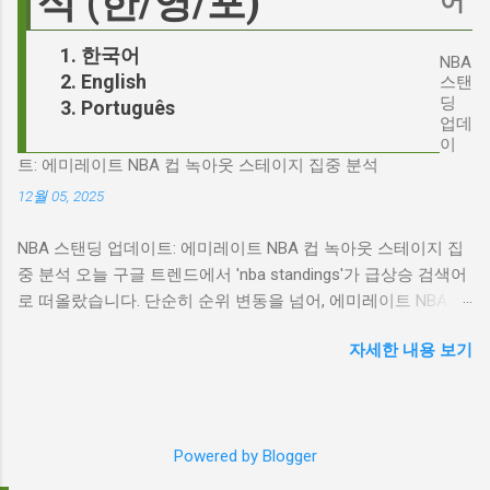
석 (한/영/포)
어
시킬 수 있는지에 대한 근본적인 질문을 던집니
환하며 파장을 일으키고 있습니다. 왜 'jd'가 갑자
다. 다니엘 데이 루이스, '진정성'의 대명사 이 지
기 트렌드가 되었을까요? 그리고 이 모든 사건
한국어
점에서 다니엘 데이 루이스의 이름이 등장하는
NBA
들이 어떻게 얽혀있는 것일까요? 최대100%세일
English
것은 결코 우연이 아닙니다. 그는 '메소드 연
스탠
오늘의 특가 'Signalgate' 스캔들: 피트 헤게세스
딩
Português
기'의 극한을 보여주는 배우로서, 맡는 역할마다
의 그림자 먼저 'Signalgate' 스캔들의 핵심 인물
업데
완벽하게 몰입하여 실제 인물과 구분이 어려울
인 피트 헤게세스부터 살펴봐야 합니다. 최근 공
이
정도의 연기를 선보였습니다. <나의 왼발>에서
트: 에미레이트 NBA 컵 녹아웃 스테이지 집중 분석
개된 국방부 감사 보고서에 따르면, 헤게세스는
는 뇌성마비 장애인으로, <데어 윌 비 블러드>에
개인적인 용도로 군용 신호 장비를 부적절하게
12월 05, 2025
서는 탐욕스...
사용한 혐의를 받고 있습니다. 보고서는 헤게세
NBA 스탠딩 업데이트: 에미레이트 NBA 컵 녹아웃 스테이지 집
스의 행위가 윤리적으로 심각한 문제를 야기하
중 분석 오늘 구글 트렌드에서 'nba standings'가 급상승 검색어
며, 군의 명예를 훼손할 수 있다고 지적합니다.
로 떠올랐습니다. 단순히 순위 변동을 넘어, 에미레이트 NBA 컵
Photo by Samuel Regan-Asante on Unsplash
의 녹아웃 스테이지 진출 팀 확정과 맞물려 더욱 뜨거운 관심을
JD 밴스의 심야 트윗: 스캔들의 또 다른 불씨 문
자세한 내용 보기
받고 있습니다. 이번 포스팅에서는 NBA 컵 녹아웃 스테이지 관
제는 여기서 끝나지 않았습니다. 스캔들이 터진
련 주요 뉴스를 분석하고, 현재 NBA 판도를 짚어보겠습니다. 에
직후, JD 밴스가 새벽 2시 30분에 헤게세스의
미레이트 NBA 컵 녹아웃 스테이지: 놓쳐서는 안 될 빅 매치들
'Signalgate' 그룹에 문자를 보낸 사실이 드러나
최근 발표된 에미레이트 NBA 컵 녹아웃 스테이지 대진표는 팬
면서 논란은 더욱 증폭되었습니다. 벤스의 메시
Powered by Blogger
들의 기대감을 고조시키고 있습니다. "Emirates NBA Cup
지 내용은 정확히 알려지지 않았지만, 그의 ...
quarterfinals: What to know before single-elimination bracket