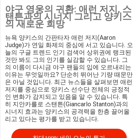
야구 영웅의 귀환: 애런 저지, 스
Birmingham City LIVE Score Updates in EFL Championship
탠튼과의 시너지 그리고 양키스
Match : 경기 당일 실시간 스코어 업데이트를 제공하는 뉴스로,
의 새로운 희망
팬들의 높은 관심도를 반영합니다. Chris Davies: Birmingham
City boss says his side have to try to "be themselves" away
뉴욕 양키스의 간판타자 애런 저지(Aaron
from home : 버밍엄 시티의 크리스 데이비스 감독은 원정 경기
Judge)가 연일 화제의 중심에 서고 있습니다. 오
에서 팀 고유의 색깔을 유지하는 것이 중요하다고 강조했습니
늘의 구글 트렌드 인기 검색어 상위권에 랭크된
다. ...
것만 봐도 그의 인기를 실감할 수 있습니다. 그
의 이름이 다시금 야구 팬들의 입에 오르내리는
이유는 무엇일까요? 단순히 뛰어난 기량 때문만
은 아닐 것입니다. 최근 뉴스들을 살펴보면 애런
저지를 중심으로 양키스 선수단 전체의 긍정적
인 변화가 감지되고 있음을 알 수 있습니다. 특
히 지안카를로 스탠튼(Giancarlo Stanton)과의
시너지 효과는 양키스의 공격력을 한층 끌어올
리고 있다는 평가를 받고 있습니다.