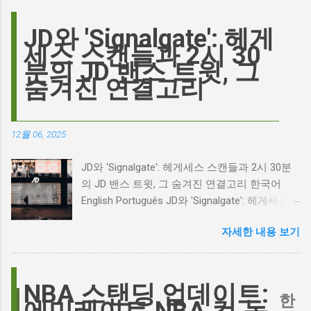
맡은 새로운 <폭풍의 언덕> 영화의 캐스팅 논란
이 그 시작입니다. 하지만 그 이면에는 '연기'라
JD와 'Signalgate': 헤게
는 예술에 대한 깊은 갈망과, 완벽주의를 향한
세스 스캔들과 2시 30
끊임없는 열망이 숨겨져 있습니다. Photo by
분의 JD 밴스 트윗, 그
Plufow Le Studio on Unsplash 폭풍의 언덕, 그
숨겨진 연결고리
리고 캐스팅 논쟁의 불씨 최근 몇 주 동안 영화
계는 마고 로비의 <폭풍의 언덕> 리메이크 소식
으로 뜨거웠습니다. 특히, 제이콥 엘로디가 히스
12월 06, 2025
클리프 역을 맡는다는 소식에 많은 팬들이 환호
하는 동시에 우려를 표했습니다. 일부에서는 엘
JD와 'Signalgate': 헤게세스 스캔들과 2시 30분
로디의 이미지가 원작 속 히스클리프와는 다소
의 JD 밴스 트윗, 그 숨겨진 연결고리 한국어
거리가 있다는 의견을 제시하며 캐스팅에 대한
English Português JD와 'Signalgate': 헤게세스
논쟁이 불붙었습니다. 마고 로비는 캐스팅에 대
스캔들과 2시 30분의 JD 밴스 트윗, 그 숨겨진
한 비판에 대해 "기다려 보세요. 믿으세요. 분명
자세한 내용 보기
연결고리 오늘의 구글 트렌드 인기 검색어 'jd'는
만족하실 겁니다"라며 자신감을 드러냈지만, 논
단순히 두 글자의 약자가 아닙니다. 최근 미국
란은 쉽게 가라앉지 않았습니다. 최대100%세일
정치권과 미디어에서 뜨거운 감자로 떠오른
오늘의 특가 이러한 캐스팅 논쟁은 단순히 배우
'Signalgate' 스캔들과 깊숙이 연결되어 있습니
NBA 스탠딩 업데이트:
의 이미지가 원작과 부합하는지 여부를 넘어, 우
한
다. 폭스뉴스 진행자 피트 헤게세스(Pete