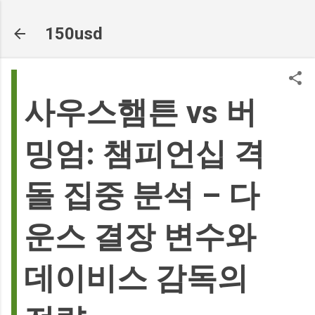
기본 콘텐츠로 건너뛰기
150usd
사우스햄튼 vs 버
밍엄: 챔피언십 격
돌 집중 분석 – 다
운스 결장 변수와
데이비스 감독의