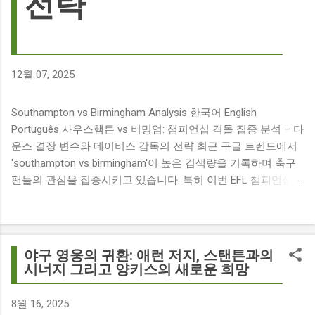
전략
12월 07, 2025
Southampton vs Birmingham Analysis 한국어 English
Português 사우스햄튼 vs 버밍엄: 챔피언십 격돌 집중 분석 – 다
운스 결장 변수와 데이비스 감독의 전략 최근 구글 트렌드에서
'southampton vs birmingham'이 높은 검색량을 기록하며 축구
팬들의 관심을 집중시키고 있습니다. 특히 이번 EFL 챔피언십
경기는 단순히 두 팀의 대결을 넘어, 여러 가지 흥미로운 요소들
이 얽혀 있어 더욱 뜨거운 관심을 받고 있습니다. 주요 뉴스 분
석: 핵심 쟁점 파악 이번 경기와 관련된 주요 뉴스를 살펴보면
다음과 같습니다. The 9 players set to miss Southampton v
야구 영웅의 귀환: 애런 저지, 스탠튼과의
Birmingham City ft £7m striker Damion Downs : 사우스햄튼과
시너지 그리고 양키스의 새로운 희망
버밍엄 시티 경기에서 총 9명의 선수가 결장할 예정이며, 특히
700만 파운드 스트라이커 데미언 다운스의 결장은 사우스햄튼
8월 16, 2025
에게 큰 타격이 될 것으로 보입니다. Southampton vs