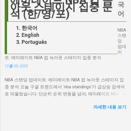
에미레이트 NBA 컵 녹
리가 '히스클리프'라는 인물에게 기대하는 바가
Hegseth)를 중심으로 벌어진 이 스캔들은 예상
국
아웃 스테이지 집중 분
무엇인지, 그리고 배우가 그 기대를 어떻게 충족
치 못한 인물, JD 밴스(JD Vance)의 이름까지 소
석 (한/영/포)
어
시킬 수 있는지에 대한 근본적인 질문을 던집니
환하며 파장을 일으키고 있습니다. 왜 'jd'가 갑자
다. 다니엘 데이 루이스, '진정성'의 대명사 이 지
기 트렌드가 되었을까요? 그리고 이 모든 사건
한국어
점에서 다니엘 데이 루이스의 이름이 등장하는
NBA
들이 어떻게 얽혀있는 것일까요? 최대100%세일
English
것은 결코 우연이 아닙니다. 그는 '메소드 연
스탠
오늘의 특가 'Signalgate' 스캔들: 피트 헤게세스
딩
Português
기'의 극한을 보여주는 배우로서, 맡는 역할마다
의 그림자 먼저 'Signalgate' 스캔들의 핵심 인물
업데
완벽하게 몰입하여 실제 인물과 구분이 어려울
인 피트 헤게세스부터 살펴봐야 합니다. 최근 공
이
정도의 연기를 선보였습니다. <나의 왼발>에서
트: 에미레이트 NBA 컵 녹아웃 스테이지 집중 분석
개된 국방부 감사 보고서에 따르면, 헤게세스는
는 뇌성마비 장애인으로, <데어 윌 비 블러드>에
개인적인 용도로 군용 신호 장비를 부적절하게
12월 05, 2025
서는 탐욕스...
사용한 혐의를 받고 있습니다. 보고서는 헤게세
NBA 스탠딩 업데이트: 에미레이트 NBA 컵 녹아웃 스테이지 집
스의 행위가 윤리적으로 심각한 문제를 야기하
중 분석 오늘 구글 트렌드에서 'nba standings'가 급상승 검색어
며, 군의 명예를 훼손할 수 있다고 지적합니다.
로 떠올랐습니다. 단순히 순위 변동을 넘어, 에미레이트 NBA 컵
Photo by Samuel Regan-Asante on Unsplash
의 녹아웃 스테이지 진출 팀 확정과 맞물려 더욱 뜨거운 관심을
JD 밴스의 심야 트윗: 스캔들의 또 다른 불씨 문
자세한 내용 보기
받고 있습니다. 이번 포스팅에서는 NBA 컵 녹아웃 스테이지 관
제는 여기서 끝나지 않았습니다. 스캔들이 터진
련 주요 뉴스를 분석하고, 현재 NBA 판도를 짚어보겠습니다. 에
직후, JD 밴스가 새벽 2시 30분에 헤게세스의
미레이트 NBA 컵 녹아웃 스테이지: 놓쳐서는 안 될 빅 매치들
'Signalgate' 그룹에 문자를 보낸 사실이 드러나
최근 발표된 에미레이트 NBA 컵 녹아웃 스테이지 대진표는 팬
면서 논란은 더욱 증폭되었습니다. 벤스의 메시