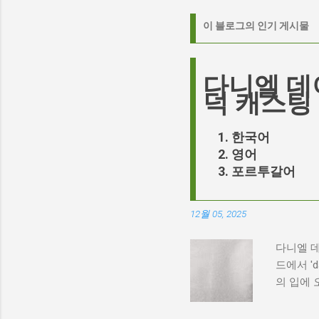
이 블로그의 인기 게시물
다니엘 데
덕 캐스팅
한국어
영어
포르투갈어
12월 05, 2025
다니엘 데
드에서 '
의 입에 
화의 캐스
향한 끊임없