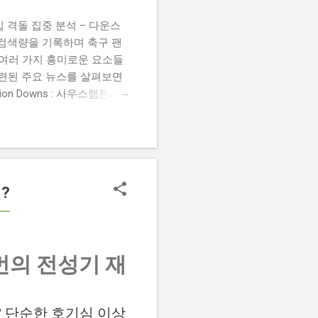
 챔피언십 격돌 집중 분석 – 다운스
높은 검색량을 기록하며 축구 팬
 여러 가지 흥미로운 요소들
관련된 주요 뉴스를 살펴보면
 Damion Downs : 사우스햄튼과
언 다운스의 결장은 사우스햄
L Championship Match :
 Birmingham City
 크리스 데이비스 감독은 원정 경기에서
?
먼의 전성기 재
요? 단순한 호기심 이상