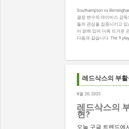
Southampton vs Birmi
결장 변수와 데이비스 감독의 전
들의 관심을 집중시키고 있습
이 얽혀 있어 더욱 뜨거운 
다음과 같습니다. The 9 players
버밍엄 시티 경기에서 총 9
튼에게 큰 타격이 될 것으로 보입니다. 
경기 당일 실시간 스코어 업데이
boss says his side ha
팀 고유의 색깔을 유지하는 
레드삭스의 부활을
8월 20, 2025
레드삭스의 부
현?
오늘 구글 트렌드에서 