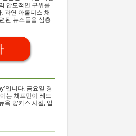
의 압도적인 구위를
 과연 아롤디스 채
관련된 뉴스들을 심층
가
riday"입니다. 금요일 경
 이는 채프먼이 레드
욕 양키스 시절, 압