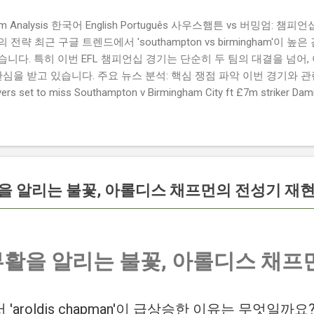
ngham Analysis 한국어 English Português 사우스햄튼 vs 버밍엄:
략 최근 구글 트렌드에서 'southampton vs birmingham'이 
니다. 특히 이번 EFL 챔피언십 경기는 단순히 두 팀의 대결을 넘어,
관심을 받고 있습니다. 주요 뉴스 분석: 핵심 쟁점 파악 이번 경기와 
 set to miss Southampton v Birmingham City ft £7m striker
명의 선수가 결장할 예정이며, 특히 700만 파운드 스트라이커 데미
Southampton vs Birmingham City LIVE Score Updates in EF
트를 제공하는 뉴스로, 팬들의 높은 관심도를 반영합니다. Chris Davies:
ve to try to "be themselves" away from home : 버밍엄 시티의
것이 중요하다고 강조했습니다. ...
 알리는 불꽃, 아롤디스 채프먼의 전성기 재현
활을 알리는 불꽃, 아롤디스 채프
'aroldis chapman'이 급상승한 이유는 무엇일까