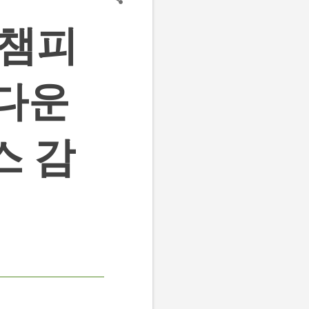
 챔피
 다운
스 감