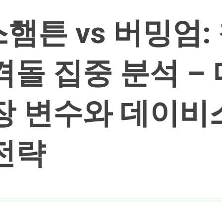
햄튼 vs 버밍엄:
격돌 집중 분석 –
장 변수와 데이비
전략