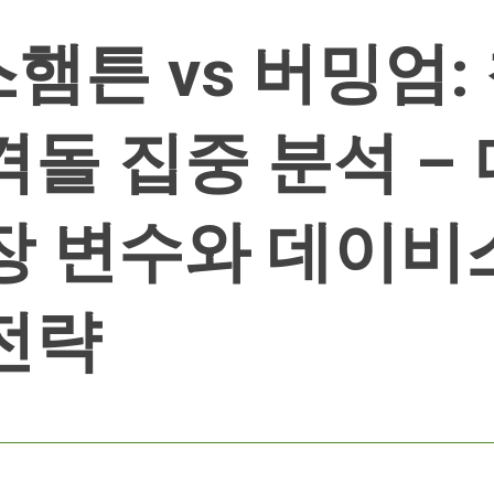
햄튼 vs 버밍엄:
격돌 집중 분석 –
장 변수와 데이비
전략