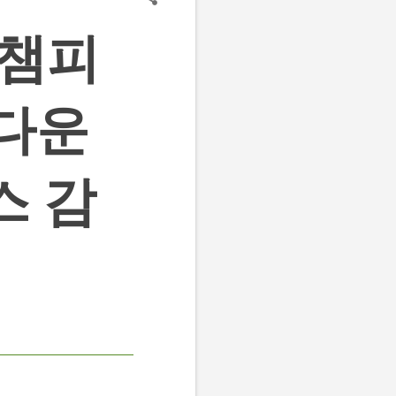
 챔피
 다운
스 감