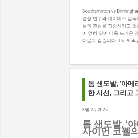
Southampton vs Birmi
결장 변수와 데이비스 감독의 전
들의 관심을 집중시키고 있습
이 얽혀 있어 더욱 뜨거운 
다음과 같습니다. The 9 players
버밍엄 시티 경기에서 총 9
튼에게 큰 타격이 될 것으로 보입니다. 
경기 당일 실시간 스코어 업데이
boss says his side ha
팀 고유의 색깔을 유지하는 
톰 샌도발, '아메
한 시선, 그리고 
8월 25, 2025
톰 샌도발, '
사이먼 코웰의