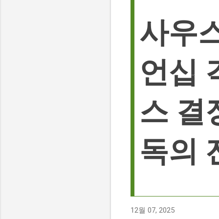
사우스
언십 
스 결
독의 
12월 07, 2025