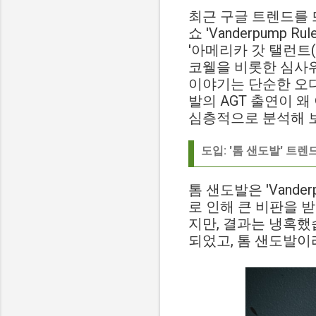
최근 구글 트렌드를 뜨겁
쇼 'Vanderpum
'아메리카 갓 탤런트(Am
코웰을 비롯한 심사위
이야기는 단순한 오디
발의 AGT 출연이 
심층적으로 분석해 
도입: '톰 샌도발' 트
톰 샌도발은 'Vand
로 인해 큰 비판을 
지만, 결과는 냉혹했
되었고, 톰 샌도발이