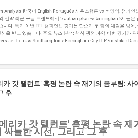
ngham Analysis 한국어 English Português 사우스햄튼 vs 버밍엄:
략 최근 구글 트렌드에서 'southampton vs birmingham'이 
니다. 특히 이번 EFL 챔피언십 경기는 단순히 두 팀의 대결을 넘어,
관심을 받고 있습니다. 주요 뉴스 분석: 핵심 쟁점 파악 이번 경기와 
 set to miss Southampton v Birmingham City ft £7m striker
명의 선수가 결장할 예정이며, 특히 700만 파운드 스트라이커 데미
Southampton vs Birmingham City LIVE Score Updates in EF
트를 제공하는 뉴스로, 팬들의 높은 관심도를 반영합니다. Chris Davies:
ve to try to "be themselves" away from home : 버밍엄 시티의
것이 중요하다고 강조했습니다. ...
리카 갓 탤런트' 혹평 논란 속 재기의 몸부림: 
그 후
아메리카 갓 탤런트' 혹평 논란 속 재
 싸늘한 시선, 그리고 그 후