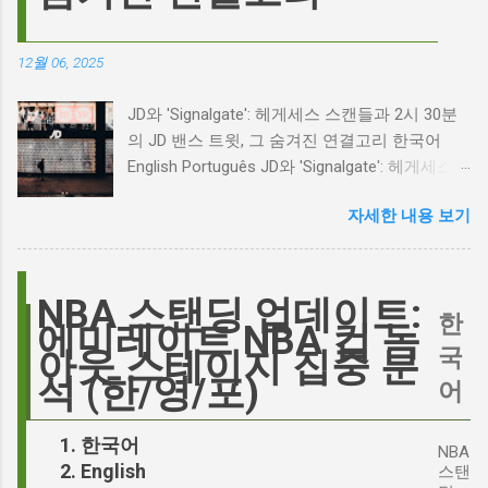
리고 캐스팅 논쟁의 불씨 최근 몇 주 동안 영화
계는 마고 로비의 <폭풍의 언덕> 리메이크 소식
으로 뜨거웠습니다. 특히, 제이콥 엘로디가 히스
12월 06, 2025
클리프 역을 맡는다는 소식에 많은 팬들이 환호
하는 동시에 우려를 표했습니다. 일부에서는 엘
JD와 'Signalgate': 헤게세스 스캔들과 2시 30분
로디의 이미지가 원작 속 히스클리프와는 다소
의 JD 밴스 트윗, 그 숨겨진 연결고리 한국어
거리가 있다는 의견을 제시하며 캐스팅에 대한
English Português JD와 'Signalgate': 헤게세스
논쟁이 불붙었습니다. 마고 로비는 캐스팅에 대
스캔들과 2시 30분의 JD 밴스 트윗, 그 숨겨진
한 비판에 대해 "기다려 보세요. 믿으세요. 분명
자세한 내용 보기
연결고리 오늘의 구글 트렌드 인기 검색어 'jd'는
만족하실 겁니다"라며 자신감을 드러냈지만, 논
단순히 두 글자의 약자가 아닙니다. 최근 미국
란은 쉽게 가라앉지 않았습니다. 최대100%세일
정치권과 미디어에서 뜨거운 감자로 떠오른
오늘의 특가 이러한 캐스팅 논쟁은 단순히 배우
'Signalgate' 스캔들과 깊숙이 연결되어 있습니
NBA 스탠딩 업데이트:
의 이미지가 원작과 부합하는지 여부를 넘어, 우
한
다. 폭스뉴스 진행자 피트 헤게세스(Pete
에미레이트 NBA 컵 녹
리가 '히스클리프'라는 인물에게 기대하는 바가
Hegseth)를 중심으로 벌어진 이 스캔들은 예상
국
아웃 스테이지 집중 분
무엇인지, 그리고 배우가 그 기대를 어떻게 충족
치 못한 인물, JD 밴스(JD Vance)의 이름까지 소
석 (한/영/포)
어
시킬 수 있는지에 대한 근본적인 질문을 던집니
환하며 파장을 일으키고 있습니다. 왜 'jd'가 갑자
다. 다니엘 데이 루이스, '진정성'의 대명사 이 지
기 트렌드가 되었을까요? 그리고 이 모든 사건
한국어
점에서 다니엘 데이 루이스의 이름이 등장하는
NBA
들이 어떻게 얽혀있는 것일까요? 최대100%세일
English
것은 결코 우연이 아닙니다. 그는 '메소드 연
스탠
오늘의 특가 'Signalgate' 스캔들: 피트 헤게세스