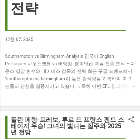
전략
12월 07, 2025
Southampton vs Birmingham Analysis 한국어 English
Português 사우스햄튼 vs 버밍엄: 챔피언십 격돌 집중 분석 – 다
운스 결장 변수와 데이비스 감독의 전략 최근 구글 트렌드에서
'southampton vs birmingham'이 높은 검색량을 기록하며 축구
팬들의 관심을 집중시키고 있습니다. 특히 이번 EFL 챔피언십
경기는 단순히 두 팀의 대결을 넘어, 여러 가지 흥미로운 요소들
이 얽혀 있어 더욱 뜨거운 관심을 받고 있습니다. 주요 뉴스 분
석: 핵심 쟁점 파악 이번 경기와 관련된 주요 뉴스를 살펴보면
다음과 같습니다. The 9 players set to miss Southampton v
폴린 페랑-프레보, 투르 드 프랑스 펨므 스
Birmingham City ft £7m striker Damion Downs : 사우스햄튼과
테이지 우승! 그녀의 빛나는 질주와 2025
년 전망
버밍엄 시티 경기에서 총 9명의 선수가 결장할 예정이며, 특히
700만 파운드 스트라이커 데미언 다운스의 결장은 사우스햄튼