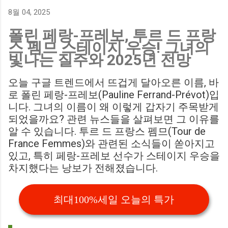
에게 큰 타격이 될 것으로 보입니다. Southampton vs
8월 04, 2025
Birmingham City LIVE Score Updates in EFL Championship
폴린 페랑-프레보, 투르 드 프랑
Match : 경기 당일 실시간 스코어 업데이트를 제공하는 뉴스로,
스 펨므 스테이지 우승! 그녀의
팬들의 높은 관심도를 반영합니다. Chris Davies: Birmingham
빛나는 질주와 2025년 전망
City boss says his side have to try to "be themselves" away
from home : 버밍엄 시티의 크리스 데이비스 감독은 원정 경기
오늘 구글 트렌드에서 뜨겁게 달아오른 이름, 바
에서 팀 고유의 색깔을 유지하는 것이 중요하다고 강조했습니
로 폴린 페랑-프레보(Pauline Ferrand-Prévot)입
다. ...
니다. 그녀의 이름이 왜 이렇게 갑자기 주목받게
되었을까요? 관련 뉴스들을 살펴보면 그 이유를
알 수 있습니다. 투르 드 프랑스 펨므(Tour de
France Femmes)와 관련된 소식들이 쏟아지고
있고, 특히 페랑-프레보 선수가 스테이지 우승을
차지했다는 낭보가 전해졌습니다.
최대100%세일 오늘의 특가