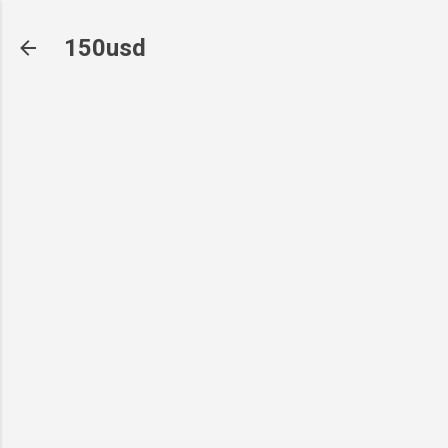
기본 콘텐츠로 건너뛰기
150usd