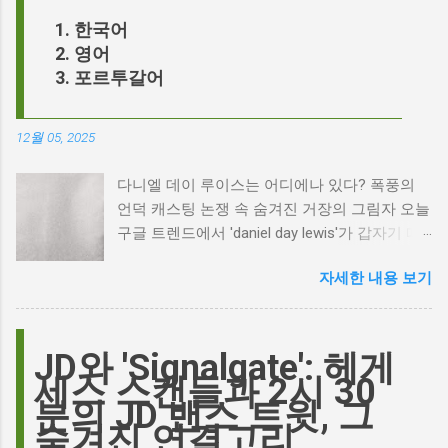
한국어
영어
포르투갈어
12월 05, 2025
다니엘 데이 루이스는 어디에나 있다? 폭풍의
언덕 캐스팅 논쟁 속 숨겨진 거장의 그림자 오늘
구글 트렌드에서 'daniel day lewis'가 갑자기 떠
오른 이유는 무엇일까요? 은퇴한 연기 거장의
자세한 내용 보기
이름이 왜 다시 사람들의 입에 오르내리는 걸까
요? 표면적으로는 마고 로비가 제작하고 주연을
맡은 새로운 <폭풍의 언덕> 영화의 캐스팅 논란
이 그 시작입니다. 하지만 그 이면에는 '연기'라
JD와 'Signalgate': 헤게
는 예술에 대한 깊은 갈망과, 완벽주의를 향한
세스 스캔들과 2시 30
끊임없는 열망이 숨겨져 있습니다. Photo by
분의 JD 밴스 트윗, 그
Plufow Le Studio on Unsplash 폭풍의 언덕, 그
숨겨진 연결고리